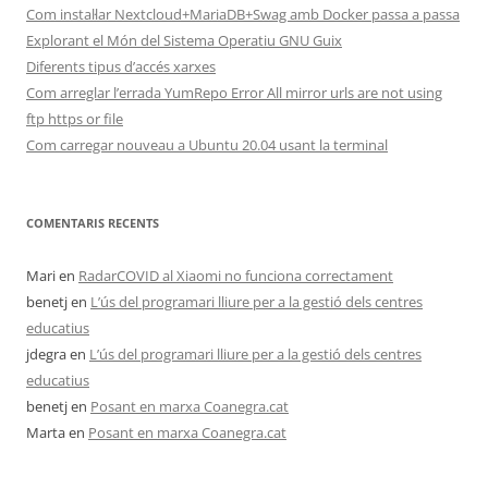
Com instal·lar Nextcloud+MariaDB+Swag amb Docker passa a passa
Explorant el Món del Sistema Operatiu GNU Guix
Diferents tipus d’accés xarxes
Com arreglar l’errada YumRepo Error All mirror urls are not using
ftp https or file
Com carregar nouveau a Ubuntu 20.04 usant la terminal
COMENTARIS RECENTS
Mari
en
RadarCOVID al Xiaomi no funciona correctament
benetj
en
L’ús del programari lliure per a la gestió dels centres
educatius
jdegra
en
L’ús del programari lliure per a la gestió dels centres
educatius
benetj
en
Posant en marxa Coanegra.cat
Marta
en
Posant en marxa Coanegra.cat