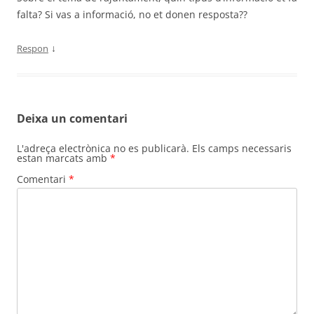
falta? Si vas a informació, no et donen resposta??
↓
Respon
Deixa un comentari
L'adreça electrònica no es publicarà.
Els camps necessaris
estan marcats amb
*
Comentari
*