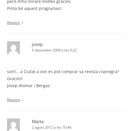
però m’ho miraré moltes gràcies.
Pinta bé aquest programari.
↓
Respon
josep
9 desembre 2009 a les 0:22
sort!… a Ciutat a von es pot comprar sa revista coanegra?
Gracies!
Josep Alomar i Bergas.
↓
Respon
Marta
2 agost 2012 a les 10:44