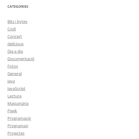
CATEGORIES
Bits i bytes
Codi
Concert
delicious
Dia a dia
Documentació
Fotos
General
Java
JavaScript
Lectura
Maquinària
Piwik
Programació
Programari
Projectes