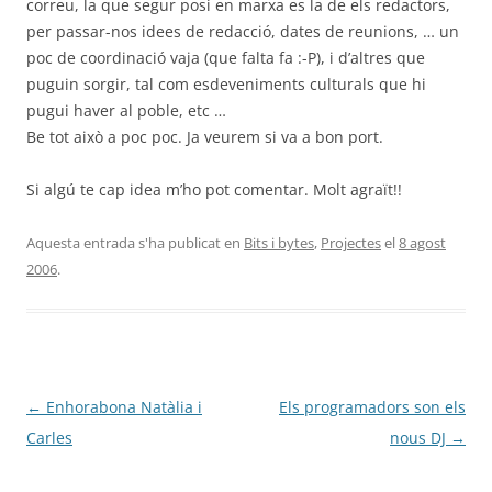
correu, la que segur posi en marxa es la de els redactors,
per passar-nos idees de redacció, dates de reunions, … un
poc de coordinació vaja (que falta fa :-P), i d’altres que
puguin sorgir, tal com esdeveniments culturals que hi
pugui haver al poble, etc …
Be tot això a poc poc. Ja veurem si va a bon port.
Si algú te cap idea m’ho pot comentar. Molt agraït!!
Aquesta entrada s'ha publicat en
Bits i bytes
,
Projectes
el
8 agost
2006
.
Navegació
←
Enhorabona Natàlia i
Els programadors son els
per
Carles
nous DJ
→
les