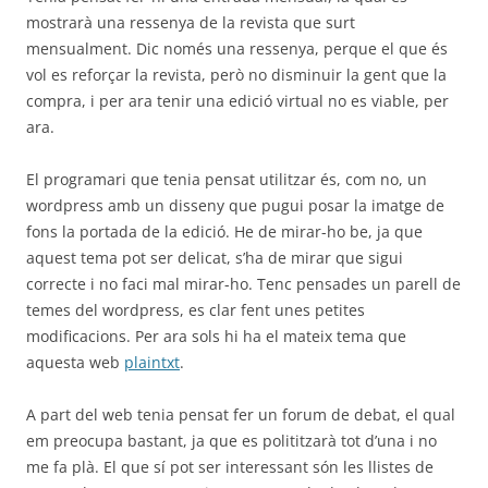
mostrarà una ressenya de la revista que surt
mensualment. Dic només una ressenya, perque el que és
vol es reforçar la revista, però no disminuir la gent que la
compra, i per ara tenir una edició virtual no es viable, per
ara.
El programari que tenia pensat utilitzar és, com no, un
wordpress amb un disseny que pugui posar la imatge de
fons la portada de la edició. He de mirar-ho be, ja que
aquest tema pot ser delicat, s’ha de mirar que sigui
correcte i no faci mal mirar-ho. Tenc pensades un parell de
temes del wordpress, es clar fent unes petites
modificacions. Per ara sols hi ha el mateix tema que
aquesta web
plaintxt
.
A part del web tenia pensat fer un forum de debat, el qual
em preocupa bastant, ja que es polititzarà tot d’una i no
me fa plà. El que sí pot ser interessant són les llistes de