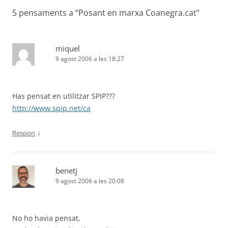
entrades
5 pensaments a “
Posant en marxa Coanegra.cat
”
miquel
9 agost 2006 a les 18:27
Has pensat en utilitzar SPIP???
http://www.spip.net/ca
↓
Respon
benetj
9 agost 2006 a les 20:08
No ho havia pensat,