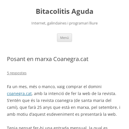
Vés
al
Bitacolitis Aguda
contingut
Internet, galindaines i programari lliure
Menú
Posant en marxa Coanegra.cat
5 respostes
Fa un mes, més o manco, vaig comprar el domini
coanegra.cat
, amb la intenció de fer la web de la revista.
S’entén que és la revista coanegra (de santa maria del
camí), que farà 25 anys que està en marxa, pel setembre, i
amb motiu d’aquest esdeveniment es presentarà la web.
Tenia pensat fer-hi una entrada mensual, la qual es