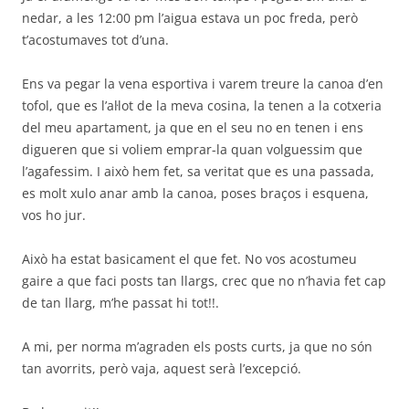
nedar, a les 12:00 pm l’aigua estava un poc freda, però
t’acostumaves tot d’una.
Ens va pegar la vena esportiva i varem treure la canoa d’en
tofol, que es l’al·lot de la meva cosina, la tenen a la cotxeria
del meu apartament, ja que en el seu no en tenen i ens
digueren que si voliem emprar-la quan volguessim que
l’agafessim. I això hem fet, sa veritat que es una passada,
es molt xulo anar amb la canoa, poses braços i esquena,
vos ho jur.
Això ha estat basicament el que fet. No vos acostumeu
gaire a que faci posts tan llargs, crec que no n’havia fet cap
de tan llarg, m’he passat hi tot!!.
A mi, per norma m’agraden els posts curts, ja que no són
tan avorrits, però vaja, aquest serà l’excepció.