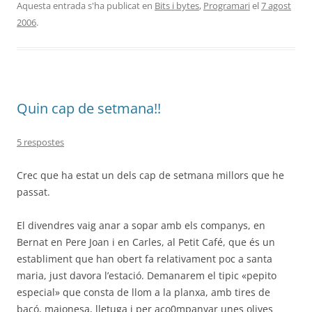
Aquesta entrada s'ha publicat en
Bits i bytes
,
Programari
el
7 agost
2006
.
Quin cap de setmana!!
5 respostes
Crec que ha estat un dels cap de setmana millors que he
passat.
El divendres vaig anar a sopar amb els companys, en
Bernat en Pere Joan i en Carles, al Petit Café, que és un
establiment que han obert fa relativament poc a santa
maria, just davora l’estació. Demanarem el tipic «pepito
especial» que consta de llom a la planxa, amb tires de
bacó, maionesa, lletuga i per aco0mpanyar unes olives