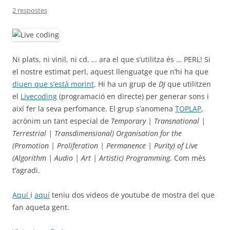
2 respostes
Ni plats, ni vinil, ni cd, … ara el que s’utilitza és … PERL! Si
el nostre estimat perl, aquest llenguatge que n’hi ha que
diuen que s’està morint
. Hi ha un grup de
DJ
que utilitzen
el
Livecoding
(programació en directe) per generar sons i
així fer la seva perfomance. El grup s’anomena
TOPLAP
,
acrònim un tant especial de
Temporary | Transnational |
Terrestrial | Transdimensional) Organisation for the
(Promotion | Proliferation | Permanence | Purity) of Live
(Algorithm | Audio | Art | Artistic) Programming.
Com més
t’agradi.
Aquí
i
aquí
teniu dos videos de youtube de mostra del que
fan aqueta gent.