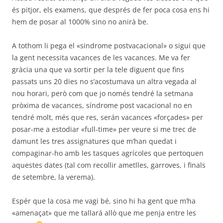
és pitjor, els examens, que després de fer poca cosa ens hi
hem de posar al 1000% sino no anirà be.
A tothom li pega el «sindrome postvacacional» o sigui que
la gent necessita vacances de les vacances. Me va fer
gràcia una que va sortir per la tele diguent que fins
passats uns 20 dies no s’acostumava un altra vegada al
nou horari, però com que jo només tendré la setmana
pròxima de vacances, síndrome post vacacional no en
tendré molt, més que res, serán vacances «forçades» per
posar-me a estodiar «full-time» per veure si me trec de
damunt les tres assignatures que m’han quedat i
compaginar-ho amb les tasques agrícoles que pertoquen
aquestes dates (tal com recollir ametlles, garroves, i finals
de setembre, la verema).
Espér que la cosa me vagi bé, sino hi ha gent que m’ha
«amenaçat» que me tallará allò que me penja entre les