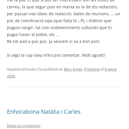
correu, la que segur posi en marxa es la de els redactors,
per passar-nos idees de redacció, dates de reunions, … un
poc de coordinació vaja (que falta fa :-P), i d’altres que
puguin sorgir, tal com esdeveniments culturals que hi
pugui haver al poble, etc …
Be tot això a poc poc. Ja veurem si va a bon port.
Si algú te cap idea m’ho pot comentar. Molt agraït!!
Aquesta entrada s'ha publicat en
Bits i bytes
,
Projectes
el
8 agost
2006
.
Enhorabona Natàlia i Carles
Deixa un comentari