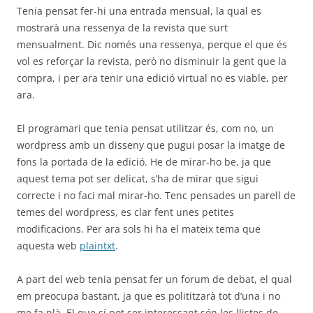
Tenia pensat fer-hi una entrada mensual, la qual es
mostrarà una ressenya de la revista que surt
mensualment. Dic només una ressenya, perque el que és
vol es reforçar la revista, però no disminuir la gent que la
compra, i per ara tenir una edició virtual no es viable, per
ara.
El programari que tenia pensat utilitzar és, com no, un
wordpress amb un disseny que pugui posar la imatge de
fons la portada de la edició. He de mirar-ho be, ja que
aquest tema pot ser delicat, s’ha de mirar que sigui
correcte i no faci mal mirar-ho. Tenc pensades un parell de
temes del wordpress, es clar fent unes petites
modificacions. Per ara sols hi ha el mateix tema que
aquesta web
plaintxt
.
A part del web tenia pensat fer un forum de debat, el qual
em preocupa bastant, ja que es polititzarà tot d’una i no
me fa plà. El que sí pot ser interessant són les llistes de