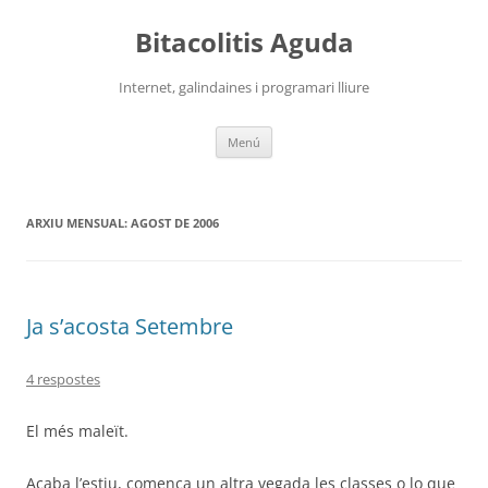
Vés
al
Bitacolitis Aguda
contingut
Internet, galindaines i programari lliure
Menú
ARXIU MENSUAL:
AGOST DE 2006
Ja s’acosta Setembre
4 respostes
El més maleït.
Acaba l’estiu, comença un altra vegada les classes o lo que