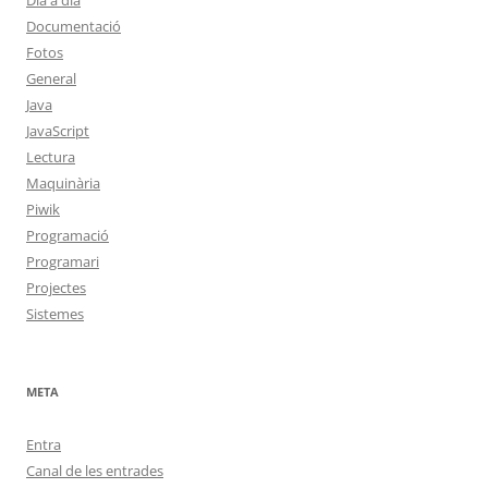
Dia a dia
Documentació
Fotos
General
Java
JavaScript
Lectura
Maquinària
Piwik
Programació
Programari
Projectes
Sistemes
META
Entra
Canal de les entrades