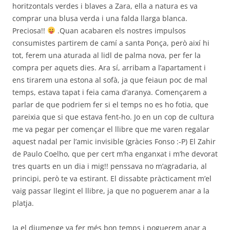
horitzontals verdes i blaves a Zara, ella a natura es va
comprar una blusa verda i una falda llarga blanca.
Preciosa!!
.Quan acabaren els nostres impulsos
consumistes partirem de camí a santa Ponça, però així hi
tot, ferem una aturada al lidl de palma nova, per fer la
compra per aquets dies. Ara sí, arribam a l’apartament i
ens tirarem una estona al sofà, ja que feiaun poc de mal
temps, estava tapat i feia cama d’aranya. Començarem a
parlar de que podriem fer si el temps no es ho fotia, que
pareixia que si que estava fent-ho. Jo en un cop de cultura
me va pegar per començar el llibre que me varen regalar
aquest nadal per l’amic invisible (gràcies Fonso :-P) El Zahir
de Paulo Coelho, que per cert m’ha enganxat i m’he devorat
tres quarts en un dia i mig!! penssava no m’agradaria, al
principi, però te va estirant. El dissabte pràcticament m’el
vaig passar llegint el llibre, ja que no poguerem anar a la
platja.
Ja el diumenge va fer més bon temps i poguerem anar a