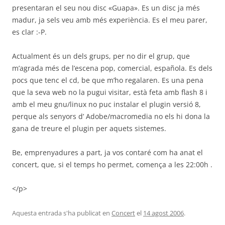
presentaran el seu nou disc «Guapa». Es un disc ja més
madur, ja sels veu amb més experiència. Es el meu parer,
es clar :-P.
Actualment és un dels grups, per no dir el grup, que
m’agrada més de l’escena pop, comercial, española. Es dels
pocs que tenc el cd, be que m’ho regalaren. Es una pena
que la seva web no la pugui visitar, està feta amb flash 8 i
amb el meu gnu/linux no puc instalar el plugin versió 8,
perque als senyors d’ Adobe/macromedia no els hi dona la
gana de treure el plugin per aquets sistemes.
Be, emprenyadures a part, ja vos contaré com ha anat el
concert, que, si el temps ho permet, comença a les 22:00h .
</p>
Aquesta entrada s'ha publicat en
Concert
el
14 agost 2006
.