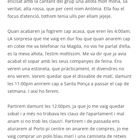
encisat amb la cantant del grup una al·lota molt mona, sa
veritat, alta rossa, que per cent nom Antònia. Ella fou el
focus d’atenció, tothom tenia ulls per ellam jejeje.
Quan acabaren ja fogirem cap acasa, que eren les 4:00am.
LA sorpresa que me vaig en dur fou que quan anarem cap
en cotxe me va telefonar na Magda, no vos he parlat d’ella,
es la meva al·lota, l’estim moltíssim. Me va dir que ja avia
acabat el sopar amb les seus companyes de feina. Ens
verem una estoneta, que pràcticament, el divendres no
ens verem. Varem quedar que el dissabte de matí, damunt
les 11:00pm aniriem cap a Santa Ponça a passar el cap de
setmana. I així ho ferem.
Partirem damunt les 12:00pm, ja que jo me vaig quedar
sobat i a més no trobava les claus de l’apartament i mal
anam si no trob les claus!!. Partirem i de passada ens
aturarem al Porto pi centre on anarem de compres, jo me
vaig comprar un polo blau marí i una camiseta de retxes