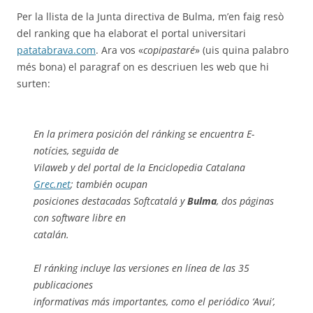
Per la llista de la Junta directiva de Bulma, m’en faig resò
del ranking que ha elaborat el portal universitari
patatabrava.com
. Ara vos «
copipastaré
» (uis quina palabro
més bona) el paragraf on es descriuen les web que hi
surten:
En la primera posición del ránking se encuentra E-
notícies, seguida de
Vilaweb y del portal de la Enciclopedia Catalana
Grec.net
; también ocupan
posiciones destacadas Softcatalá y
Bulma
, dos páginas
con software libre en
catalán.
El ránking incluye las versiones en línea de las 35
publicaciones
informativas más importantes, como el periódico ‘Avui’,