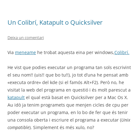
Un Colibrí, Katapult o Quicksilver
Deixa un comentari
Via
meneame
he trobat aquesta eina per windows,
Colibrí.
He vist que podies executar un programa tan sols escrivint
el seu nom!! (uis!! que bo tu!!), jo tot d’una he pensat amb
«executa ordre» del kde (si el famós Alt+F2). Però no, he
visitat la web del programa en questió i és molt parescut a
katapult
el qual està basat en Quicksilver per a Mac Os X.
Au idò ja tenim programets que menjen cicles de cpu per
poder executar un programa, en lo bo de fer que és tenir
una consola oberta i escriure el programa a executar (
Unix
compatible
). Simplement és més xulo, no?