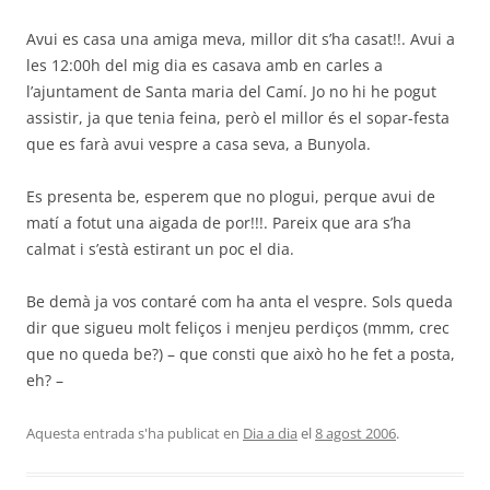
Avui es casa una amiga meva, millor dit s’ha casat!!. Avui a
les 12:00h del mig dia es casava amb en carles a
l’ajuntament de Santa maria del Camí. Jo no hi he pogut
assistir, ja que tenia feina, però el millor és el sopar-festa
que es farà avui vespre a casa seva, a Bunyola.
Es presenta be, esperem que no plogui, perque avui de
matí a fotut una aigada de por!!!. Pareix que ara s’ha
calmat i s’està estirant un poc el dia.
Be demà ja vos contaré com ha anta el vespre. Sols queda
dir que sigueu molt feliços i menjeu perdiços (mmm, crec
que no queda be?) – que consti que això ho he fet a posta,
eh? –
Aquesta entrada s'ha publicat en
Dia a dia
el
8 agost 2006
.