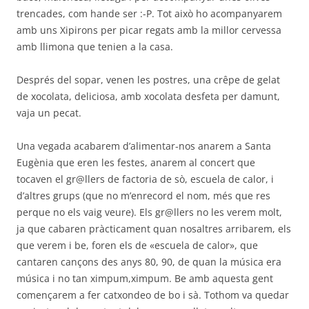
trencades, com hande ser :-P. Tot això ho acompanyarem
amb uns Xipirons per picar regats amb la millor cervessa
amb llimona que tenien a la casa.
Després del sopar, venen les postres, una crêpe de gelat
de xocolata, deliciosa, amb xocolata desfeta per damunt,
vaja un pecat.
Una vegada acabarem d’alimentar-nos anarem a Santa
Eugènia que eren les festes, anarem al concert que
tocaven el gr@llers de factoria de sò, escuela de calor, i
d’altres grups (que no m’enrecord el nom, més que res
perque no els vaig veure). Els gr@llers no les verem molt,
ja que cabaren pràcticament quan nosaltres arribarem, els
que verem i be, foren els de «escuela de calor», que
cantaren cançons des anys 80, 90, de quan la música era
música i no tan ximpum,ximpum. Be amb aquesta gent
començarem a fer catxondeo de bo i sà. Tothom va quedar