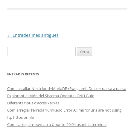
Navegació
←
Entrades més antigues
per
Cerca:
les
entrades
ENTRADES RECENTS
Com instal·lar Nextcloud+MariaDB+Swag amb Docker passa a passa
Explorant el Món del Sistema Operatiu GNU Guix
Diferents tipus d’accés xarxes
Com arreglar l’errada YumRepo Error All mirror urls are not using
ftp https or file
Com carregar nouveau a Ubuntu 20.04 usant la terminal