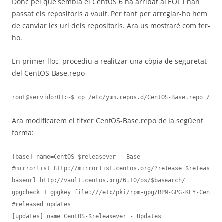
Donc pel que sembla el CentOS 6 ha arribat al EOL i han
passat els repositoris a vault. Per tant per arreglar-ho hem
de canviar les url dels repositoris. Ara us mostraré com fer-
ho.
En primer lloc, procediu a realitzar una còpia de seguretat
del CentOS-Base.repo
root@servidor01:~$ cp /etc/yum.repos.d/CentOS-Base.repo /etc
Ara modificarem el fitxer CentOS-Base.repo de la següent
forma:
[base] name=CentOS-$releasever - Base

#mirrorlist=http://mirrorlist.centos.org/?release=$releasever
baseurl=http://vault.centos.org/6.10/os/$basearch/

gpgcheck=1 gpgkey=file:///etc/pki/rpm-gpg/RPM-GPG-KEY-CentOS-
#released updates

[updates] name=CentOS-$releasever - Updates
