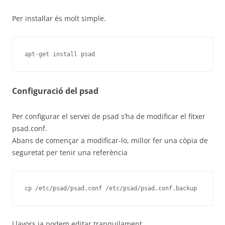
Per instal·lar és molt simple.
apt-get install psad
Configuració del psad
Per configurar el servei de psad s’ha de modificar el fitxer
psad.conf.
Abans de començar a modificar-lo, millor fer una còpia de
seguretat per tenir una referència
cp /etc/psad/psad.conf /etc/psad/psad.conf.backup
Llavors ja podem editar tranquilament.