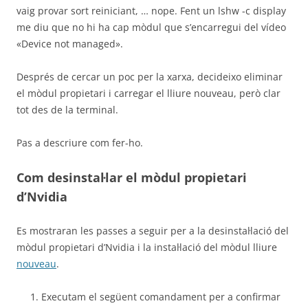
vaig provar sort reiniciant, … nope. Fent un lshw -c display
me diu que no hi ha cap mòdul que s’encarregui del vídeo
«Device not managed».
Després de cercar un poc per la xarxa, decideixo eliminar
el mòdul propietari i carregar el lliure nouveau, però clar
tot des de la terminal.
Pas a descriure com fer-ho.
Com desinstal·lar el mòdul propietari
d’Nvidia
Es mostraran les passes a seguir per a la desinstal·lació del
mòdul propietari d’Nvidia i la instal·lació del mòdul lliure
nouveau
.
Executam el següent comandament per a confirmar