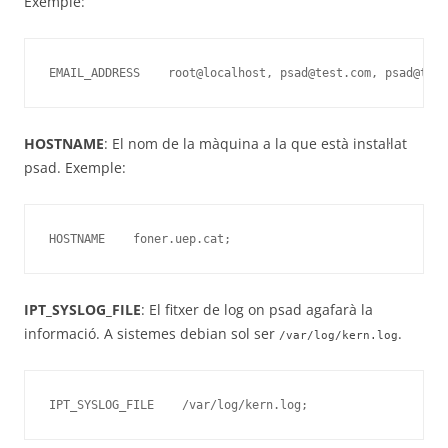
Exemple:
EMAIL_ADDRESS    root@localhost, psad@test.com, psad@test
HOSTNAME
: El nom de la màquina a la que està instal·lat
psad. Exemple:
HOSTNAME    foner.uep.cat;
IPT_SYSLOG_FILE
: El fitxer de log on psad agafarà la
informació. A sistemes debian sol ser
.
/var/log/kern.log
IPT_SYSLOG_FILE    /var/log/kern.log;