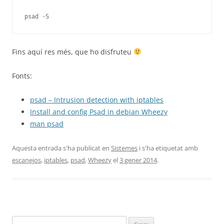
psad -S
Fins aquí res més, que ho disfruteu
Fonts:
psad – Intrusion detection with iptables
Install and config Psad in debian Wheezy
man psad
Aquesta entrada s'ha publicat en
Sistemes
i s'ha etiquetat amb
escanejos
,
iptables
,
psad
,
Wheezy
el
3 gener 2014
.
Cerca: