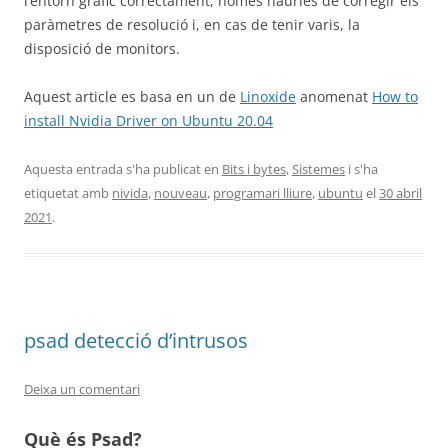
l’entorn gràfic correctament, només hauries de corregir els
paràmetres de resolució i, en cas de tenir varis, la
disposició de monitors.
Aquest article es basa en un de
Linoxide
anomenat
How to
install Nvidia Driver on Ubuntu 20.04
Aquesta entrada s'ha publicat en
Bits i bytes
,
Sistemes
i s'ha
etiquetat amb
nivida
,
nouveau
,
programari lliure
,
ubuntu
el
30 abril
2021
.
psad detecció d’intrusos
Deixa un comentari
Què és Psad?