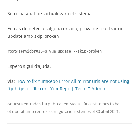
Si tot ha anat bé, actualitzarà el sistema.
En cas de detectar alguna errada, prova de realitzar un
update amb skip-broken
root@servidor01:~$ yum update --skip-broken
Espero sigui d’ajuda.
Via:
How to fix YumRepo Error All mirror urls are not using
ftp https or file cent YumRepo | Tech IT Admin
Aquesta entrada s'ha publicat en
Maquinària
,
Sistemes
i s'ha
etiquetat amb
centos
,
configuració
,
sistemes
el
30 abril 2021
.