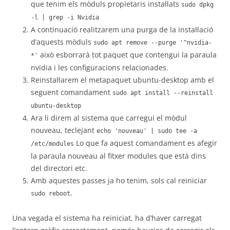
que tenim els mòduls propietaris instal·lats
sudo dpkg
-l | grep -i Nvidia
A continuació realitzarem una purga de la instal·lació
d’aquests mòduls
sudo apt remove --purge '^nvidia-
això esborrarà tot paquet que contengui la paraula
*'
nvidia i les configuracions relacionades.
Reinstal·larem el metapaquet ubuntu-desktop amb el
seguent comandament
sudo apt install --reinstall
ubuntu-desktop
Ara li direm al sistema que carregui el mòdul
nouveau, teclejant
echo 'nouveau' | sudo tee -a
Lo que fa aquest comandament es afegir
/etc/modules
la paraula nouveau al fitxer modules que està dins
del directori etc.
Amb aquestes passes ja ho tenim, sols cal reiniciar
.
sudo reboot
Una vegada el sistema ha reiniciat, ha d’haver carregat