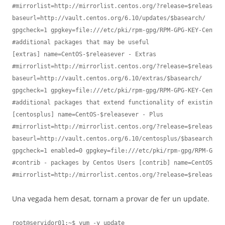
#mirrorlist=http://mirrorlist.centos.org/?release=$releasever
baseurl=http://vault.centos.org/6.10/updates/$basearch/

gpgcheck=1 gpgkey=file:///etc/pki/rpm-gpg/RPM-GPG-KEY-CentOS-
#additional packages that may be useful

[extras] name=CentOS-$releasever - Extras

#mirrorlist=http://mirrorlist.centos.org/?release=$releasever
baseurl=http://vault.centos.org/6.10/extras/$basearch/

gpgcheck=1 gpgkey=file:///etc/pki/rpm-gpg/RPM-GPG-KEY-CentOS-
#additional packages that extend functionality of existing pa
[centosplus] name=CentOS-$releasever - Plus

#mirrorlist=http://mirrorlist.centos.org/?release=$releasever
baseurl=http://vault.centos.org/6.10/centosplus/$basearch/

gpgcheck=1 enabled=0 gpgkey=file:///etc/pki/rpm-gpg/RPM-GPG-K
#contrib - packages by Centos Users [contrib] name=CentOS-$re
#mirrorlist=http://mirrorlist.centos.org/?release=$releaseve
Una vegada hem desat, tornam a provar de fer un update.
root@servidor01:~$ yum -y update