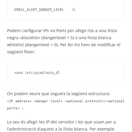
EMAIL_ALERT_DANGER_LEVEL    3;
Podem configurar IPs i/o Ports per afegir-los a una llista
negra «blacklist» (dangerlevel = 5) o una llista blanca
whitelist (dangerlevel = 0). Per fer-ho hem de modificar el
següent fitxer:
nano /etc/psad/auto_dl
On podem veure que segueix la següent estructura:
<IP address> <danger level> <optional protocol>/<optional
ports> ;
Lo seu és afegir les IP del servidor i les que usam per a
l’administració d’aquest a la llista blanca. Per exemple: