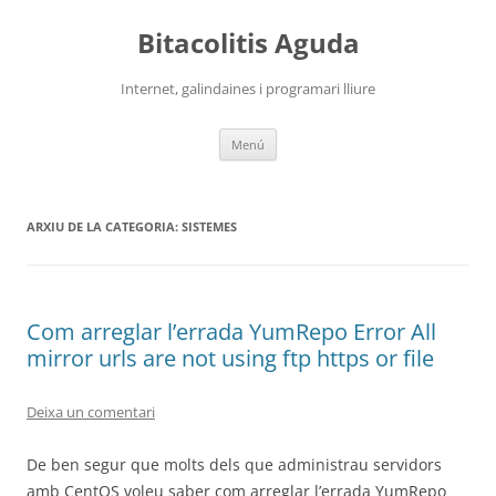
Vés
al
Bitacolitis Aguda
contingut
Internet, galindaines i programari lliure
Menú
ARXIU DE LA CATEGORIA:
SISTEMES
Com arreglar l’errada YumRepo Error All
mirror urls are not using ftp https or file
Deixa un comentari
De ben segur que molts dels que administrau servidors
amb CentOS voleu saber com arreglar l’errada YumRepo