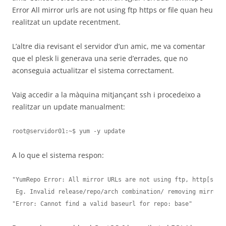
Error All mirror urls are not using ftp https or file quan heu
realitzat un update recentment.
L’altre dia revisant el servidor d’un amic, me va comentar
que el plesk li generava una serie d’errades, que no
aconseguia actualitzar el sistema correctament.
Vaig accedir a la màquina mitjançant ssh i procedeixo a
realitzar un update manualment:
root@servidor01:~$ yum -y update
A lo que el sistema respon:
"YumRepo Error: All mirror URLs are not using ftp, http[s] or
 Eg. Invalid release/repo/arch combination/ removing mirrorli
"Error: Cannot find a valid baseurl for repo: base" 