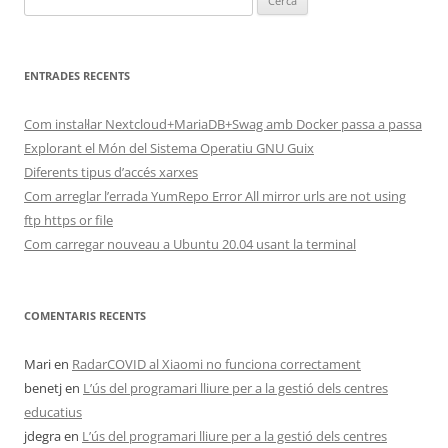
ENTRADES RECENTS
Com instal·lar Nextcloud+MariaDB+Swag amb Docker passa a passa
Explorant el Món del Sistema Operatiu GNU Guix
Diferents tipus d’accés xarxes
Com arreglar l’errada YumRepo Error All mirror urls are not using
ftp https or file
Com carregar nouveau a Ubuntu 20.04 usant la terminal
COMENTARIS RECENTS
Mari
en
RadarCOVID al Xiaomi no funciona correctament
benetj
en
L’ús del programari lliure per a la gestió dels centres
educatius
jdegra
en
L’ús del programari lliure per a la gestió dels centres