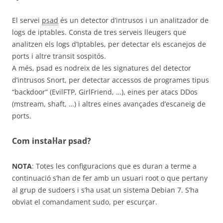
El servei
psad
és un detector d’intrusos i un analitzador de
logs de iptables. Consta de tres serveis lleugers que
analitzen els logs d’Iptables, per detectar els escanejos de
ports i altre transit sospitós.
A més, psad es nodreix de les signatures del detector
d’intrusos Snort, per detectar accessos de programes tipus
“backdoor” (EvilFTP, GirlFriend, …), eines per atacs DDos
(mstream, shaft, …) i altres eines avançades d’escaneig de
ports.
Com instal·lar psad?
NOTA
: Totes les configuracions que es duran a terme a
continuació s’han de fer amb un usuari root o que pertany
al grup de sudoers i s’ha usat un sistema Debian 7. S’ha
obviat el comandament sudo, per escurçar.