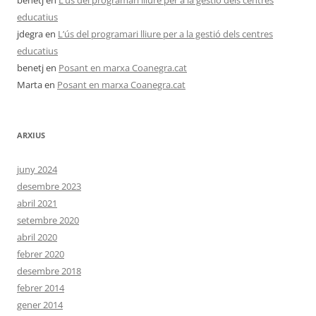
benetj
en
L’ús del programari lliure per a la gestió dels centres
educatius
jdegra
en
L’ús del programari lliure per a la gestió dels centres
educatius
benetj
en
Posant en marxa Coanegra.cat
Marta
en
Posant en marxa Coanegra.cat
ARXIUS
juny 2024
desembre 2023
abril 2021
setembre 2020
abril 2020
febrer 2020
desembre 2018
febrer 2014
gener 2014