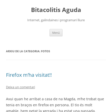
Vés
al
Bitacolitis Aguda
contingut
Internet, galindaines i programari lliure
Menú
ARXIU DE LA CATEGORIA:
FOTOS
Firefox m’ha visitat!!
Deixa un comentari
Avui quan he arribat a casa de na Magda, m’he trobat que
tenia en braços en firefox en persona. El tio és molt
amable, hem petat la xerrada i ha estat una passada.