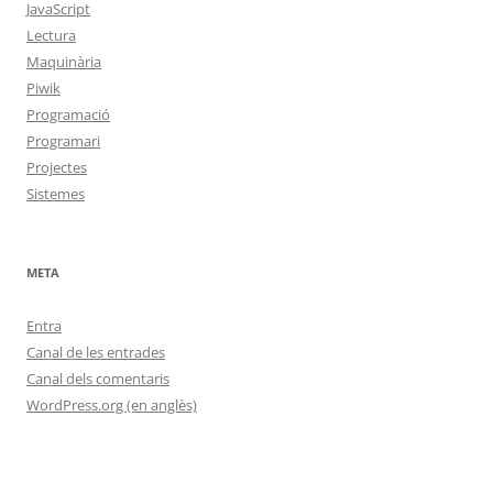
JavaScript
Lectura
Maquinària
Piwik
Programació
Programari
Projectes
Sistemes
META
Entra
Canal de les entrades
Canal dels comentaris
WordPress.org (en anglès)