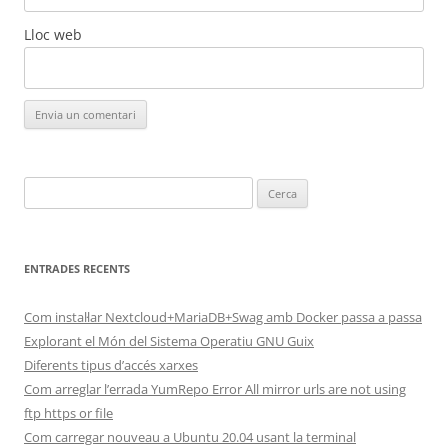
Lloc web
Cerca:
ENTRADES RECENTS
Com instal·lar Nextcloud+MariaDB+Swag amb Docker passa a passa
Explorant el Món del Sistema Operatiu GNU Guix
Diferents tipus d’accés xarxes
Com arreglar l’errada YumRepo Error All mirror urls are not using
ftp https or file
Com carregar nouveau a Ubuntu 20.04 usant la terminal