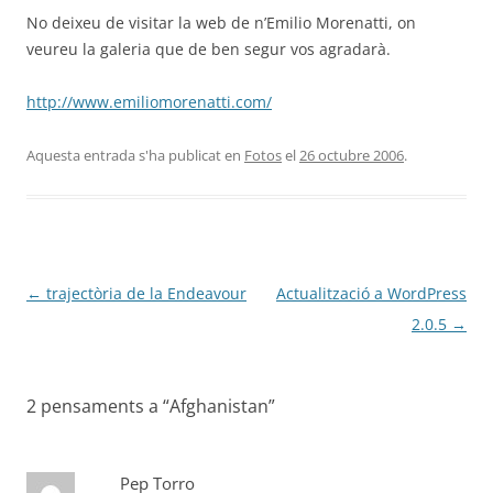
No deixeu de visitar la web de n’Emilio Morenatti, on
veureu la galeria que de ben segur vos agradarà.
http://www.emiliomorenatti.com/
Aquesta entrada s'ha publicat en
Fotos
el
26 octubre 2006
.
Navegació
←
trajectòria de la Endeavour
Actualització a WordPress
per
2.0.5
→
les
entrades
2 pensaments a “
Afghanistan
”
Pep Torro