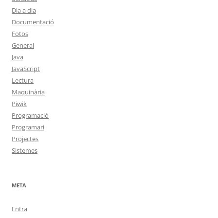
Dia a dia
Documentació
Fotos
General
Java
JavaScript
Lectura
Maquinària
Piwik
Programació
Programari
Projectes
Sistemes
META
Entra