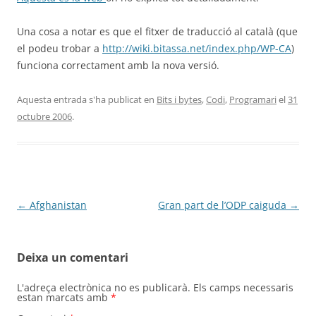
Una cosa a notar es que el fitxer de traducció al català (que
el podeu trobar a
http://wiki.bitassa.net/index.php/WP-CA
)
funciona correctament amb la nova versió.
Aquesta entrada s'ha publicat en
Bits i bytes
,
Codi
,
Programari
el
31
octubre 2006
.
Navegació
←
Afghanistan
Gran part de l’ODP caiguda
→
per
les
Deixa un comentari
entrades
L'adreça electrònica no es publicarà.
Els camps necessaris
estan marcats amb
*