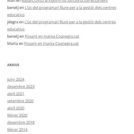
Mari
en
RadarCOVID al Xiaomi no funciona correctament
benetj
en
L’ús del programari lliure per a la gestió dels centres
educatius
jdegra
en
L’ús del programari lliure per a la gestió dels centres
educatius
benetj
en
Posant en marxa Coanegra.cat
Marta
en
Posant en marxa Coanegra.cat
ARXIUS
juny 2024
desembre 2023
abril 2021
setembre 2020
abril 2020
febrer 2020
desembre 2018
febrer 2014