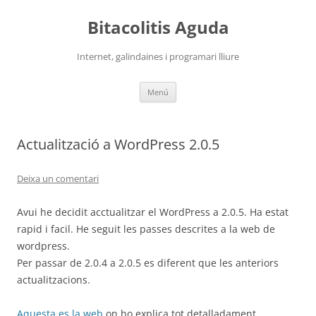
Vés
al
Bitacolitis Aguda
contingut
Internet, galindaines i programari lliure
Menú
Actualització a WordPress 2.0.5
Deixa un comentari
Avui he decidit acctualitzar el WordPress a 2.0.5. Ha estat
rapid i facil. He seguit les passes descrites a la web de
wordpress.
Per passar de 2.0.4 a 2.0.5 es diferent que les anteriors
actualitzacions.
Aquesta es la web
on ho explica tot detalladament.