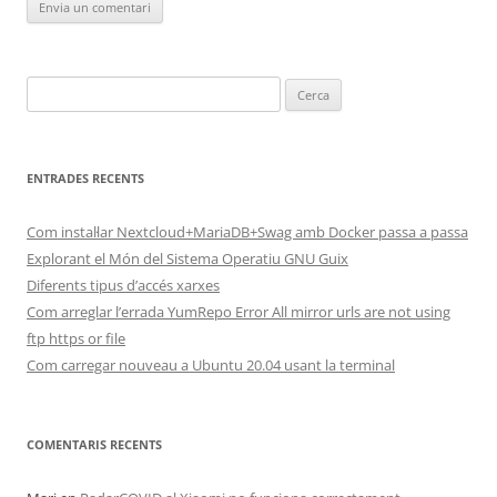
Cerca:
ENTRADES RECENTS
Com instal·lar Nextcloud+MariaDB+Swag amb Docker passa a passa
Explorant el Món del Sistema Operatiu GNU Guix
Diferents tipus d’accés xarxes
Com arreglar l’errada YumRepo Error All mirror urls are not using
ftp https or file
Com carregar nouveau a Ubuntu 20.04 usant la terminal
COMENTARIS RECENTS