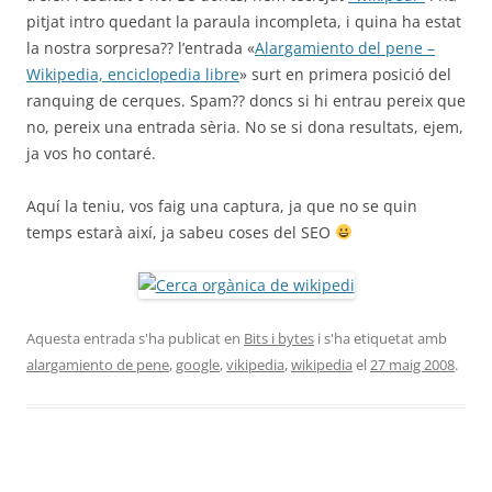
pitjat intro quedant la paraula incompleta, i quina ha estat
la nostra sorpresa?? l’entrada «
Alargamiento del pene –
Wikipedia, enciclopedia libre
» surt en primera posició del
ranquing de cerques. Spam?? doncs si hi entrau pereix que
no, pereix una entrada sèria. No se si dona resultats, ejem,
ja vos ho contaré.
Aquí la teniu, vos faig una captura, ja que no se quin
temps estarà així, ja sabeu coses del SEO
Aquesta entrada s'ha publicat en
Bits i bytes
i s'ha etiquetat amb
alargamiento de pene
,
google
,
vikipedia
,
wikipedia
el
27 maig 2008
.