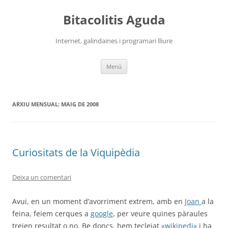
Vés
al
Bitacolitis Aguda
contingut
Internet, galindaines i programari lliure
Menú
ARXIU MENSUAL:
MAIG DE 2008
Curiositats de la Viquipèdia
Deixa un comentari
Avui, en un moment d’avorriment extrem, amb en
Joan
a la
feina, feiem cerques a
google
, per veure quines pàraules
treien resultat o no. Be doncs, hem teclejat
«wikipedi»
i ha