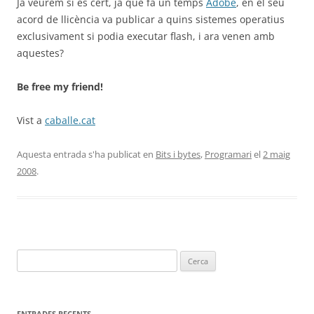
Ja veurem si es cert, ja que fa un temps
Adobe
, en el seu
acord de llicència va publicar a quins sistemes operatius
exclusivament si podia executar flash, i ara venen amb
aquestes?
Be free my friend!
Vist a
caballe.cat
Aquesta entrada s'ha publicat en
Bits i bytes
,
Programari
el
2 maig
2008
.
Cerca:
ENTRADES RECENTS