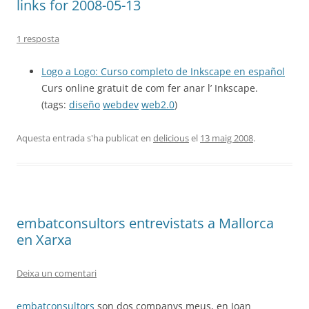
links for 2008-05-13
1 resposta
Logo a Logo: Curso completo de Inkscape en español
Curs online gratuit de com fer anar l’ Inkscape.
(tags:
diseño
webdev
web2.0
)
Aquesta entrada s'ha publicat en
delicious
el
13 maig 2008
.
embatconsultors entrevistats a Mallorca
en Xarxa
Deixa un comentari
embatconsultors
son dos companys meus, en Joan