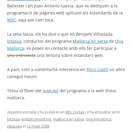
Ballester i en Juan Antonio Garcia, que es dediquen a la
programació de pàgines web aplicant els estandards de la
W3C
, vaja així com toca.
La seva tasca, els ha duit a que en Benjamí Villoslada,
bitassa
, conductor del programa
Mallorca en xarxa
de
Ona
Mallorca
, es poses en contacte amb ells fer participar a
una entrevista
una tertulia sobre estandars web.
A part, com a conterturlià intervenia en
Xisco Lladó
un altre
conegut meu!n
Teniu el fitxer del
podcast
del programa a la web d’ona
mallorca.
Aquesta entrada s'ha publicat en
Bits i bytes
i s'ha etiquetat amb
bitassa
,
embatconsultors
,
mallorca en xarxa
,
ona mmalorca
,
zigazaga
el
12 maig 2008
.