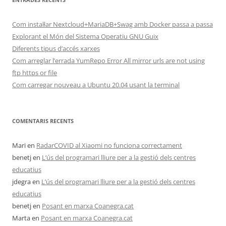
Com instal·lar Nextcloud+MariaDB+Swag amb Docker passa a passa
Explorant el Món del Sistema Operatiu GNU Guix
Diferents tipus d’accés xarxes
Com arreglar l’errada YumRepo Error All mirror urls are not using
ftp https or file
Com carregar nouveau a Ubuntu 20.04 usant la terminal
COMENTARIS RECENTS
Mari
en
RadarCOVID al Xiaomi no funciona correctament
benetj
en
L’ús del programari lliure per a la gestió dels centres
educatius
jdegra
en
L’ús del programari lliure per a la gestió dels centres
educatius
benetj
en
Posant en marxa Coanegra.cat
Marta
en
Posant en marxa Coanegra.cat