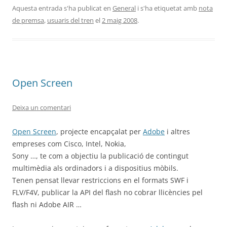
Aquesta entrada s'ha publicat en
General
i s'ha etiquetat amb
nota
de premsa
,
usuaris del tren
el
2 maig 2008
.
Open Screen
Deixa un comentari
Open Screen
, projecte encapçalat per
Adobe
i altres
empreses com Cisco, Intel, Nokia,
Sony …, te com a objectiu la publicació de contingut
multimèdia als ordinadors i a dispositius mòbils.
Tenen pensat llevar restriccions en el formats SWF i
FLV/F4V, publicar la API del flash no cobrar llicències pel
flash ni Adobe AIR …