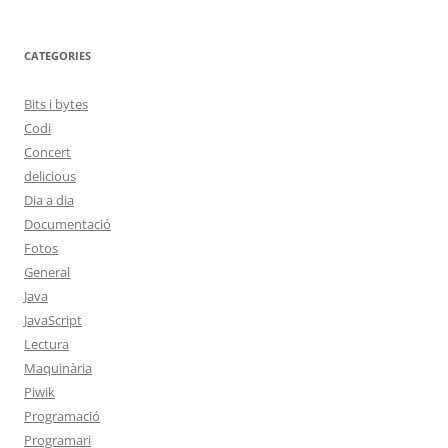
CATEGORIES
Bits i bytes
Codi
Concert
delicious
Dia a dia
Documentació
Fotos
General
Java
JavaScript
Lectura
Maquinària
Piwik
Programació
Programari