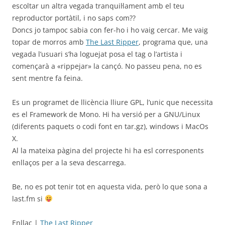
escoltar un altra vegada tranquil·lament amb el teu
reproductor portàtil, i no saps com??
Doncs jo tampoc sabia con fer-ho i ho vaig cercar. Me vaig
topar de morros amb
The Last Ripper
, programa que, una
vegada l’usuari s’ha loguejat posa el tag o l’artista i
començarà a «rippejar» la cançó. No passeu pena, no es
sent mentre fa feina.
Es un programet de llicència lliure GPL, l’unic que necessita
es el Framework de Mono. Hi ha versió per a GNU/Linux
(diferents paquets o codi font en tar.gz), windows i MacOs
X.
Al la mateixa pàgina del projecte hi ha esl corresponents
enllaços per a la seva descarrega.
Be, no es pot tenir tot en aquesta vida, però lo que sona a
last.fm si
Enllaç |
The Last Ripper