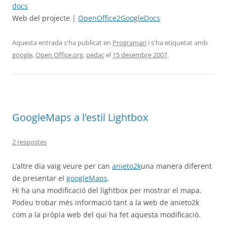
docs
Web del projecte |
OpenOffice2GoogleDocs
Aquesta entrada s'ha publicat en
Programari
i s'ha etiquetat amb
google
,
Open Office.org
,
pedaç
el
15 desembre 2007
.
GoogleMaps a l’estil Lightbox
2 respostes
L’altre dia vaig veure per can
anieto2k
una manera diferent
de presentar el
googleMaps
.
Hi ha una modificació del lightbox per mostrar el mapa.
Podeu trobar més informació tant a la web de anieto2k
com a la pròpia web del qui ha fet aquesta modificació.