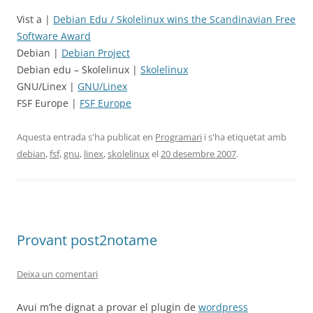
Vist a |
Debian Edu / Skolelinux wins the Scandinavian Free
Software Award
Debian |
Debian Project
Debian edu – Skolelinux |
Skolelinux
GNU/Linex |
GNU/Linex
FSF Europe |
FSF Europe
Aquesta entrada s'ha publicat en
Programari
i s'ha etiquetat amb
debian
,
fsf
,
gnu
,
linex
,
skolelinux
el
20 desembre 2007
.
Provant post2notame
Deixa un comentari
Avui m’he dignat a provar el plugin de
wordpress