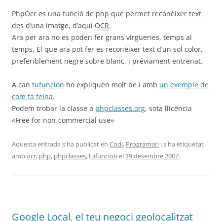
PhpOcr es una funció de php que permet reconèixer text
des d’una imatge, d’aquí
OCR
.
Ara per ara no es poden fer grans virgueries, temps al
temps. El que ara pot fer es reconèixer text d’un sol color,
preferiblement negre sobre blanc, i prèviament entrenat.
A can
tufunción
ho expliquen molt be i amb
un exemple de
com fa feina
.
Podem trobar la classe a
phpclasses.org
, sota llicència
«Free for non-commercial use»
Aquesta entrada s'ha publicat en
Codi
,
Programari
i s'ha etiquetat
amb
ocr
,
php
,
phpclasses
,
tufuncion
el
19 desembre 2007
.
Google Local, el teu negoci geolocalitzat