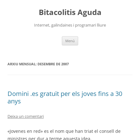
Vés
al
Bitacolitis Aguda
contingut
Internet, galindaines i programari lliure
Menú
ARXIU MENSUAL:
DESEMBRE DE 2007
Domini .es gratuït per els joves fins a 30
anys
Deixa un comentari
«Jovenes en red» es el nom que han triat el consell de
ministres per dur a terme aquesta idea.