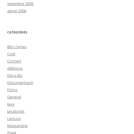
setembre 2006
agost 2006
CATEGORIES
Bits i bytes
Codi
Concert
delicious
Dia a dia
Documentació
Fotos
General
Java
JavaScript
Lectura
Maquinària
Piwik