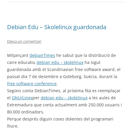
Debian Edu – Skolelinux guardonada
Deixa un comentari
Mitjançant
debianTimes
he sabut que la distribució de
caire educatiu
debian edu – skolelinux
ha sigut
guardonada amb el Scandinavian free software award, el
passat dia 7 de desembre a Goteborg, Suècia, durant la
free software conference
.
Segons conta DebianTimes, al pròxima fita es reemplaçar
el
GNU/Linex
per
debian edu – skolelinux
a les aules de
Extremadura que conta actualment amb 250.000 usuaris i
80.000 ordinadors.
Perque després diguin coses dolentes del programari
lliure.