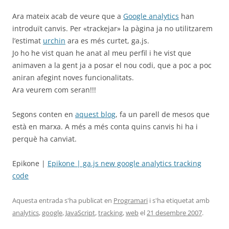
Ara mateix acab de veure que a
Google analytics
han
introduït canvis. Per «trackejar» la pàgina ja no utilitzarem
l’estimat
urchin
ara es més curtet, ga.js.
Jo ho he vist quan he anat al meu perfil i he vist que
animaven a la gent ja a posar el nou codi, que a poc a poc
aniran afegint noves funcionalitats.
Ara veurem com seran!!!
Segons conten en
aquest blog
, fa un parell de mesos que
està en marxa. A més a més conta quins canvis hi ha i
perquè ha canviat.
Epikone |
Epikone | ga.js new google analytics tracking
code
Aquesta entrada s'ha publicat en
Programari
i s'ha etiquetat amb
analytics
,
google
,
JavaScript
,
tracking
,
web
el
21 desembre 2007
.