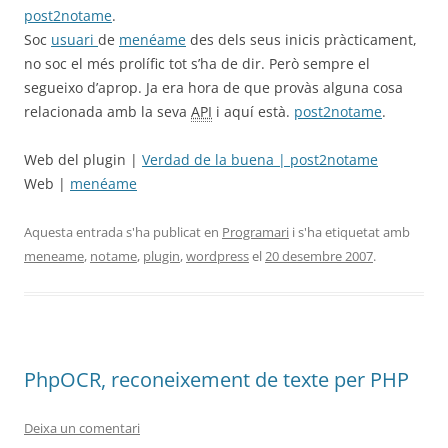
post2notame
.
Soc
usuari
de
menéame
des dels seus inicis pràcticament,
no soc el més prolífic tot s’ha de dir. Però sempre el
segueixo d’aprop. Ja era hora de que provàs alguna cosa
relacionada amb la seva
API
i aquí està.
post2notame
.
Web del plugin |
Verdad de la buena | post2notame
Web |
menéame
Aquesta entrada s'ha publicat en
Programari
i s'ha etiquetat amb
meneame
,
notame
,
plugin
,
wordpress
el
20 desembre 2007
.
PhpOCR, reconeixement de texte per PHP
Deixa un comentari