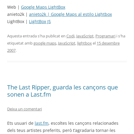
Web |
Google Maps LightBox
anieto2k |
anieto2k | Google Maps al estilo Lightbox
LightBox |
LightBox JS
Aquesta entrada s'ha publicat en
Codi
,
JavaScript
,
Programari
i s'ha
etiquetat amb
google maps
,
JavaScript
,
lightbox
el
15 desembre
2007
.
The Last Ripper, guarda les cançons que
sonen a Last.fm
Deixa un comentari
Ets usuari de
last.fm
, escoltes les cançons relacionades
dels teus artistes preferits, però t’agradaria tornar-les