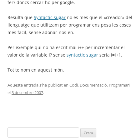
fer? doncs cercar-ho per google.
Resulta que
Syntactic sugar
no es més que el «creador» del
llenguatge que utilitzam per programar ens posa les coses
més fàcil, sense adonar-nos-en.
Per exemple qui no ha escrit mai i++ per incrementar el
valor de la variable i? sense
syntactic sugar
seria i=i+1.
Tot te nom en aquest món.
Aquesta entrada s'ha publicat en
Codi
,
Documentació
,
Programari
el
3 desembre 2007
.
Cerca: