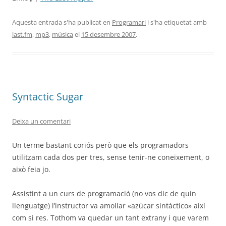
Aquesta entrada s'ha publicat en
Programari
i s'ha etiquetat amb
last.fm
,
mp3
,
música
el
15 desembre 2007
.
Syntactic Sugar
Deixa un comentari
Un terme bastant coriós però que els programadors
utilitzam cada dos per tres, sense tenir-ne coneixement, o
això feia jo.
Assistint a un curs de programació (no vos dic de quin
llenguatge) l’instructor va amollar «azúcar sintáctico» així
com si res. Tothom va quedar un tant extrany i que varem