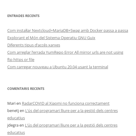
ENTRADES RECENTS
Com instal·lar Nextcloud+MariaDB+Swag amb Docker passa a passa
Explorant el Món del Sistema Operatiu GNU Guix
Diferents tipus d’accés xarxes
Com arreglar l’errada YumRepo Error All mirror urls are not using
ftp https or file
Com carregar nouveau a Ubuntu 20.04 usant la terminal
COMENTARIS RECENTS
Mari
en
RadarCOVID al Xiaomi no funciona correctament
benetj
en
L’ús del programari lliure per a la gestió dels centres
educatius
jdegra
en
L’ús del programari lliure per a la gestió dels centres
educatius