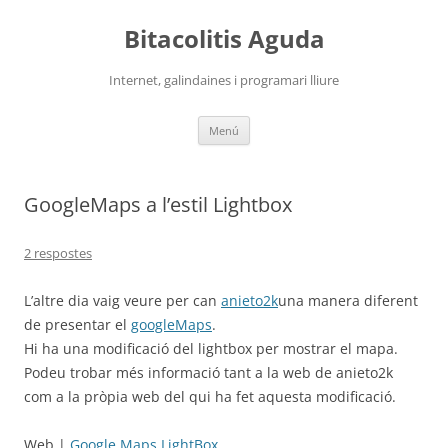
Vés
al
Bitacolitis Aguda
contingut
Internet, galindaines i programari lliure
Menú
GoogleMaps a l’estil Lightbox
2 respostes
L’altre dia vaig veure per can
anieto2k
una manera diferent
de presentar el
googleMaps
.
Hi ha una modificació del lightbox per mostrar el mapa.
Podeu trobar més informació tant a la web de anieto2k
com a la pròpia web del qui ha fet aquesta modificació.
Web |
Google Maps LightBox