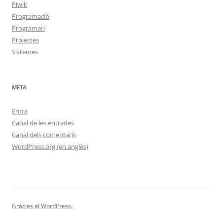
Piwik
Programació
Programari
Projectes
Sistemes
META
Entra
Canal de les entrades
Canal dels comentaris
WordPress.org (en anglès)
Gràcies al WordPress.