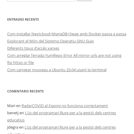
ENTRADES RECENTS
Com instal·lar Nextcloud+MariaDB+Swag amb Docker passa a passa
Explorant el Món del Sistema Operatiu GNU Guix
Diferents tipus d’accés xarxes
Com arreglar l’errada YumRepo Error All mirror urls are not using
ftp https or file
Com carregar nouveau a Ubuntu 20.04 usant la terminal
COMENTARIS RECENTS
Mari
en
RadarCOVID al Xiaomi no funciona correctament
benetj
en
L’ús del programari lliure per a la gestió dels centres
educatius
jdegra
en
L’ús del programari lliure per a la gestió dels centres