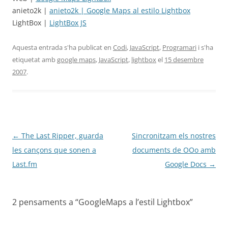
anieto2k |
anieto2k | Google Maps al estilo Lightbox
LightBox |
LightBox JS
Aquesta entrada s'ha publicat en
Codi
,
JavaScript
,
Programari
i s'ha
etiquetat amb
google maps
,
JavaScript
,
lightbox
el
15 desembre
2007
.
Navegació
←
The Last Ripper, guarda
Sincronitzam els nostres
per
les cançons que sonen a
documents de OOo amb
les
Last.fm
Google Docs
→
entrades
2 pensaments a “
GoogleMaps a l’estil Lightbox
”