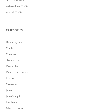
octubre 2006
setembre 2006
agost 2006
CATEGORIES
Bits i bytes
Codi
Concert
delicious
Dia a dia
Documentació
Fotos
General
Java
JavaScript
Lectura
Maquinària