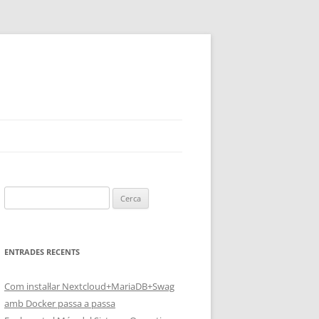
Cerca:
ENTRADES RECENTS
Com instal·lar Nextcloud+MariaDB+Swag
amb Docker passa a passa