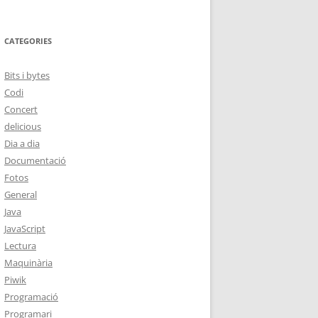
CATEGORIES
Bits i bytes
Codi
Concert
delicious
Dia a dia
Documentació
Fotos
General
Java
JavaScript
Lectura
Maquinària
Piwik
Programació
Programari