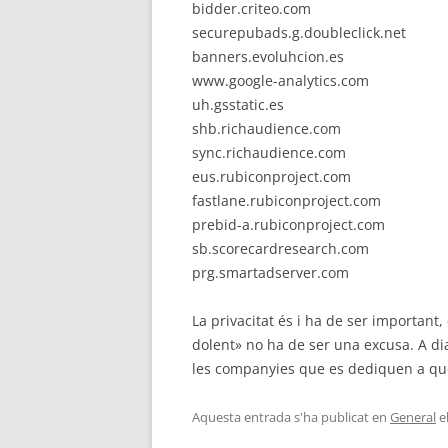
bidder.criteo.com
securepubads.g.doubleclick.net
banners.evoluhcion.es
www.google-analytics.com
uh.gsstatic.es
shb.richaudience.com
sync.richaudience.com
eus.rubiconproject.com
fastlane.rubiconproject.com
prebid-a.rubiconproject.com
sb.scorecardresearch.com
prg.smartadserver.com
La privacitat és i ha de ser important,
dolent» no ha de ser una excusa. A dia
les companyies que es dediquen a que
Aquesta entrada s'ha publicat en
General
e