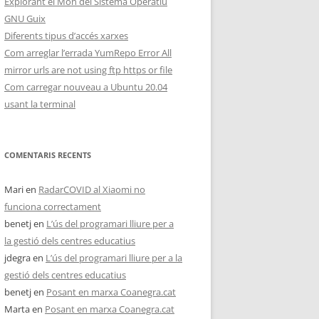
Explorant el Món del Sistema Operatiu
GNU Guix
Diferents tipus d’accés xarxes
Com arreglar l’errada YumRepo Error All
mirror urls are not using ftp https or file
Com carregar nouveau a Ubuntu 20.04
usant la terminal
COMENTARIS RECENTS
Mari
en
RadarCOVID al Xiaomi no
funciona correctament
benetj
en
L’ús del programari lliure per a
la gestió dels centres educatius
jdegra
en
L’ús del programari lliure per a la
gestió dels centres educatius
benetj
en
Posant en marxa Coanegra.cat
Marta
en
Posant en marxa Coanegra.cat