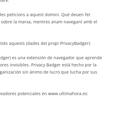
lare.
les peticions a aquest domini. Què deuen fer
 sobre la marxa, mentres anam navegant amb el
tots aquests (dades del propi PrivacyBadger):
adger) es una extensión de navegador que aprende
es invisibles. Privacy Badger está hecho por la
rganización sin ánimo de lucro que lucha por sus
readores potenciales en www.ultimahora.es: