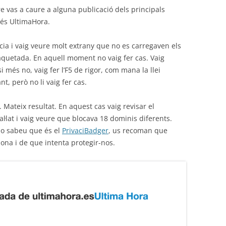
e vas a caure a alguna publicació dels principals
s és UltimaHora.
cia i vaig veure molt extrany que no es carregaven els
aquetada. En aquell moment no vaig fer cas. Vaig
 més no, vaig fer l’F5 de rigor, com mana la llei
nt, però no li vaig fer cas.
 Mateix resultat. En aquest cas vaig revisar el
l·lat i vaig veure que blocava 18 dominis diferents.
 no sabeu que és el
PrivaciBadger
, us recoman que
ona i de que intenta protegir-nos.