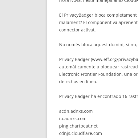
Hora Nova, i està manejat amb CloudF
El PrivacyBadger bloca completament 
malament? El component va aprenent
connector activat.
No només bloca aquest domini, si no, 
Privacy Badger (www.eff.org/privacyb
automáticamente a bloquear rastreador
Electronic Frontier Foundation, una o
derechos en línea.
Privacy Badger ha encontrado 16 rast
acdn.adnxs.com
ib.adnxs.com
ping.chartbeat.net
cdnjs.cloudflare.com