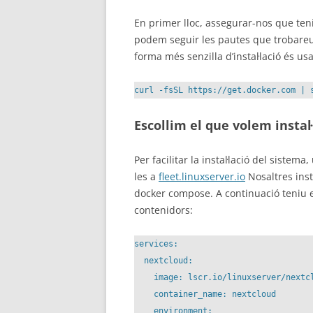
En primer lloc, assegurar-nos que teni
podem seguir les pautes que trobare
forma més senzilla d’instal·lació és usa
curl -fsSL https://get.docker.com | 
Escollim el que volem instal
Per facilitar la instal·lació del sistem
les a
fleet.linuxserver.io
Nosaltres inst
docker compose. A continuació teniu e
contenidors:
services:

  nextcloud:

    image: lscr.io/linuxserver/nextcl
    container_name: nextcloud

    environment:
