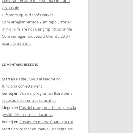
Explorant el Món del Sistema Operatiu
GNU Guix
Diferents tipus d’accés xarxes
Com arreglar l’errada YumRepo Error All
mirror urls are not using ftp https or file
Com carregar nouveau a Ubuntu 20.04
usant la terminal
COMENTARIS RECENTS
Mari
en
RadarCOVID al Xiaomi no
funciona correctament
benetj
en
L’ús del programari lliure per a
la gestió dels centres educatius
jdegra
en
L’ús del programari lliure per a la
gestió dels centres educatius
benetj
en
Posant en marxa Coanegra.cat
Marta
en
Posant en marxa Coanegra.cat