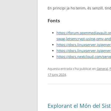
En principi ja ho tenim, és senzill, t
Fonts
https://forum.openmediavault.o
swag-letsencrypt-using-omv-an
https://docs.linuxserver.io/gene
https://docs.linuxserver.io/gene
https://docs.nextcloud.com/serv
Aquesta entrada s'ha publicat en
General
,
17 juny 2024
.
Explorant el Món del Si