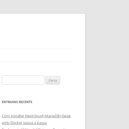
Cerca:
ENTRADES RECENTS
Com instal·lar Nextcloud+MariaDB+Swag
amb Docker passa a passa