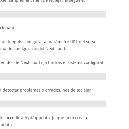
itxer, simplement hem de teclejar el següent
cionant.
 que tenguis configurat al paràmetre URL del servei
àgina de configuració del Nextcloud.
tenidor de Nextcloud i ja tindràs el sistema configurat.
r detectar problemes o errades, has de teclejar
ots accedir a /opt/appdata, ja que hem creat els
appdata