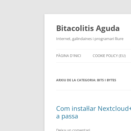
Vés
al
contingut
Bitacolitis Aguda
Internet, galindaines i programari lliure
PÀGINA D'INICI
COOKIE POLICY (EU)
ARXIU DE LA CATEGORIA:
BITS I BYTES
Com instal·lar Nextclo
a passa
Deixa un comentari