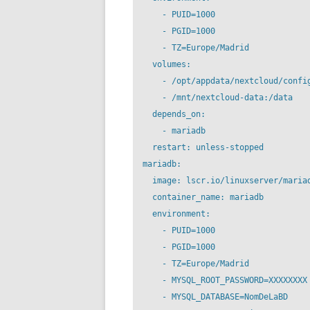
      - PUID=1000

      - PGID=1000

      - TZ=Europe/Madrid

    volumes:

      - /opt/appdata/nextcloud/config
      - /mnt/nextcloud-data:/data

    depends_on:

      - mariadb

    restart: unless-stopped

  mariadb:

    image: lscr.io/linuxserver/mariad
    container_name: mariadb

    environment:

      - PUID=1000

      - PGID=1000

      - TZ=Europe/Madrid

      - MYSQL_ROOT_PASSWORD=XXXXXXXX

      - MYSQL_DATABASE=NomDeLaBD
