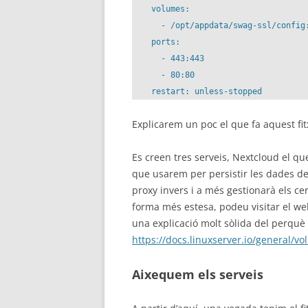
    volumes:

      - /opt/appdata/swag-ssl/config:
    ports:

      - 443:443

      - 80:80

Explicarem un poc el que fa aquest fit
Es creen tres serveis, Nextcloud el q
que usarem per persistir les dades dels
proxy invers i a més gestionarà els ce
forma més estesa, podeu visitar el w
una explicació molt sòlida del perquè 
https://docs.linuxserver.io/general/v
Aixequem els serveis