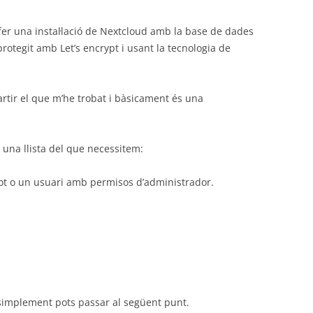
er una instal·lació de Nextcloud amb la base de dades
rotegit amb Let’s encrypt i usant la tecnologia de
rtir el que m’he trobat i bàsicament és una
r una llista del que necessitem:
ot o un usuari amb permisos d’administrador.
r, simplement pots passar al següent punt.