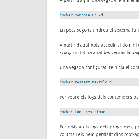
A partir d’aquí, una vegada tenim el f
docker compose up -d
En pocs segons tindreu el sistema fun
A partir d’aquí pots accedir al domini
swag, i si tot ha anat bé, veuràs la p
Una vegada configurat, reinicia el con
docker restart nextcloud
Per veure els logs dels contenidors pe
docker logs nextcloud
Per revisar els logs dels programes, p
volums i els hem persistit dins /opt/