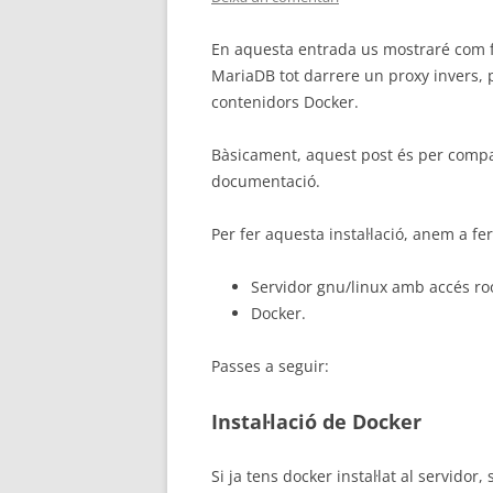
En aquesta entrada us mostraré com f
MariaDB tot darrere un proxy invers, p
contenidors Docker.
Bàsicament, aquest post és per compa
documentació.
Per fer aquesta instal·lació, anem a fe
Servidor gnu/linux amb accés ro
Docker.
Passes a seguir:
Instal·lació de Docker
Si ja tens docker instal·lat al servido