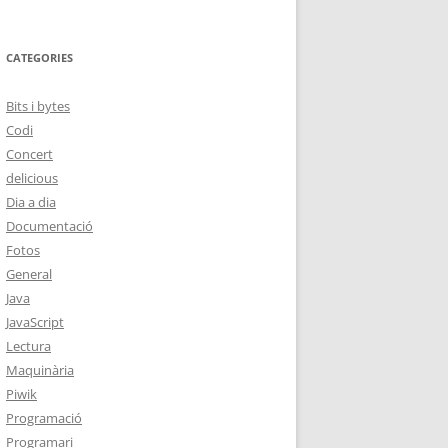
CATEGORIES
Bits i bytes
Codi
Concert
delicious
Dia a dia
Documentació
Fotos
General
Java
JavaScript
Lectura
Maquinària
Piwik
Programació
Programari