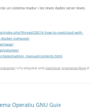
indràs un sistema madur i les teves dades seran teves.
rg/index.php?thread/28216-how-to-nextcloud-with-
d-docker-compose/
ral/swag/
ral/volumes/
er/latest/admin_manual/contents.html
Programari
i s'ha etiquetat amb
nextcloud
,
programari lliure
el
stema Operatiu GNU Guix