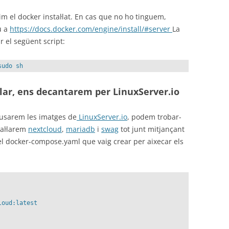
m el docker instal·lat. En cas que no ho tinguem,
u a
https://docs.docker.com/engine/install/#server
La
r el següent script:
sudo sh
·lar, ens decantarem per LinuxServer.io
a, usarem les imatges de
LinuxServer.io
, podem trobar-
al·larem
nextcloud
,
mariadb
i
swag
tot junt mitjançant
l docker-compose.yaml que vaig crear per aixecar els
oud:latest
