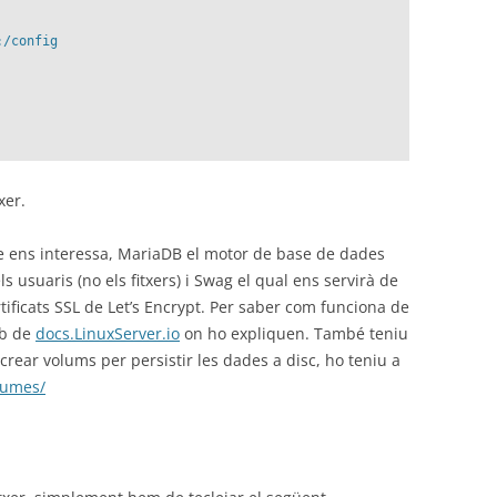
/config

xer.
ue ens interessa, MariaDB el motor de base de dades
 usuaris (no els fitxers) i Swag el qual ens servirà de
rtificats SSL de Let’s Encrypt. Per saber com funciona de
eb de
docs.LinuxServer.io
on ho expliquen. També teniu
crear volums per persistir les dades a disc, ho teniu a
olumes/