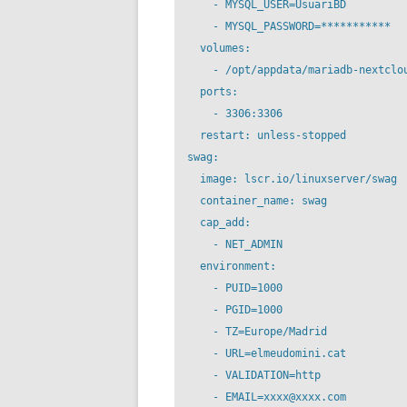
      - MYSQL_USER=UsuariBD

      - MYSQL_PASSWORD=***********

    volumes:

      - /opt/appdata/mariadb-nextclou
    ports:

      - 3306:3306

    restart: unless-stopped

  swag:

    image: lscr.io/linuxserver/swag

    container_name: swag

    cap_add:

      - NET_ADMIN

    environment:

      - PUID=1000

      - PGID=1000

      - TZ=Europe/Madrid

      - URL=elmeudomini.cat

      - VALIDATION=http

      - EMAIL=xxxx@xxxx.com
