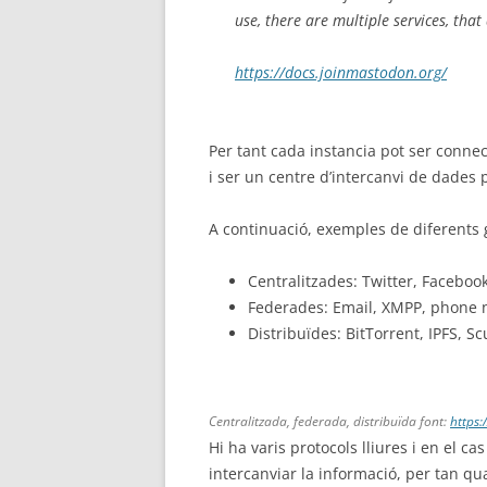
use, there are multiple services, tha
https://docs.joinmastodon.org/
Per tant cada instancia pot ser conne
i ser un centre d’intercanvi de dades 
A continuació, exemples de diferents 
Centralitzades: Twitter, Faceboo
Federades: Email, XMPP, phone n
Distribuïdes: BitTorrent, IPFS, Sc
Centralitzada, federada, distribuïda font:
https:
Hi ha varis protocols lliures i en el ca
intercanviar la informació, per tan q