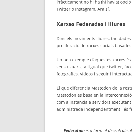
Pràcticament no hi ha (hi havia) opció 
Twitter o Instagram. Ara sí.
Xarxes Federades i lliures
Dins els moviments lliures, tan dades
proliferació de xarxes socials basades
Un bon exemple d’aquestes xarxes és
seus usuaris, a l’igual que twitter, 
fotografíes, vídeos i seguir i interact
El que diferencia Mastodon de la resta
Mastodon és basa en la interconnexió 
com a instancia a servidors executant 
administrada independentment i és fed
Federation
is a form of decentralizat