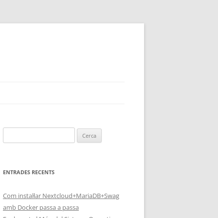
Cerca:
ENTRADES RECENTS
Com instal·lar Nextcloud+MariaDB+Swag
amb Docker passa a passa