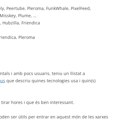
ly, Peertube, Pleroma, FunkWhale, PixelFeed,
 Misskey, Plume, …
 Hubzilla, Friendica
Friendica, Pleroma
tals i amb pocs usuaris, teniu un llistat a
ous
que descriu quines tecnologies usa i quin(s)
irar hores i que és ben interessant.
oden ser útils per entrar en aquest món de les xarxes