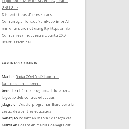
Explorant el Món del Sistema Operatiu
GNU Guix
Diferents tipus d’accés xarxes
Com arreglar l’errada YumRepo Error All
mirror urls are not using ftp https or file
Com carregar nouveau a Ubuntu 20.04
usant la terminal
COMENTARIS RECENTS
Mari
en
RadarCOVID al Xiaomi no
funciona correctament
benetj
en
L’ús del programari lliure per a
la gestió dels centres educatius
jdegra
en
L’ús del programari lliure per a la
gestió dels centres educatius
benetj
en
Posant en marxa Coanegra.cat
Marta
en
Posant en marxa Coanegra.cat