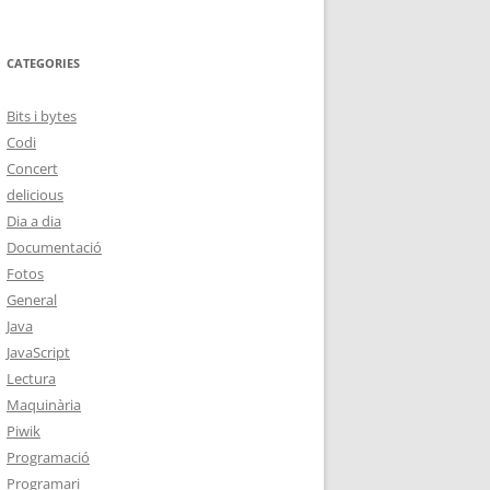
CATEGORIES
Bits i bytes
Codi
Concert
delicious
Dia a dia
Documentació
Fotos
General
Java
JavaScript
Lectura
Maquinària
Piwik
Programació
Programari