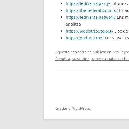
https://fediverse.party/
Informaci
https://the-federation.info/
Estad
https://fediverse.network/
Ens mo
analitza
https://wedistribute.org/
Lloc de 
https://podupti.me/
Per viusalitz
Aquesta entrada s'ha publicat en
Bits i byt
friendica
,
Mastodon
,
xarxes socials distrib
Gràcies al WordPress.