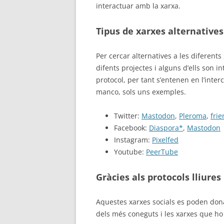
interactuar amb la xarxa.
Tipus de xarxes alternatives
Per cercar alternatives a les diferents 
difents projectes i alguns d’ells son
protocol, per tant s’entenen en l’inter
manco, sols uns exemples.
Twitter:
Mastodon
,
Pleroma
,
frie
Facebook:
Diaspora*
,
Mastodon
Instagram:
Pixelfed
Youtube:
PeerTube
Gràcies als protocols lliures
Aquestes xarxes socials es poden donar 
dels més coneguts i les xarxes que ho