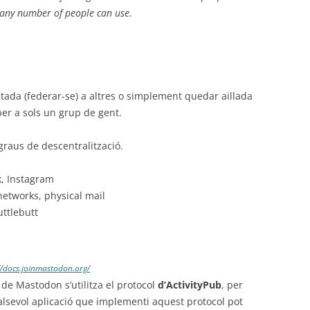
t any number of people can use.
ctada (federar-se) a altres o simplement quedar aillada
per a sols un grup de gent.
graus de descentralització.
k, Instagram
etworks, physical mail
uttlebutt
//docs.joinmastodon.org/
s de Mastodon s’utilitza el protocol
d’ActivityPub
, per
ualsevol aplicació que implementi aquest protocol pot