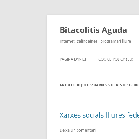
Vés
al
contingut
Bitacolitis Aguda
Internet, galindaines i programari lliure
PÀGINA D'INICI
COOKIE POLICY (EU)
ARXIU D'ETIQUETES:
XARXES SOCIALS DISTRIBU
Xarxes socials lliures fe
Deixa un comentari