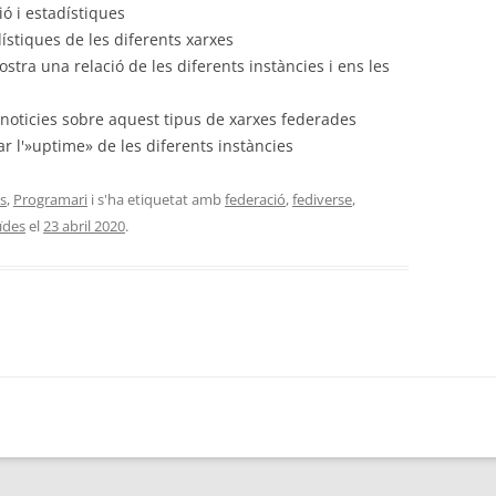
ó i estadístiques
ístiques de les diferents xarxes
stra una relació de les diferents instàncies i ens les
noticies sobre aquest tipus de xarxes federades
ar l'»uptime» de les diferents instàncies
es
,
Programari
i s'ha etiquetat amb
federació
,
fediverse
,
uïdes
el
23 abril 2020
.