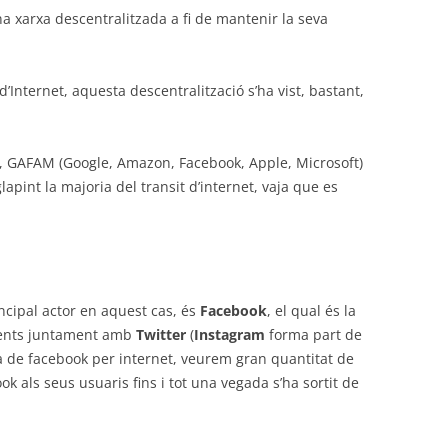
a xarxa descentralitzada a fi de mantenir la seva
’Internet, aquesta descentralització s’ha vist, bastant,
t, GAFAM (Google, Amazon, Facebook, Apple, Microsoft)
lapint la majoria del transit d’internet, vaja que es
incipal actor en aquest cas, és
Facebook
, el qual és la
ments juntament amb
Twitter
(
Instagram
forma part de
de facebook per internet, veurem gran quantitat de
ok als seus usuaris fins i tot una vegada s’ha sortit de