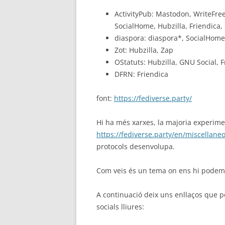
ActivityPub: Mastodon, WriteFree
SocialHome, Hubzilla, Friendica,
diaspora: diaspora*, SocialHome,
Zot: Hubzilla, Zap
OStatuts: Hubzilla, GNU Social, 
DFRN: Friendica
font:
https://fediverse.party/
Hi ha més xarxes, la majoria experimen
https://fediverse.party/en/miscellane
protocols desenvolupa.
Com veis és un tema on ens hi podem t
A continuació deix uns enllaços que p
socials lliures: