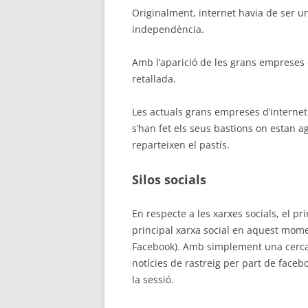
Originalment, internet havia de ser un
independència.
Amb l’aparició de les grans empreses d
retallada.
Les actuals grans empreses d’interne
s’han fet els seus bastions on estan ag
reparteixen el pastís.
Silos socials
En respecte a les xarxes socials, el pr
principal xarxa social en aquest mo
Facebook). Amb simplement una cerca 
notícies de rastreig per part de facebo
la sessió.