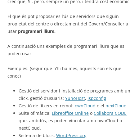
crec que, Sí, però, sempre un però, i tendrà cost econòmic.
El que és pot proposar es l’ús de servidors que siguin
propietat del centre o directament del Govern/Conselleria i
usar
programari lliure.
A continuació uns exemples de programari lliure que es
poden usar
Exemples: (segur que n’hi ha més, aquests son els que
conec)
Gestió del servidor i instal·lació de programes amb un
click, gestió d’usuaris:
YunoHost
,
ispconfig
Gestió de fitxers en remot:
ownCloud
o el
nextCloud
Suite ofimàtica:
Libreoffice Online
o
Collabora CODE
que, ambdós, es poden vincular amb ownCloud o
nextCloud.
Sistema de blocs:
WordPress.org