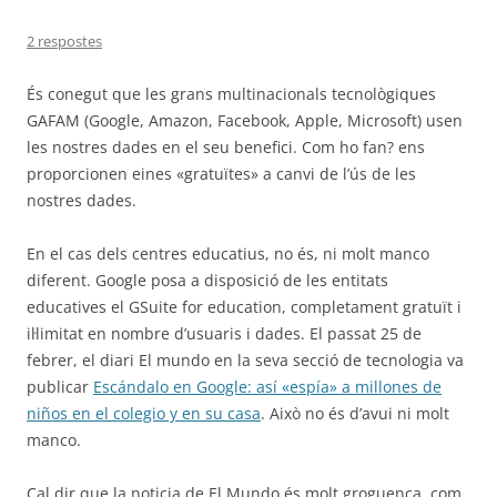
2 respostes
És conegut que les grans multinacionals tecnològiques
GAFAM (Google, Amazon, Facebook, Apple, Microsoft) usen
les nostres dades en el seu benefici. Com ho fan? ens
proporcionen eines «gratuïtes» a canvi de l’ús de les
nostres dades.
En el cas dels centres educatius, no és, ni molt manco
diferent. Google posa a disposició de les entitats
educatives el GSuite for education, completament gratuït i
il·limitat en nombre d’usuaris i dades. El passat 25 de
febrer, el diari El mundo en la seva secció de tecnologia va
publicar
Escándalo en Google: así «espía» a millones de
niños en el colegio y en su casa
. Això no és d’avui ni molt
manco.
Cal dir que la noticia de El Mundo és molt groguenca, com