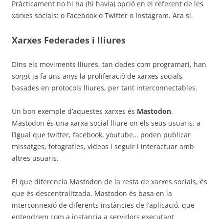
Pràcticament no hi ha (hi havia) opció en el referent de les
xarxes socials: o Facebook o Twitter o Instagram. Ara sí.
Xarxes Federades i lliures
Dins els moviments lliures, tan dades com programari, han
sorgit ja fa uns anys la proliferació de xarxes socials
basades en protocols lliures, per tant interconnectables.
Un bon exemple d’aquestes xarxes és
Mastodon
.
Mastodon és una xarxa social lliure on els seus usuaris, a
l’igual que twitter, facebook, youtube… poden publicar
missatges, fotografíes, vídeos i seguir i interactuar amb
altres usuaris.
El que diferencia Mastodon de la resta de xarxes socials, és
que és descentralitzada. Mastodon és basa en la
interconnexió de diferents instàncies de l’aplicació, que
entendrem com a instancia a servidors executant