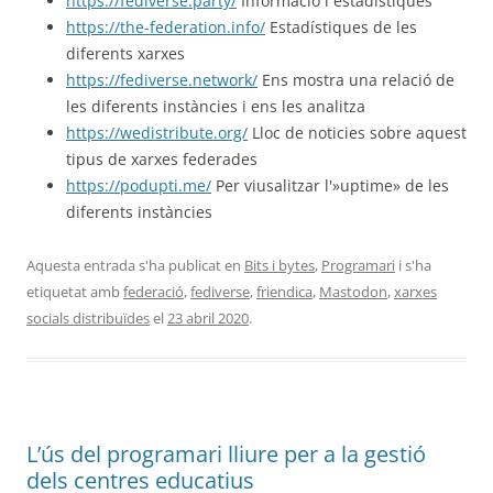
https://fediverse.party/
Informació i estadístiques
https://the-federation.info/
Estadístiques de les
diferents xarxes
https://fediverse.network/
Ens mostra una relació de
les diferents instàncies i ens les analitza
https://wedistribute.org/
Lloc de noticies sobre aquest
tipus de xarxes federades
https://podupti.me/
Per viusalitzar l'»uptime» de les
diferents instàncies
Aquesta entrada s'ha publicat en
Bits i bytes
,
Programari
i s'ha
etiquetat amb
federació
,
fediverse
,
friendica
,
Mastodon
,
xarxes
socials distribuïdes
el
23 abril 2020
.
L’ús del programari lliure per a la gestió
dels centres educatius