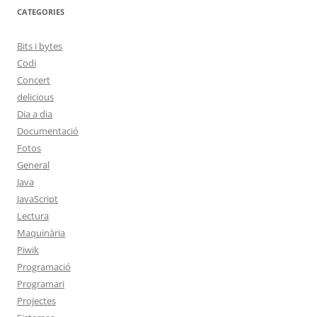
CATEGORIES
Bits i bytes
Codi
Concert
delicious
Dia a dia
Documentació
Fotos
General
Java
JavaScript
Lectura
Maquinària
Piwik
Programació
Programari
Projectes