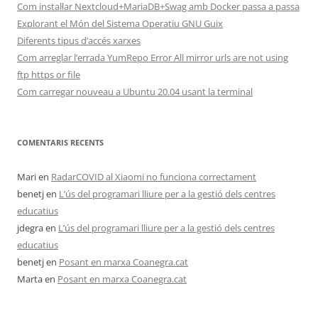
Com instal·lar Nextcloud+MariaDB+Swag amb Docker passa a passa
Explorant el Món del Sistema Operatiu GNU Guix
Diferents tipus d’accés xarxes
Com arreglar l’errada YumRepo Error All mirror urls are not using
ftp https or file
Com carregar nouveau a Ubuntu 20.04 usant la terminal
COMENTARIS RECENTS
Mari
en
RadarCOVID al Xiaomi no funciona correctament
benetj
en
L’ús del programari lliure per a la gestió dels centres
educatius
jdegra
en
L’ús del programari lliure per a la gestió dels centres
educatius
benetj
en
Posant en marxa Coanegra.cat
Marta
en
Posant en marxa Coanegra.cat