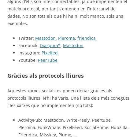
alguns d’ells son interconnectables, ja que impementen el
mateix protocol, per tant s’entenen en l’intercanvi de
dades. No son tots els que hi ha ni molt manco, sols uns
exemples.
Twitter:
Mastodon
,
Pleroma
,
friendica
Facebook:
Diaspora*
,
Mastodon
Instagram:
Pixelfed
Youtube:
PeerTube
Gràcies als protocols lliures
Aquestes xarxes socials es poden donar gràcies als
protocols lliures. N’hi ha varis. Una llista dels més coneguts
i les xarxes que ho implementen (no tots):
ActivityPub: Mastodon, WriteFreely, Peertube,
Pleroma, FunkWhale, PixelFeed, SocialHome, Hubzilla,
Friendica, Misskey, Plume, …