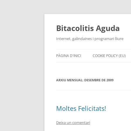
Vés
al
contingut
Bitacolitis Aguda
Internet, galindaines i programari lliure
PÀGINA D'INICI
COOKIE POLICY (EU)
ARXIU MENSUAL:
DESEMBRE DE 2009
Moltes Felicitats!
Deixa un comentari