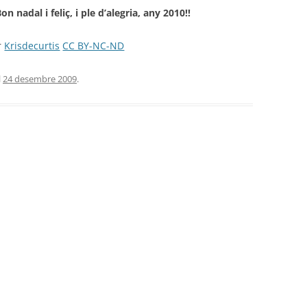
on nadal i feliç, i ple d’alegria, any 2010!!
kr
Krisdecurtis
CC BY-NC-ND
l
24 desembre 2009
.