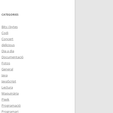
CATEGORIES
Bits i bytes
Codi
Concert
delicious
Dia a dia
Documentació
Fotos
General
Java
JavaScript
Lectura
Maquinària
Piwik
Programació
Programari