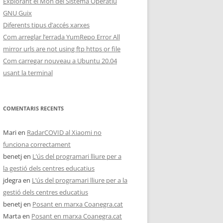
Explorant el Món del Sistema Operatiu
GNU Guix
Diferents tipus d’accés xarxes
Com arreglar l’errada YumRepo Error All
mirror urls are not using ftp https or file
Com carregar nouveau a Ubuntu 20.04
usant la terminal
COMENTARIS RECENTS
Mari
en
RadarCOVID al Xiaomi no
funciona correctament
benetj
en
L’ús del programari lliure per a
la gestió dels centres educatius
jdegra
en
L’ús del programari lliure per a la
gestió dels centres educatius
benetj
en
Posant en marxa Coanegra.cat
Marta
en
Posant en marxa Coanegra.cat