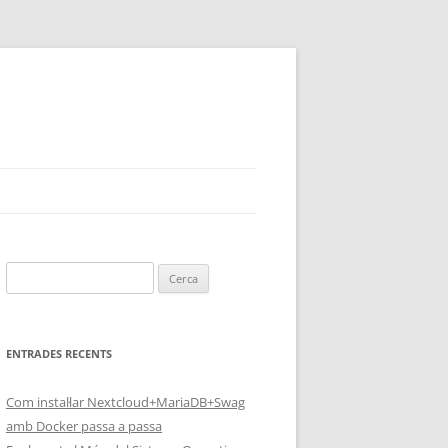
Cerca:
ENTRADES RECENTS
Com instal·lar Nextcloud+MariaDB+Swag
amb Docker passa a passa