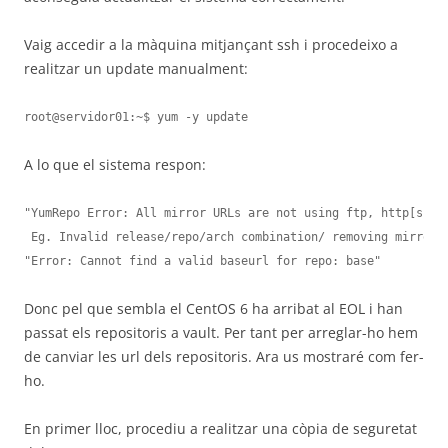
Vaig accedir a la màquina mitjançant ssh i procedeixo a
realitzar un update manualment:
root@servidor01:~$ yum -y update
A lo que el sistema respon:
"YumRepo Error: All mirror URLs are not using ftp, http[s] or
 Eg. Invalid release/repo/arch combination/ removing mirrorli
"Error: Cannot find a valid baseurl for repo: base" 
Donc pel que sembla el CentOS 6 ha arribat al EOL i han
passat els repositoris a vault. Per tant per arreglar-ho hem
de canviar les url dels repositoris. Ara us mostraré com fer-
ho.
En primer lloc, procediu a realitzar una còpia de seguretat