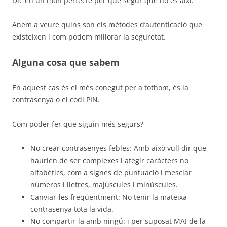
Dic en un món perfecte per que segur que no és així.
Anem a veure quins son els mètodes d’autenticació que
existeixen i com podem millorar la seguretat.
Alguna cosa que sabem
En aquest cas és el més conegut per a tothom, és la
contrasenya o el codi PIN.
Com poder fer que siguin més segurs?
No crear contrasenyes febles: Amb això vull dir que
haurien de ser complexes i afegir caràcters no
alfabètics, com a signes de puntuació i mesclar
números i lletres, majúscules i minúscules.
Canviar-les freqüentment: No tenir la mateixa
contrasenya tota la vida.
No compartir-la amb ningú: i per suposat MAI de la