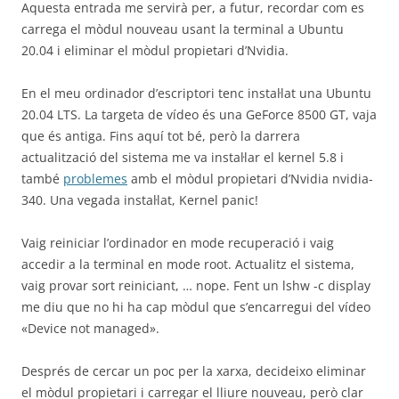
Aquesta entrada me servirà per, a futur, recordar com es
carrega el mòdul nouveau usant la terminal a Ubuntu
20.04 i eliminar el mòdul propietari d’Nvidia.
En el meu ordinador d’escriptori tenc instal·lat una Ubuntu
20.04 LTS. La targeta de vídeo és una GeForce 8500 GT, vaja
que és antiga. Fins aquí tot bé, però la darrera
actualització del sistema me va instal·lar el kernel 5.8 i
també
problemes
amb el mòdul propietari d’Nvidia nvidia-
340. Una vegada instal·lat, Kernel panic!
Vaig reiniciar l’ordinador en mode recuperació i vaig
accedir a la terminal en mode root. Actualitz el sistema,
vaig provar sort reiniciant, … nope. Fent un lshw -c display
me diu que no hi ha cap mòdul que s’encarregui del vídeo
«Device not managed».
Després de cercar un poc per la xarxa, decideixo eliminar
el mòdul propietari i carregar el lliure nouveau, però clar