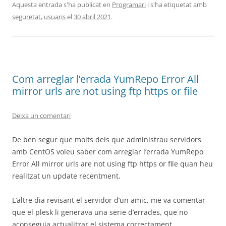
Aquesta entrada s'ha publicat en
Programari
i s'ha etiquetat amb
seguretat
,
usuaris
el
30 abril 2021
.
Com arreglar l’errada YumRepo Error All
mirror urls are not using ftp https or file
Deixa un comentari
De ben segur que molts dels que administrau servidors
amb CentOS voleu saber com arreglar l’errada YumRepo
Error All mirror urls are not using ftp https or file quan heu
realitzat un update recentment.
L’altre dia revisant el servidor d’un amic, me va comentar
que el plesk li generava una serie d’errades, que no
aconseguia actualitzar el sistema correctament.