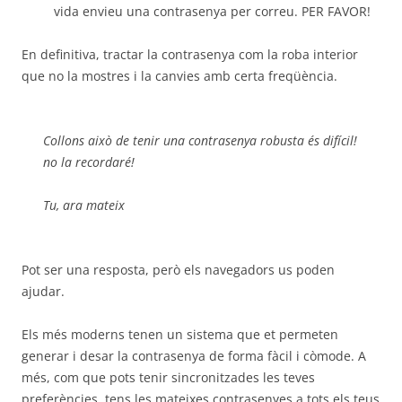
vida envieu una contrasenya per correu. PER FAVOR!
En definitiva, tractar la contrasenya com la roba interior
que no la mostres i la canvies amb certa freqüència.
Collons això de tenir una contrasenya robusta és difícil!
no la recordaré!
Tu, ara mateix
Pot ser una resposta, però els navegadors us poden
ajudar.
Els més moderns tenen un sistema que et permeten
generar i desar la contrasenya de forma fàcil i còmode. A
més, com que pots tenir sincronitzades les teves
preferències, tens les mateixes contrasenyes a tots els teus