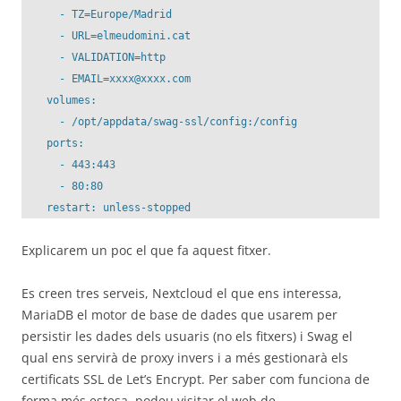
      - TZ=Europe/Madrid

      - URL=elmeudomini.cat

      - VALIDATION=http

      - EMAIL=xxxx@xxxx.com

    volumes:

      - /opt/appdata/swag-ssl/config:/config

    ports:

      - 443:443

      - 80:80

Explicarem un poc el que fa aquest fitxer.
Es creen tres serveis, Nextcloud el que ens interessa,
MariaDB el motor de base de dades que usarem per
persistir les dades dels usuaris (no els fitxers) i Swag el
qual ens servirà de proxy invers i a més gestionarà els
certificats SSL de Let’s Encrypt. Per saber com funciona de
forma més estesa, podeu visitar el web de