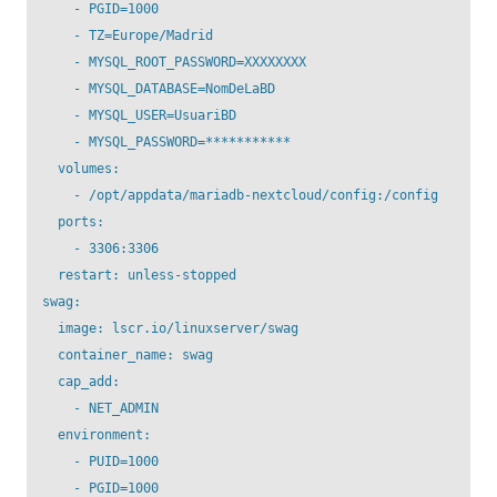
      - PGID=1000

      - TZ=Europe/Madrid

      - MYSQL_ROOT_PASSWORD=XXXXXXXX

      - MYSQL_DATABASE=NomDeLaBD

      - MYSQL_USER=UsuariBD

      - MYSQL_PASSWORD=***********

    volumes:

      - /opt/appdata/mariadb-nextcloud/config:/config

    ports:

      - 3306:3306

    restart: unless-stopped

  swag:

    image: lscr.io/linuxserver/swag

    container_name: swag

    cap_add:

      - NET_ADMIN

    environment:

      - PUID=1000

      - PGID=1000
