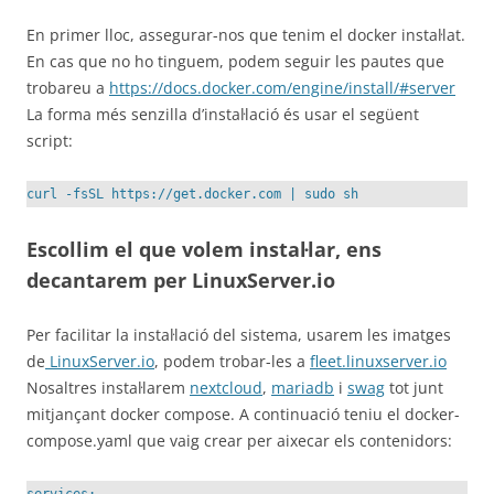
En primer lloc, assegurar-nos que tenim el docker instal·lat.
En cas que no ho tinguem, podem seguir les pautes que
trobareu a
https://docs.docker.com/engine/install/#server
La forma més senzilla d’instal·lació és usar el següent
script:
curl -fsSL https://get.docker.com | sudo sh
Escollim el que volem instal·lar, ens
decantarem per LinuxServer.io
Per facilitar la instal·lació del sistema, usarem les imatges
de
LinuxServer.io
, podem trobar-les a
fleet.linuxserver.io
Nosaltres instal·larem
nextcloud
,
mariadb
i
swag
tot junt
mitjançant docker compose. A continuació teniu el docker-
compose.yaml que vaig crear per aixecar els contenidors: