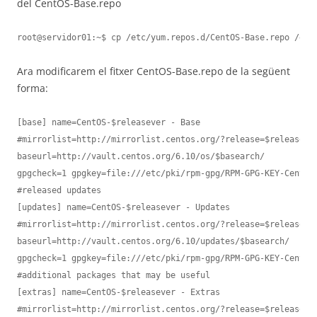
del CentOS-Base.repo
root@servidor01:~$ cp /etc/yum.repos.d/CentOS-Base.repo /etc
Ara modificarem el fitxer CentOS-Base.repo de la següent
forma:
[base] name=CentOS-$releasever - Base

#mirrorlist=http://mirrorlist.centos.org/?release=$releasever
baseurl=http://vault.centos.org/6.10/os/$basearch/

gpgcheck=1 gpgkey=file:///etc/pki/rpm-gpg/RPM-GPG-KEY-CentOS-
#released updates

[updates] name=CentOS-$releasever - Updates

#mirrorlist=http://mirrorlist.centos.org/?release=$releasever
baseurl=http://vault.centos.org/6.10/updates/$basearch/

gpgcheck=1 gpgkey=file:///etc/pki/rpm-gpg/RPM-GPG-KEY-CentOS-
#additional packages that may be useful

[extras] name=CentOS-$releasever - Extras

#mirrorlist=http://mirrorlist.centos.org/?release=$releasever