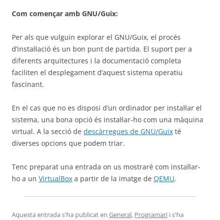
Com començar amb GNU/Guix:
Per als que vulguin explorar el GNU/Guix, el procés
d’instal·lació és un bon punt de partida. El suport per a
diferents arquitectures i la documentació completa
faciliten el desplegament d’aquest sistema operatiu
fascinant.
En el cas que no es disposi d’un ordinador per instal·lar el
sistema, una bona opció és instal·lar-ho com una màquina
virtual. A la secció de
descàrregues de GNU/Guix
té
diverses opcions que podem triar.
Tenc preparat una entrada on us mostraré com instal·lar-
ho a un
VirtualBox
a partir de la imatge de
QEMU
.
Aquesta entrada s'ha publicat en
General
,
Programari
i s'ha