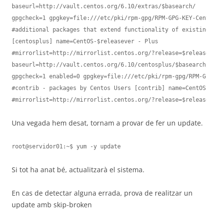
baseurl=http://vault.centos.org/6.10/extras/$basearch/

gpgcheck=1 gpgkey=file:///etc/pki/rpm-gpg/RPM-GPG-KEY-CentOS-
#additional packages that extend functionality of existing pa
[centosplus] name=CentOS-$releasever - Plus

#mirrorlist=http://mirrorlist.centos.org/?release=$releasever
baseurl=http://vault.centos.org/6.10/centosplus/$basearch/

gpgcheck=1 enabled=0 gpgkey=file:///etc/pki/rpm-gpg/RPM-GPG-K
#contrib - packages by Centos Users [contrib] name=CentOS-$re
#mirrorlist=http://mirrorlist.centos.org/?release=$releaseve
Una vegada hem desat, tornam a provar de fer un update.
root@servidor01:~$ yum -y update
Si tot ha anat bé, actualitzarà el sistema.
En cas de detectar alguna errada, prova de realitzar un
update amb skip-broken