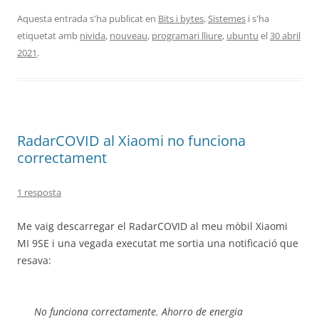
Aquesta entrada s'ha publicat en
Bits i bytes
,
Sistemes
i s'ha
etiquetat amb
nivida
,
nouveau
,
programari lliure
,
ubuntu
el
30 abril
2021
.
RadarCOVID al Xiaomi no funciona
correctament
1 resposta
Me vaig descarregar el RadarCOVID al meu mòbil Xiaomi
MI 9SE i una vegada executat me sortia una notificació que
resava:
No funciona correctamente. Ahorro de energia