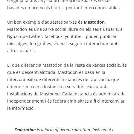
sorgit ja fa uns anys la proliferació de xarxes socials
basades en protocols lliures, per tant interconnectables.
Un bon exemple d’aquestes xarxes és
Mastodon
.
Mastodon és una xarxa social lliure on els seus usuaris, a
l’igual que twitter, facebook, youtube… poden publicar
missatges, fotografíes, vídeos i seguir i interactuar amb
altres usuaris.
El que diferencia Mastodon de la resta de xarxes socials, és
que és descentralitzada. Mastodon és basa en la
interconnexió de diferents instàncies de l’aplicació, que
entendrem com a instancia a servidors executant
instal·lacions de Mastodon. Cada instancia és administrada
independentment i és federa amb altres a fi d’intercanviar
la informació.
Federation
is a form of decentralization. Instead of a