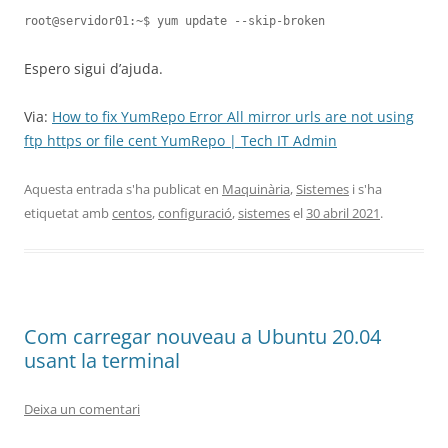
root@servidor01:~$ yum update --skip-broken
Espero sigui d’ajuda.
Via:
How to fix YumRepo Error All mirror urls are not using
ftp https or file cent YumRepo | Tech IT Admin
Aquesta entrada s'ha publicat en
Maquinària
,
Sistemes
i s'ha
etiquetat amb
centos
,
configuració
,
sistemes
el
30 abril 2021
.
Com carregar nouveau a Ubuntu 20.04
usant la terminal
Deixa un comentari