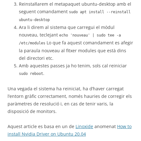
Reinstal·larem el metapaquet ubuntu-desktop amb el
seguent comandament
sudo apt install --reinstall
ubuntu-desktop
Ara li direm al sistema que carregui el mòdul
nouveau, teclejant
echo 'nouveau' | sudo tee -a
Lo que fa aquest comandament es afegir
/etc/modules
la paraula nouveau al fitxer modules que està dins
del directori etc.
Amb aquestes passes ja ho tenim, sols cal reiniciar
.
sudo reboot
Una vegada el sistema ha reiniciat, ha d’haver carregat
l’entorn gràfic correctament, només hauries de corregir els
paràmetres de resolució i, en cas de tenir varis, la
disposició de monitors.
Aquest article es basa en un de
Linoxide
anomenat
How to
install Nvidia Driver on Ubuntu 20.04