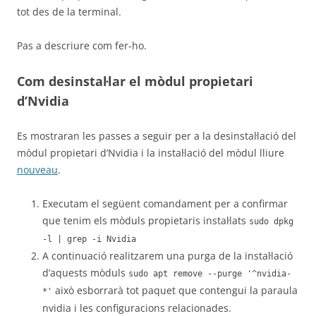
tot des de la terminal.
Pas a descriure com fer-ho.
Com desinstal·lar el mòdul propietari
d’Nvidia
Es mostraran les passes a seguir per a la desinstal·lació del
mòdul propietari d’Nvidia i la instal·lació del mòdul lliure
nouveau
.
Executam el següent comandament per a confirmar
que tenim els mòduls propietaris instal·lats
sudo dpkg
-l | grep -i Nvidia
A continuació realitzarem una purga de la instal·lació
d’aquests mòduls
sudo apt remove --purge '^nvidia-
això esborrarà tot paquet que contengui la paraula
*'
nvidia i les configuracions relacionades.