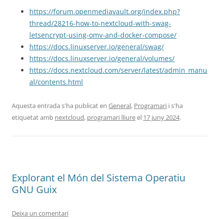
https://forum.openmediavault.org/index.php?
thread/28216-how-to-nextcloud-with-swag-
letsencrypt-using-omv-and-docker-compose/
https://docs.linuxserver.io/general/swag/
https://docs.linuxserver.io/general/volumes/
https://docs.nextcloud.com/server/latest/admin_manu
al/contents.html
Aquesta entrada s'ha publicat en
General
,
Programari
i s'ha
etiquetat amb
nextcloud
,
programari lliure
el
17 juny 2024
.
Explorant el Món del Sistema Operatiu
GNU Guix
Deixa un comentari