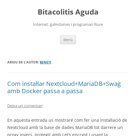
Vés
al
Bitacolitis Aguda
contingut
Internet, galindaines i programari lliure
Menú
ARXIU DE L'AUTOR:
BENETJ
Com instal·lar Nextcloud+MariaDB+Swag
amb Docker passa a passa
Deixa un comentari
En aquesta entrada us mostraré com fer una instal·lació de
Nextcloud amb la base de dades MariaDB tot darrere un
proxy invers, protegit amb Let’s encrypt i usant la