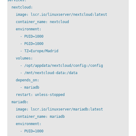
services:

  nextcloud:

    image: lscr.io/linuxserver/nextcloud:latest

    container_name: nextcloud

    environment:

      - PUID=1000

      - PGID=1000

      - TZ=Europe/Madrid

    volumes:

      - /opt/appdata/nextcloud/config:/config

      - /mnt/nextcloud-data:/data

    depends_on:

      - mariadb

    restart: unless-stopped

  mariadb:

    image: lscr.io/linuxserver/mariadb:latest

    container_name: mariadb

    environment:

      - PUID=1000
