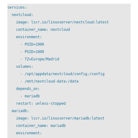
services:

  nextcloud:

    image: lscr.io/linuxserver/nextcloud:latest

    container_name: nextcloud

    environment:

      - PUID=1000

      - PGID=1000

      - TZ=Europe/Madrid

    volumes:

      - /opt/appdata/nextcloud/config:/config

      - /mnt/nextcloud-data:/data

    depends_on:

      - mariadb

    restart: unless-stopped

  mariadb:

    image: lscr.io/linuxserver/mariadb:latest

    container_name: mariadb

    environment:
