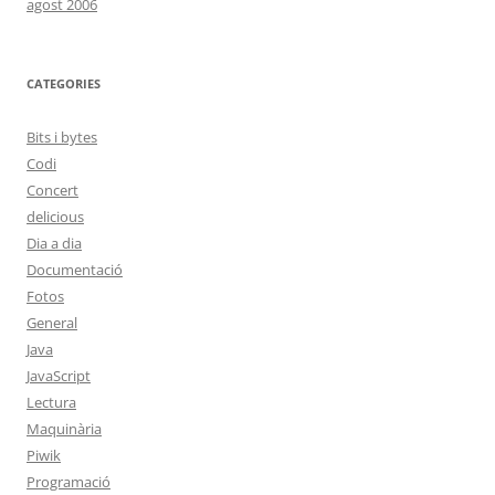
agost 2006
CATEGORIES
Bits i bytes
Codi
Concert
delicious
Dia a dia
Documentació
Fotos
General
Java
JavaScript
Lectura
Maquinària
Piwik
Programació