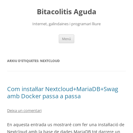
Vés
al
Bitacolitis Aguda
contingut
Internet, galindaines i programari lliure
Menú
ARXIU D'ETIQUETES:
NEXTCLOUD
Com instal·lar Nextcloud+MariaDB+Swag
amb Docker passa a passa
Deixa un comentari
En aquesta entrada us mostraré com fer una instal·lació de
Nextcloud amb la base de dades MariaDB tot darrere un