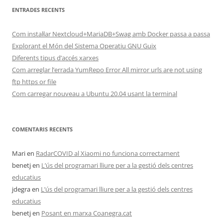
ENTRADES RECENTS
Com instal·lar Nextcloud+MariaDB+Swag amb Docker passa a passa
Explorant el Món del Sistema Operatiu GNU Guix
Diferents tipus d’accés xarxes
Com arreglar l’errada YumRepo Error All mirror urls are not using
ftp https or file
Com carregar nouveau a Ubuntu 20.04 usant la terminal
COMENTARIS RECENTS
Mari
en
RadarCOVID al Xiaomi no funciona correctament
benetj
en
L’ús del programari lliure per a la gestió dels centres
educatius
jdegra
en
L’ús del programari lliure per a la gestió dels centres
educatius
benetj
en
Posant en marxa Coanegra.cat