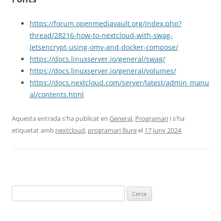
https://forum.openmediavault.org/index.php?
thread/28216-how-to-nextcloud-with-swag-
letsencrypt-using-omv-and-docker-compose/
https://docs.linuxserver.io/general/swag/
https://docs.linuxserver.io/general/volumes/
https://docs.nextcloud.com/server/latest/admin_manu
al/contents.html
Aquesta entrada s'ha publicat en
General
,
Programari
i s'ha
etiquetat amb
nextcloud
,
programari lliure
el
17 juny 2024
.
Cerca: