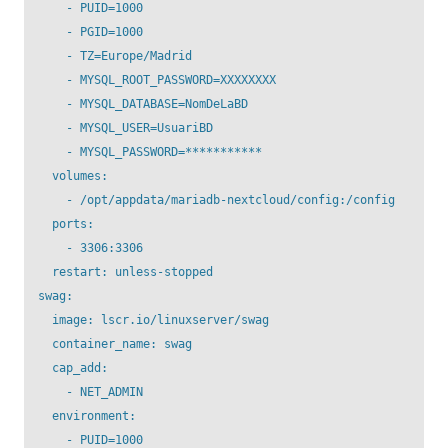
      - PUID=1000

      - PGID=1000

      - TZ=Europe/Madrid

      - MYSQL_ROOT_PASSWORD=XXXXXXXX

      - MYSQL_DATABASE=NomDeLaBD

      - MYSQL_USER=UsuariBD

      - MYSQL_PASSWORD=***********

    volumes:

      - /opt/appdata/mariadb-nextcloud/config:/config

    ports:

      - 3306:3306

    restart: unless-stopped

  swag:

    image: lscr.io/linuxserver/swag

    container_name: swag

    cap_add:

      - NET_ADMIN

    environment:

      - PUID=1000
