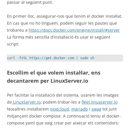
passar al següent punt.
En primer lloc, assegurar-nos que tenim el docker instal·lat.
En cas que no ho tinguem, podem seguir les pautes que
trobareu a
https://docs.docker.com/engine/install/#server
La forma més senzilla d’instal·lació és usar el següent
script:
curl -fsSL https://get.docker.com | sudo sh
Escollim el que volem instal·lar, ens
decantarem per LinuxServer.io
Per facilitar la instal·lació del sistema, usarem les imatges
de
LinuxServer.io
, podem trobar-les a
fleet.linuxserver.io
Nosaltres instal·larem
nextcloud
,
mariadb
i
swag
tot junt
mitjançant docker compose. A continuació teniu el docker-
compose.yaml que vaig crear per aixecar els contenidors: