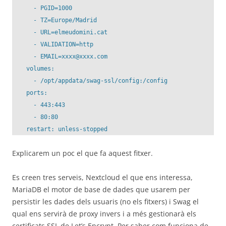
      - PGID=1000

      - TZ=Europe/Madrid

      - URL=elmeudomini.cat

      - VALIDATION=http

      - EMAIL=xxxx@xxxx.com

    volumes:

      - /opt/appdata/swag-ssl/config:/config

    ports:

      - 443:443

      - 80:80

Explicarem un poc el que fa aquest fitxer.
Es creen tres serveis, Nextcloud el que ens interessa,
MariaDB el motor de base de dades que usarem per
persistir les dades dels usuaris (no els fitxers) i Swag el
qual ens servirà de proxy invers i a més gestionarà els
certificats SSL de Let’s Encrypt. Per saber com funciona de