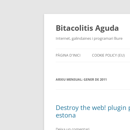
Vés
al
contingut
Bitacolitis Aguda
Internet, galindaines i programari lliure
PÀGINA D'INICI
COOKIE POLICY (EU)
ARXIU MENSUAL:
GENER DE 2011
Destroy the web! plugin 
estona
Deixa un comentari