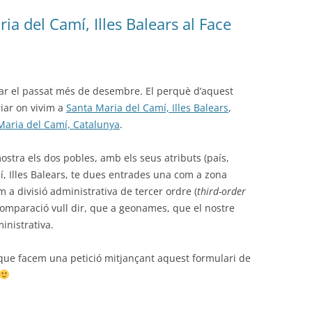
ia del Camí, Illes Balears al Face
ear el passat més de desembre. El perquè d’aquest
iar on vivim a
Santa Maria del Camí, Illes Balears
,
Maria del Camí, Catalunya
.
ostra els dos pobles, amb els seus atributs (país,
mí, Illes Balears, te dues entrades una com a zona
om a divisió administrativa de tercer ordre (
third-order
omparació vull dir, que a geonames, que el nostre
inistrativa.
 que facem una petició mitjançant aquest formulari de