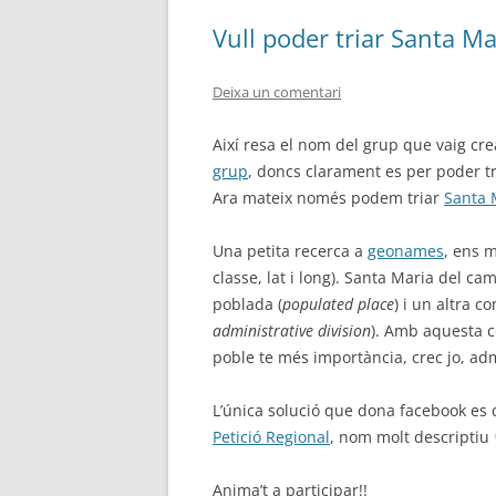
Vull poder triar Santa Mar
Deixa un comentari
Així resa el nom del grup que vaig cr
grup
, doncs clarament es per poder tr
Ara mateix només podem triar
Santa 
Una petita recerca a
geonames
, ens m
classe, lat i long). Santa Maria del ca
poblada (
populated place
) i un altra c
administrative division
). Amb aquesta c
poble te més importància, crec jo, adm
L’única solució que dona facebook es
Petició Regional
, nom molt descriptiu
Anima’t a participar!!