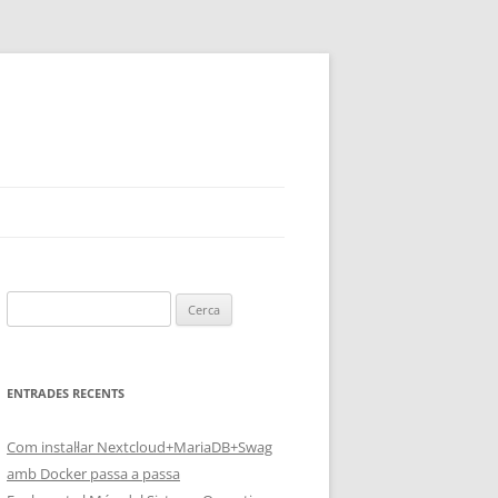
Cerca:
ENTRADES RECENTS
Com instal·lar Nextcloud+MariaDB+Swag
amb Docker passa a passa