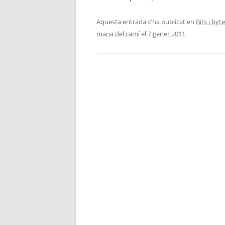
Aquesta entrada s'ha publicat en
Bits i byt
maria del camí
el
7 gener 2011
.