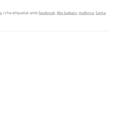
es
i s'ha etiquetat amb
facebook
,
illes balears
,
mallorca
,
Santa