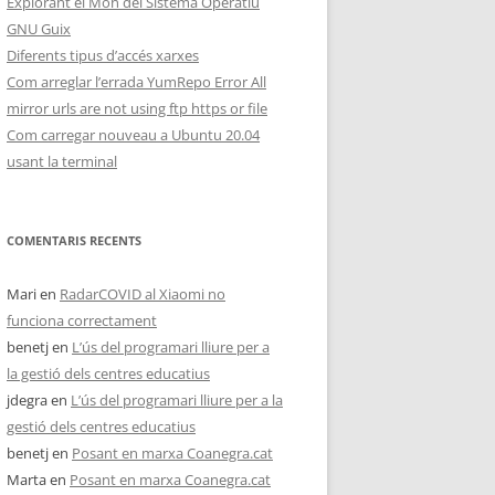
Explorant el Món del Sistema Operatiu
GNU Guix
Diferents tipus d’accés xarxes
Com arreglar l’errada YumRepo Error All
mirror urls are not using ftp https or file
Com carregar nouveau a Ubuntu 20.04
usant la terminal
COMENTARIS RECENTS
Mari
en
RadarCOVID al Xiaomi no
funciona correctament
benetj
en
L’ús del programari lliure per a
la gestió dels centres educatius
jdegra
en
L’ús del programari lliure per a la
gestió dels centres educatius
benetj
en
Posant en marxa Coanegra.cat
Marta
en
Posant en marxa Coanegra.cat