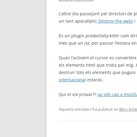
L’altre dia passejant pel directori d
un tant apocalíptic
Destroy the web!
i 
Es un plugin
productivity-killer
com diri
més que un joc per passar l’estona en
Quan l’activem el cursor es convertei
els elements html que troba pel mig. 
destruir tots els elements que pugui
internacional
estaràs.
Qui el vol provar??
au idò cap a mozilla
Aquesta entrada s'ha publicat en
Bits i byt