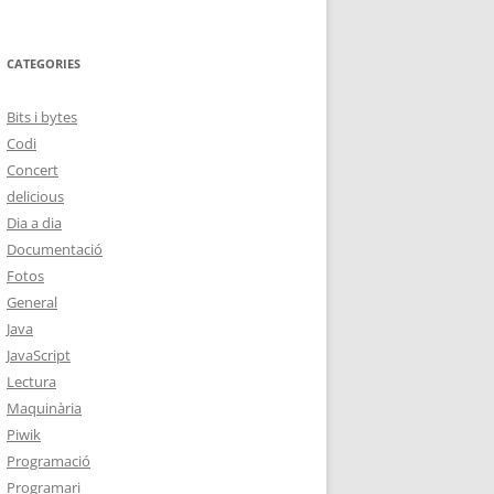
CATEGORIES
Bits i bytes
Codi
Concert
delicious
Dia a dia
Documentació
Fotos
General
Java
JavaScript
Lectura
Maquinària
Piwik
Programació
Programari