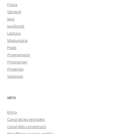
Fotos
General
Java
JavaScript
Lectura
Maquinària
Piwik
Programació
Programari
Projectes
Sistemes
META
Entra
Canal de les entrades
Canal dels comentaris
WordPress.org (en anglès)