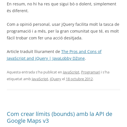
En resum, no hi ha res que sigui bò o dolent, simplement
és diferent.
Com a opinió personal, usar jQuery facilita molt la tasca de
programació i a més, per la gran comunitat que té, es molt
fàcil trobar com fer una acció desitjada.
Article traduït lliurament de
The Pros and Cons of
JavaScript and jQuery | JavaLobby DZone
.
Aquesta entrada s'ha publicat en
JavaScript
,
Programari
i s'ha
etiquetat amb
JavaScript
,
jQuery
el
18 octubre 2012
.
Com crear límits (bounds) amb la API de
Google Maps v3