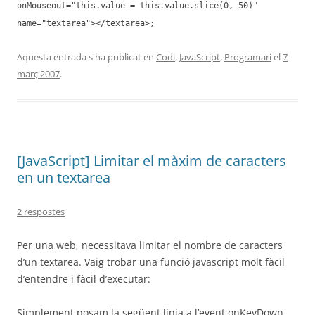
onMouseout="this.value = this.value.slice(0, 50)"
name="textarea"></textarea>;
Aquesta entrada s'ha publicat en
Codi
,
JavaScript
,
Programari
el
7
març 2007
.
[JavaScript] Limitar el màxim de caracters
en un textarea
2 respostes
Per una web, necessitava limitar el nombre de caracters
d’un textarea. Vaig trobar una funció javascript molt fàcil
d’entendre i fàcil d’executar:
Simplement posam la següent línia a l’event onKeyDown