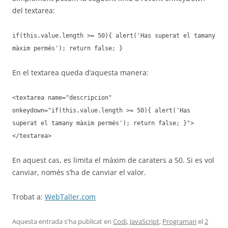
del textarea:
if(this.value.length >= 50){ alert('Has superat el tamany
màxim permés'); return false; }
En el textarea queda d’aquesta manera:
<textarea name="descripcion"
onkeydown="if(this.value.length >= 50){ alert('Has
superat el tamany màxim permés'); return false; }">
</textarea>
En aquest cas, es limita el màxim de caraters a 50. Si es vol
canviar, només s’ha de canviar el valor.
Trobat a:
WebTaller.com
Aquesta entrada s'ha publicat en
Codi
,
JavaScript
,
Programari
el
2