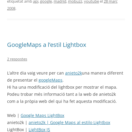
etiquetat amb
api
,
google
,
madrid
,
mobuzz
,
youtube
el
28 març
2008
.
GoogleMaps a l’estil Lightbox
2 respostes
L’altre dia vaig veure per can
anieto2k
una manera diferent
de presentar el
googleMaps
.
Hi ha una modificació del lightbox per mostrar el mapa.
Podeu trobar més informació tant a la web de anieto2k
com a la pròpia web del qui ha fet aquesta modificació.
Web |
Google Maps LightBox
anieto2k |
anieto2k | Google Maps al estilo Lightbox
LightBox |
LightBox JS