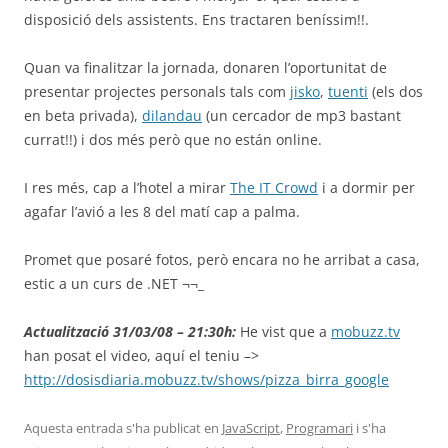
disposició dels assistents. Ens tractaren beníssim!!.
Quan va finalitzar la jornada, donaren l’oportunitat de
presentar projectes personals tals com
jisko
,
tuenti
(els dos
en beta privada),
dilandau
(un cercador de mp3 bastant
currat!!) i dos més però que no están online.
I res més, cap a l’hotel a mirar
The IT Crowd
i a dormir per
agafar l’avió a les 8 del matí cap a palma.
Promet que posaré fotos, però encara no he arribat a casa,
estic a un curs de .NET ¬¬_
Actualització 31/03/08 – 21:30h:
He vist que a
mobuzz.tv
han posat el video, aquí el teniu –>
http://dosisdiaria.mobuzz.tv/shows/pizza_birra_google
Aquesta entrada s'ha publicat en
JavaScript
,
Programari
i s'ha