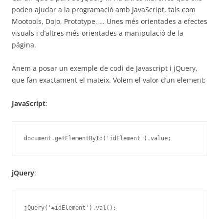
poden ajudar a la programació amb JavaScript, tals com
Mootools, Dojo, Prototype, … Unes més orientades a efectes
visuals i d’altres més orientades a manipulació de la
página.
Anem a posar un exemple de codi de Javascript i jQuery,
que fan exactament el mateix. Volem el valor d’un element:
JavaScript
:
document.getElementById('idElement').value;
jQuery
:
jQuery('#idElement').val();