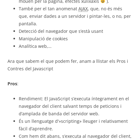
mouen per la pàgina, efectes xulixaxis
).
També per el tan anomenat
AJAX
, que, no és més
que, enviar dades a un servidor i pintar-les, o no, per
pantalla.
Detecció del navegador que s’està usant
Manipulació de cookies
Analítica web,…
Ara que sabem el que podem fer, anam a llistar els Pros i
Contres del Javascript
Pros
:
Rendiment: El JavaScript s’executa íntegrament en el
navegador del client salvant temps de peticions i
d’amplada de banda del servidor web.
És un llenguatge d'»scripting» lleuger i relativament
fàcil d’aprendre.
Com hem dit abans, s’executa al navegador del client,