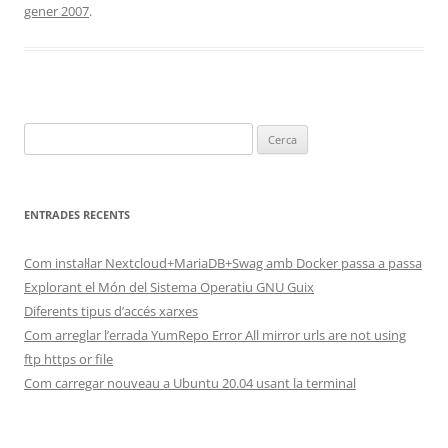
gener 2007
.
Cerca:
ENTRADES RECENTS
Com instal·lar Nextcloud+MariaDB+Swag amb Docker passa a passa
Explorant el Món del Sistema Operatiu GNU Guix
Diferents tipus d’accés xarxes
Com arreglar l’errada YumRepo Error All mirror urls are not using
ftp https or file
Com carregar nouveau a Ubuntu 20.04 usant la terminal