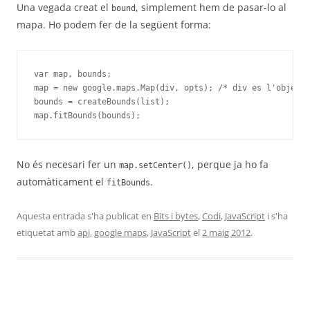
Una vegada creat el
, simplement hem de pasar-lo al
bound
mapa. Ho podem fer de la següent forma:
var map, bounds;

map = new google.maps.Map(div, opts); /* div es l'objecte
bounds = createBounds(list);

map.fitBounds(bounds);
No és necesari fer un
, perque ja ho fa
map.setCenter()
automàticament el
.
fitBounds
Aquesta entrada s'ha publicat en
Bits i bytes
,
Codi
,
JavaScript
i s'ha
etiquetat amb
api
,
google maps
,
JavaScript
el
2 maig 2012
.