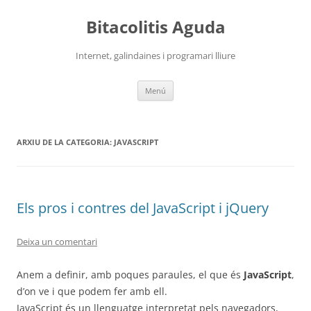
Vés
al
Bitacolitis Aguda
contingut
Internet, galindaines i programari lliure
Menú
ARXIU DE LA CATEGORIA:
JAVASCRIPT
Els pros i contres del JavaScript i jQuery
Deixa un comentari
Anem a definir, amb poques paraules, el que és
JavaScript
,
d’on ve i que podem fer amb ell.
JavaScript és un llenguatge interpretat pels navegadors,