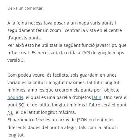
Deixa un comentari
A la feina necessitava posar a un mapa varis punts i
seguidament fer un zoom i centrar la vista en el centre
d’aquests punts.
Per això esto he utilitzat la següent funció javascript, que
m’he creat. Es necessaria la crida a l’API de google maps
versió 3.
Com podeu veure, és facileta, sols guardam en unes
variables la latitut i longitut màximes, latitut i longitut
mínimes, amb les que crearem els punts per l’objecte
bounds
, el qual es una parella d’objetos
latln
. Uno serà el
punt
SO
, el de latitut longitut mínims i l’altre serà el punt
NE
, el de latitut longitut màxima.
El paràmetre
és un array de JSON on tenim les
list
diferents dades del punt a afegir, tals com la latidut i
longitut.