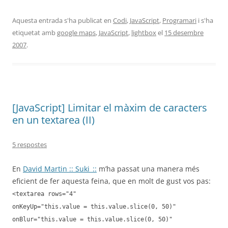
Aquesta entrada s'ha publicat en
Codi
,
JavaScript
,
Programari
i s'ha
etiquetat amb
google maps
,
JavaScript
,
lightbox
el
15 desembre
2007
.
[JavaScript] Limitar el màxim de caracters
en un textarea (II)
5 respostes
En
David Martin :: Suki_::
m’ha passat una manera més
eficient de fer aquesta feina, que en molt de gust vos pas:
<textarea rows="4"
onKeyUp="this.value = this.value.slice(0, 50)"
onBlur="this.value = this.value.slice(0, 50)"