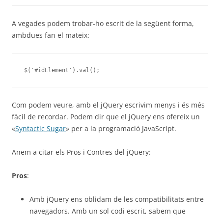
A vegades podem trobar-ho escrit de la següent forma,
ambdues fan el mateix:
$('#idElement').val();
Com podem veure, amb el jQuery escrivim menys i és més
fàcil de recordar. Podem dir que el jQuery ens ofereix un
«
Syntactic Sugar
» per a la programació JavaScript.
Anem a citar els Pros i Contres del jQuery:
Pros
:
Amb jQuery ens oblidam de les compatibilitats entre
navegadors. Amb un sol codi escrit, sabem que