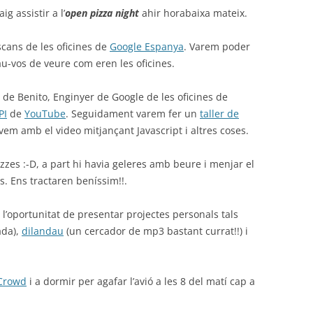
g assistir a l’
open pizza night
ahir horabaixa mateix.
scans de les oficines de
Google Espanya
. Varem poder
au-vos de veure com eren les oficines.
 de Benito, Enginyer de Google de les oficines de
PI
de
YouTube
. Seguidament varem fer un
taller de
em amb el video mitjançant Javascript i altres coses.
zzes :-D, a part hi havia geleres amb beure i menjar el
s. Ens tractaren beníssim!!.
 l’oportunitat de presentar projectes personals tals
ada),
dilandau
(un cercador de mp3 bastant currat!!) i
 Crowd
i a dormir per agafar l’avió a les 8 del matí cap a