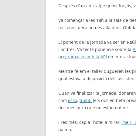
Després d’un aterratge quasi forçós, vai
Va començar a les 18h a la sala de de
fer fotos, però només allà dins. Oblid
El ponent de la jornada va ser en Raúl
Londres. Va fer la ponencia sobre la
A
programació amb la API
on interactuav
Mentre feiem el taller dugueren les pi
qual estava a disposició dels assistent
Quan va finalitzar la jornada, donaren
com
jisko
,
tuenti
(els dos en beta priv
dos més però que no están online.
I res més, cap a l’hotel a mirar
The IT
palma.