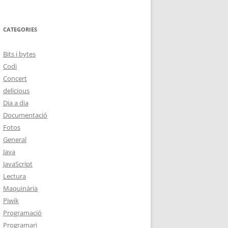
CATEGORIES
Bits i bytes
Codi
Concert
delicious
Dia a dia
Documentació
Fotos
General
Java
JavaScript
Lectura
Maquinària
Piwik
Programació
Programari