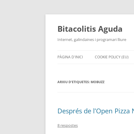
Vés
al
contingut
Bitacolitis Aguda
Internet, galindaines i programari lliure
PÀGINA D'INICI
COOKIE POLICY (EU)
ARXIU D'ETIQUETES:
MOBUZZ
Després de l’Open Pizza 
8 respostes