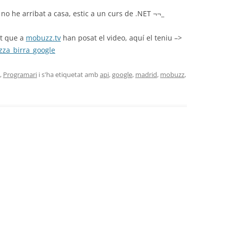
no he arribat a casa, estic a un curs de .NET ¬¬_
t que a
mobuzz.tv
han posat el video, aquí el teniu –>
zza_birra_google
,
Programari
i s'ha etiquetat amb
api
,
google
,
madrid
,
mobuzz
,