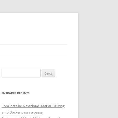
Cerca:
ENTRADES RECENTS
Com instal·lar Nextcloud+MariaDB+Swag
amb Docker passa a passa