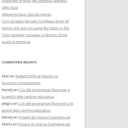
Explorant el Món del Sistema Operatiu
GNU Guix
Diferents tipus d’accés xarxes
Com arreglar l’errada YumRepo Error All
mirror urls are not using ftp https or file
Com carregar nouveau a Ubuntu 20.04
usant la terminal
COMENTARIS RECENTS
Mari
en
RadarCOVID al Xiaomi no
funciona correctament
benetj
en
L’ús del programari lliure per a
la gestió dels centres educatius
jdegra
en
L’ús del programari lliure per a la
gestió dels centres educatius
benetj
en
Posant en marxa Coanegra.cat
Marta
en
Posant en marxa Coanegra.cat