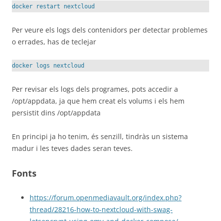
docker restart nextcloud
Per veure els logs dels contenidors per detectar problemes
o errades, has de teclejar
docker logs nextcloud
Per revisar els logs dels programes, pots accedir a
/opt/appdata, ja que hem creat els volums i els hem
persistit dins /opt/appdata
En principi ja ho tenim, és senzill, tindràs un sistema
madur i les teves dades seran teves.
Fonts
https://forum.openmediavault.org/index.php?
thread/28216-how-to-nextcloud-with-swag-