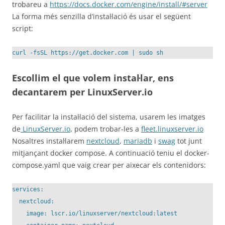
trobareu a
https://docs.docker.com/engine/install/#server
La forma més senzilla d’instal·lació és usar el següent
script:
curl -fsSL https://get.docker.com | sudo sh
Escollim el que volem instal·lar, ens
decantarem per LinuxServer.io
Per facilitar la instal·lació del sistema, usarem les imatges
de
LinuxServer.io
, podem trobar-les a
fleet.linuxserver.io
Nosaltres instal·larem
nextcloud
,
mariadb
i
swag
tot junt
mitjançant docker compose. A continuació teniu el docker-
compose.yaml que vaig crear per aixecar els contenidors:
services:

  nextcloud:

    image: lscr.io/linuxserver/nextcloud:latest
