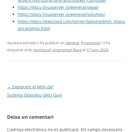
letsencrypt-using-omv-and-docker-compose/
https://docs.linuxserver.io/general/swag/
https://docs.linuxserver.io/general/volumes/
https://docs.nextcloud.com/server/latest/admin_manu
al/contents.html
Aquesta entrada s'ha publicat en
General
,
Programari
i s'ha
etiquetat amb
nextcloud
,
programari lliure
el
17 juny 2024
.
Navegació
←
Explorant el Món del
per
Sistema Operatiu GNU Guix
les
entrades
Deixa un comentari
L'adreça electrònica no es publicarà.
Els camps necessaris