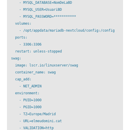
      - MYSQL_DATABASE=NomDeLaBD

      - MYSQL_USER=UsuariBD

      - MYSQL_PASSWORD=***********

    volumes:

      - /opt/appdata/mariadb-nextcloud/config:/config

    ports:

      - 3306:3306

    restart: unless-stopped

  swag:

    image: lscr.io/linuxserver/swag

    container_name: swag

    cap_add:

      - NET_ADMIN

    environment:

      - PUID=1000

      - PGID=1000

      - TZ=Europe/Madrid

      - URL=elmeudomini.cat

      - VALIDATION=http
