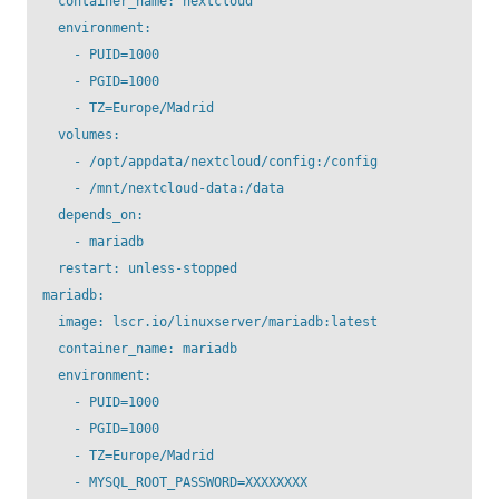
    container_name: nextcloud

    environment:

      - PUID=1000

      - PGID=1000

      - TZ=Europe/Madrid

    volumes:

      - /opt/appdata/nextcloud/config:/config

      - /mnt/nextcloud-data:/data

    depends_on:

      - mariadb

    restart: unless-stopped

  mariadb:

    image: lscr.io/linuxserver/mariadb:latest

    container_name: mariadb

    environment:

      - PUID=1000

      - PGID=1000

      - TZ=Europe/Madrid

      - MYSQL_ROOT_PASSWORD=XXXXXXXX
