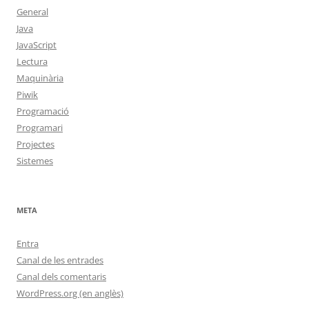
General
Java
JavaScript
Lectura
Maquinària
Piwik
Programació
Programari
Projectes
Sistemes
META
Entra
Canal de les entrades
Canal dels comentaris
WordPress.org (en anglès)