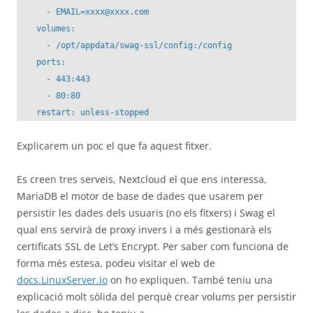
      - EMAIL=xxxx@xxxx.com

    volumes:

      - /opt/appdata/swag-ssl/config:/config

    ports:

      - 443:443

      - 80:80

Explicarem un poc el que fa aquest fitxer.
Es creen tres serveis, Nextcloud el que ens interessa,
MariaDB el motor de base de dades que usarem per
persistir les dades dels usuaris (no els fitxers) i Swag el
qual ens servirà de proxy invers i a més gestionarà els
certificats SSL de Let’s Encrypt. Per saber com funciona de
forma més estesa, podeu visitar el web de
docs.LinuxServer.io
on ho expliquen. També teniu una
explicació molt sòlida del perquè crear volums per persistir