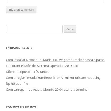
Cerca:
ENTRADES RECENTS
Com instal·lar Nextcloud+MariaDB+Swag amb Docker passa a passa
Explorant el Món del Sistema Operatiu GNU Guix
Diferents tipus d’accés xarxes
Com arreglar l’errada YumRepo Error All mirror urls are not using
ftp https or file
Com carregar nouveau a Ubuntu 20.04 usant la terminal
COMENTARIS RECENTS