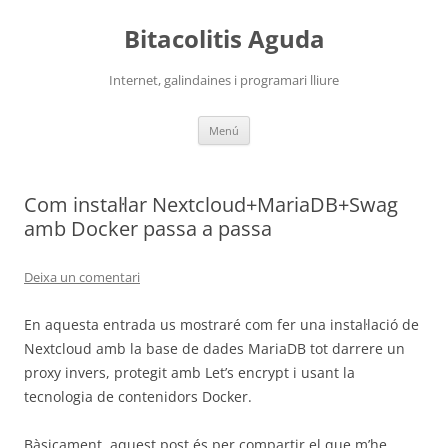
Vés
al
Bitacolitis Aguda
contingut
Internet, galindaines i programari lliure
Menú
Com instal·lar Nextcloud+MariaDB+Swag
amb Docker passa a passa
Deixa un comentari
En aquesta entrada us mostraré com fer una instal·lació de
Nextcloud amb la base de dades MariaDB tot darrere un
proxy invers, protegit amb Let’s encrypt i usant la
tecnologia de contenidors Docker.
Bàsicament, aquest post és per compartir el que m’he