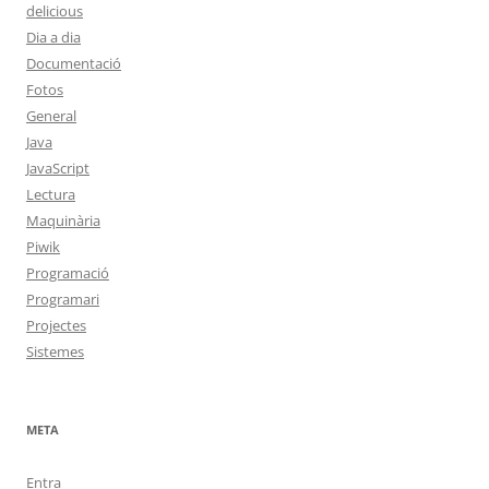
delicious
Dia a dia
Documentació
Fotos
General
Java
JavaScript
Lectura
Maquinària
Piwik
Programació
Programari
Projectes
Sistemes
META
Entra