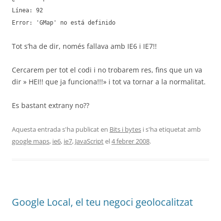
Línea: 92
Error: 'GMap' no está definido
Tot s’ha de dir, només fallava amb IE6 i IE7!!
Cercarem per tot el codi i no trobarem res, fins que un va
dir » HEI!! que ja funciona!!!» i tot va tornar a la normalitat.
Es bastant extrany no??
Aquesta entrada s'ha publicat en
Bits i bytes
i s'ha etiquetat amb
google maps
,
ie6
,
ie7
,
JavaScript
el
4 febrer 2008
.
Google Local, el teu negoci geolocalitzat