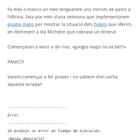
Fa més o manco un mes tenguerem uns minuts de pànic a
l’oficina. Feia poc més d’una setmana que implementarem
google maps
per mostrar la situació dels
hotels
que oferim,
en detriment a Via Michelin que cobrava un dineral.
Començaren a venir a dir-nos: «google maps no va be!!!»
PANIC!!!
Varem començar a fer proves i no sabiem d’on sortia
aquesta errada!!
---------------------------
Error
---------------------------
Se produjo un error en tiempo de ejecución.
¿Desea depurarlo?