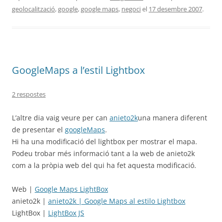
geolocalització
,
google
,
google maps
,
negoci
el
17 desembre 2007
.
GoogleMaps a l’estil Lightbox
2 respostes
L’altre dia vaig veure per can
anieto2k
una manera diferent
de presentar el
googleMaps
.
Hi ha una modificació del lightbox per mostrar el mapa.
Podeu trobar més informació tant a la web de anieto2k
com a la pròpia web del qui ha fet aquesta modificació.
Web |
Google Maps LightBox
anieto2k |
anieto2k | Google Maps al estilo Lightbox
LightBox |
LightBox JS