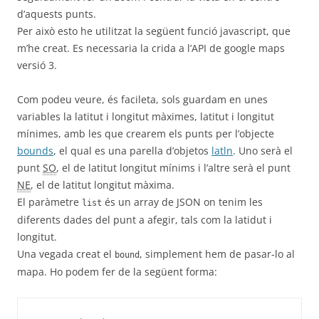
d’aquests punts.
Per això esto he utilitzat la següent funció javascript, que
m’he creat. Es necessaria la crida a l’API de google maps
versió 3.
Com podeu veure, és facileta, sols guardam en unes
variables la latitut i longitut màximes, latitut i longitut
mínimes, amb les que crearem els punts per l’objecte
bounds
, el qual es una parella d’objetos
latln
. Uno serà el
punt
SO
, el de latitut longitut mínims i l’altre serà el punt
NE
, el de latitut longitut màxima.
El paràmetre
és un array de JSON on tenim les
list
diferents dades del punt a afegir, tals com la latidut i
longitut.
Una vegada creat el
, simplement hem de pasar-lo al
bound
mapa. Ho podem fer de la següent forma: