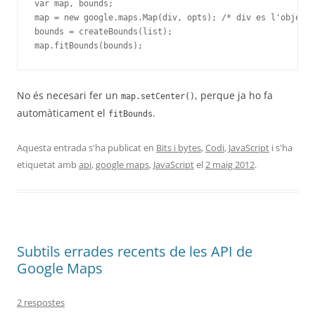
var map, bounds;

map = new google.maps.Map(div, opts); /* div es l'objecte
bounds = createBounds(list);

map.fitBounds(bounds);
No és necesari fer un
, perque ja ho fa
map.setCenter()
automàticament el
.
fitBounds
Aquesta entrada s'ha publicat en
Bits i bytes
,
Codi
,
JavaScript
i s'ha
etiquetat amb
api
,
google maps
,
JavaScript
el
2 maig 2012
.
Subtils errades recents de les API de
Google Maps
2 respostes