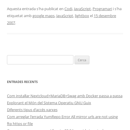
Aquesta entrada s'ha publicat en
Codi
,
JavaScript
,
Programari
i s'ha
etiquetat amb
google maps
,
JavaScript
,
lightbox
el
15 desembre
2007
.
Cerca:
ENTRADES RECENTS
Com instal·lar Nextcloud+MariaDB+Swag amb Docker passa a passa
Explorant el Món del Sistema Operatiu GNU Guix
Diferents tipus d’accés xarxes
Com arreglar l’errada YumRepo Error All mirror urls are not using
ftp https or file