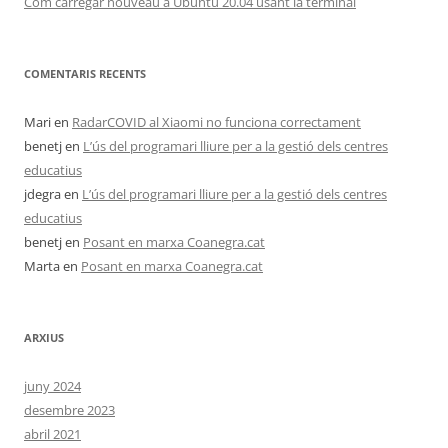
Com carregar nouveau a Ubuntu 20.04 usant la terminal
COMENTARIS RECENTS
Mari
en
RadarCOVID al Xiaomi no funciona correctament
benetj
en
L’ús del programari lliure per a la gestió dels centres
educatius
jdegra
en
L’ús del programari lliure per a la gestió dels centres
educatius
benetj
en
Posant en marxa Coanegra.cat
Marta
en
Posant en marxa Coanegra.cat
ARXIUS
juny 2024
desembre 2023
abril 2021