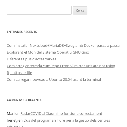
Cerca:
ENTRADES RECENTS
Com instal·lar Nextcloud+MariaDB+Swag amb Docker passa a passa
Explorant el Món del Sistema Operatiu GNU Guix
Diferents tipus d’accés xarxes
Com arreglar l’errada YumRepo Error All mirror urls are not using
ftp https or file
Com carregar nouveau a Ubuntu 20.04 usant la terminal
COMENTARIS RECENTS
Mari
en
RadarCOVID al Xiaomi no funciona correctament
benetj
en
L’ús del programari lliure per a la gestió dels centres