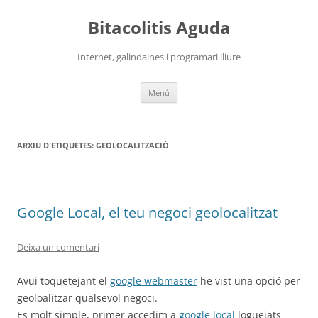
Vés
al
Bitacolitis Aguda
contingut
Internet, galindaines i programari lliure
Menú
ARXIU D'ETIQUETES:
GEOLOCALITZACIÓ
Google Local, el teu negoci geolocalitzat
Deixa un comentari
Avui toquetejant el
google webmaster
he vist una opció per
geoloalitzar qualsevol negoci.
Es molt simple, primer accedim a
google local
loguejats