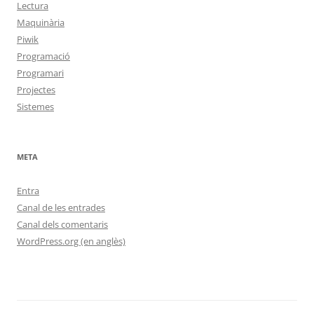
Lectura
Maquinària
Piwik
Programació
Programari
Projectes
Sistemes
META
Entra
Canal de les entrades
Canal dels comentaris
WordPress.org (en anglès)