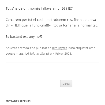
Tot s’ha de dir, només fallava amb IE6 i IE7!!
Cercarem per tot el codi i no trobarem res, fins que un va
dir » HEI!! que ja funciona!!!» i tot va tornar a la normalitat.
Es bastant extrany no??
Aquesta entrada s'ha publicat en
Bits i bytes
i s'ha etiquetat amb
google maps
,
ie6
,
ie7
,
JavaScript
el
4 febrer 2008
.
Cerca:
ENTRADES RECENTS