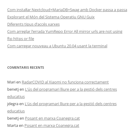
Com instal·lar Nextcloud+MariaDB+Swag amb Docker passa a passa
Explorant el Món del Sistema Operatiu GNU Guix
Diferents tipus d’accés xarxes
Com arreglar l’errada YumRepo Error All mirror urls are not using
ftp https or file
Com carregar nouveau a Ubuntu 20.04 usant la terminal
COMENTARIS RECENTS
Mari
en
RadarCOVID al Xiaomi no funciona correctament
benetj
en
L’ús del programari lliure per a la gestió dels centres
educatius
jdegra
en
L’ús del programari lliure per a la gestió dels centres
educatius
benetj
en
Posant en marxa Coanegra.cat
Marta
en
Posant en marxa Coanegra.cat