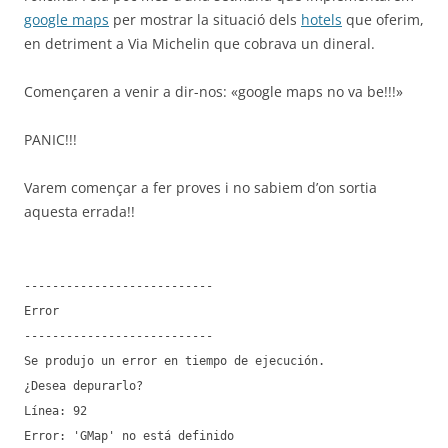
google maps
per mostrar la situació dels
hotels
que oferim,
en detriment a Via Michelin que cobrava un dineral.
Començaren a venir a dir-nos: «google maps no va be!!!»
PANIC!!!
Varem començar a fer proves i no sabiem d’on sortia
aquesta errada!!
---------------------------
Error
---------------------------
Se produjo un error en tiempo de ejecución.
¿Desea depurarlo?
Línea: 92
Error: 'GMap' no está definido