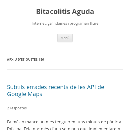
Vés
al
Bitacolitis Aguda
contingut
Internet, galindaines i programari lliure
Menú
ARXIU D'ETIQUETES:
IE6
Subtils errades recents de les API de
Google Maps
2 respostes
Fa més o manco un mes tenguerem uns minuts de pànic a
l’oficina. Feia poc més d’una setmana que implementarem