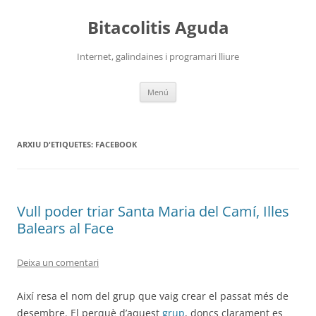
Vés
al
Bitacolitis Aguda
contingut
Internet, galindaines i programari lliure
Menú
ARXIU D'ETIQUETES:
FACEBOOK
Vull poder triar Santa Maria del Camí, Illes
Balears al Face
Deixa un comentari
Així resa el nom del grup que vaig crear el passat més de
desembre. El perquè d’aquest
grup
, doncs clarament es