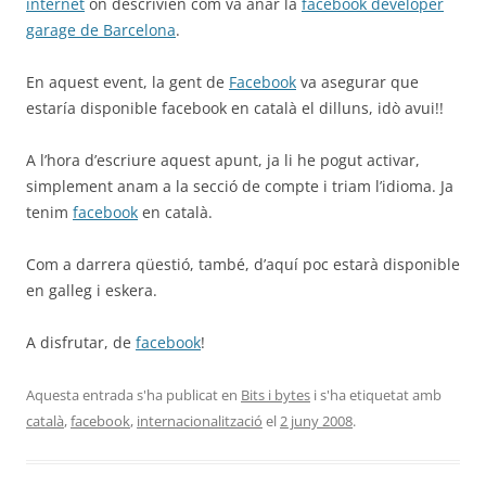
internet
on descrivien com va anar la
facebook developer
garage de Barcelona
.
En aquest event, la gent de
Facebook
va asegurar que
estaría disponible facebook en català el dilluns, idò avui!!
A l’hora d’escriure aquest apunt, ja li he pogut activar,
simplement anam a la secció de compte i triam l’idioma. Ja
tenim
facebook
en català.
Com a darrera qüestió, també, d’aquí poc estarà disponible
en galleg i eskera.
A disfrutar, de
facebook
!
Aquesta entrada s'ha publicat en
Bits i bytes
i s'ha etiquetat amb
català
,
facebook
,
internacionalització
el
2 juny 2008
.