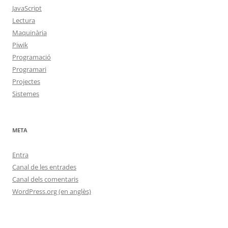
JavaScript
Lectura
Maquinària
Piwik
Programació
Programari
Projectes
Sistemes
META
Entra
Canal de les entrades
Canal dels comentaris
WordPress.org (en anglès)