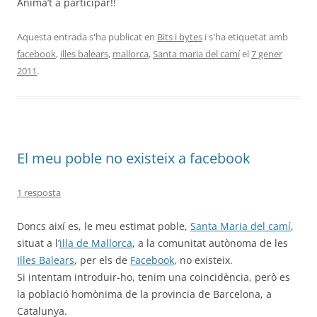
Anima’t a participar!!
Aquesta entrada s'ha publicat en
Bits i bytes
i s'ha etiquetat amb
facebook
,
illes balears
,
mallorca
,
Santa maria del camí
el
7 gener
2011
.
El meu poble no existeix a facebook
1 resposta
Doncs així es, le meu estimat poble,
Santa Maria del camí
,
situat a l’
illa de Mallorca
, a la comunitat autònoma de les
Illes Balears
, per els de
Facebook
, no existeix.
Si intentam introduir-ho, tenim una coincidència, però es
la població homònima de la provincia de Barcelona, a
Catalunya.