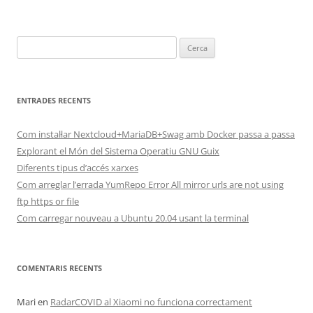
Cerca:
ENTRADES RECENTS
Com instal·lar Nextcloud+MariaDB+Swag amb Docker passa a passa
Explorant el Món del Sistema Operatiu GNU Guix
Diferents tipus d’accés xarxes
Com arreglar l’errada YumRepo Error All mirror urls are not using
ftp https or file
Com carregar nouveau a Ubuntu 20.04 usant la terminal
COMENTARIS RECENTS
Mari
en
RadarCOVID al Xiaomi no funciona correctament