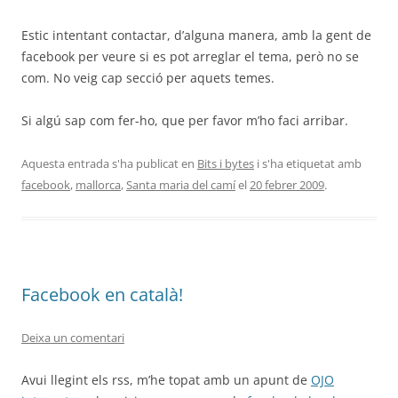
Estic intentant contactar, d’alguna manera, amb la gent de
facebook per veure si es pot arreglar el tema, però no se
com. No veig cap secció per aquets temes.
Si algú sap com fer-ho, que per favor m’ho faci arribar.
Aquesta entrada s'ha publicat en
Bits i bytes
i s'ha etiquetat amb
facebook
,
mallorca
,
Santa maria del camí
el
20 febrer 2009
.
Facebook en català!
Deixa un comentari
Avui llegint els rss, m’he topat amb un apunt de
OJO