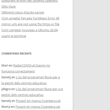
Explorant el Món del Sistema Operatiu
GNU Guix
Diferents tipus d’accés xarxes
Com arreglar l’errada YumRepo Error All
mirror urls are not using ftp https or file
Com carregar nouveau a Ubuntu 20.04
usant la terminal
COMENTARIS RECENTS
Mari
en
RadarCOVID al Xiaomi no
funciona correctament
benetj
en
L’ús del programari lliure per a
la gestió dels centres educatius
jdegra
en
L’ús del programari lliure per a la
gestió dels centres educatius
benetj
en
Posant en marxa Coanegra.cat
Marta
en
Posant en marxa Coanegra.cat