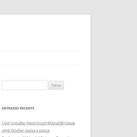
Cerca:
ENTRADES RECENTS
Com instal·lar Nextcloud+MariaDB+Swag
amb Docker passa a passa