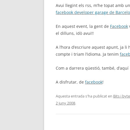
Avui llegint els rss, m’he topat amb 
facebook developer garage de Barcel
En aquest event, la gent de
Facebook
v
el dilluns, idò avui!!
A l’hora d’escriure aquest apunt, ja l
compte i triam l’idioma. Ja tenim
face
Com a darrera qüestió, també, d’aquí p
A disfrutar, de
facebook
!
Aquesta entrada s'ha publicat en
Bits i byt
2 juny 2008
.