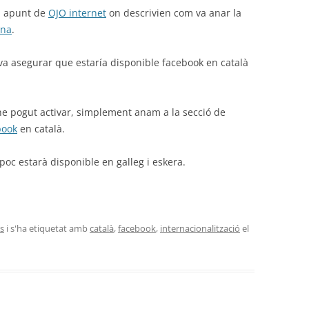
un apunt de
OJO internet
on descrivien com va anar la
ona
.
a asegurar que estaría disponible facebook en català
i he pogut activar, simplement anam a la secció de
book
en català.
oc estarà disponible en galleg i eskera.
es
i s'ha etiquetat amb
català
,
facebook
,
internacionalització
el