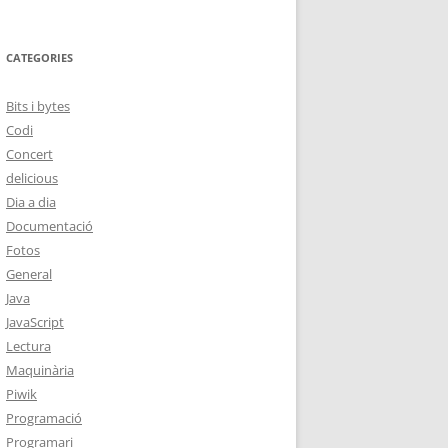
CATEGORIES
Bits i bytes
Codi
Concert
delicious
Dia a dia
Documentació
Fotos
General
Java
JavaScript
Lectura
Maquinària
Piwik
Programació
Programari