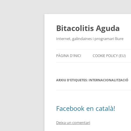
Vés
al
contingut
Bitacolitis Aguda
Internet, galindaines i programari lliure
PÀGINA D'INICI
COOKIE POLICY (EU)
ARXIU D'ETIQUETES:
INTERNACIONALITZACIÓ
Facebook en català!
Deixa un comentari