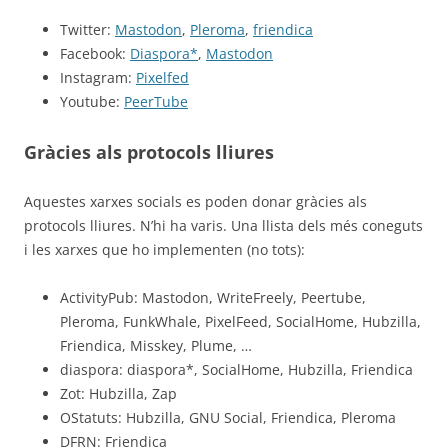
Twitter:
Mastodon
,
Pleroma
,
friendica
Facebook:
Diaspora*
,
Mastodon
Instagram:
Pixelfed
Youtube:
PeerTube
Gràcies als protocols lliures
Aquestes xarxes socials es poden donar gràcies als
protocols lliures. N’hi ha varis. Una llista dels més coneguts
i les xarxes que ho implementen (no tots):
ActivityPub: Mastodon, WriteFreely, Peertube,
Pleroma, FunkWhale, PixelFeed, SocialHome, Hubzilla,
Friendica, Misskey, Plume, …
diaspora: diaspora*, SocialHome, Hubzilla, Friendica
Zot: Hubzilla, Zap
OStatuts: Hubzilla, GNU Social, Friendica, Pleroma
DFRN: Friendica