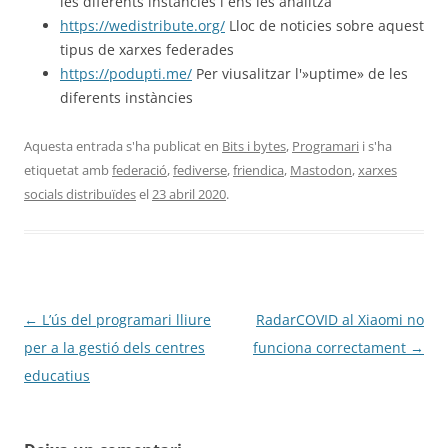
les diferents instàncies i ens les analitza
https://wedistribute.org/
Lloc de noticies sobre aquest
tipus de xarxes federades
https://podupti.me/
Per viusalitzar l'»uptime» de les
diferents instàncies
Aquesta entrada s'ha publicat en
Bits i bytes
,
Programari
i s'ha
etiquetat amb
federació
,
fediverse
,
friendica
,
Mastodon
,
xarxes
socials distribuïdes
el
23 abril 2020
.
Navegació
←
L’ús del programari lliure
RadarCOVID al Xiaomi no
per
per a la gestió dels centres
funciona correctament
→
les
educatius
entrades