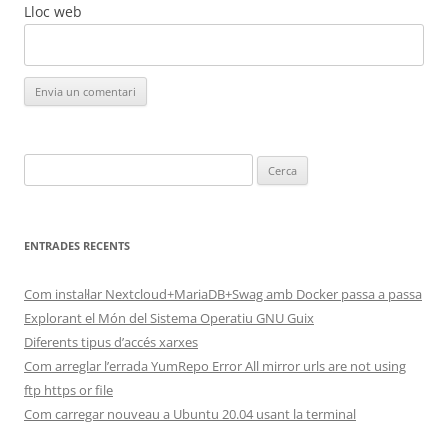
Lloc web
Cerca:
ENTRADES RECENTS
Com instal·lar Nextcloud+MariaDB+Swag amb Docker passa a passa
Explorant el Món del Sistema Operatiu GNU Guix
Diferents tipus d’accés xarxes
Com arreglar l’errada YumRepo Error All mirror urls are not using
ftp https or file
Com carregar nouveau a Ubuntu 20.04 usant la terminal