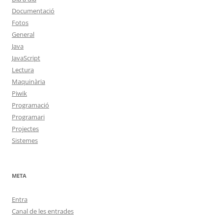
Documentació
Fotos
General
Java
JavaScript
Lectura
Maquinària
Piwik
Programació
Programari
Projectes
Sistemes
META
Entra
Canal de les entrades