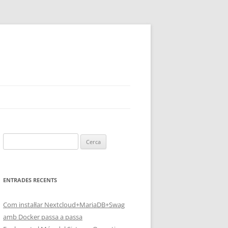
Cerca:
ENTRADES RECENTS
Com instal·lar Nextcloud+MariaDB+Swag
amb Docker passa a passa