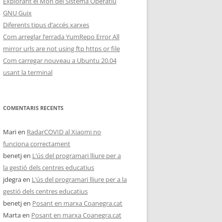
Explorant el Món del Sistema Operatiu
GNU Guix
Diferents tipus d’accés xarxes
Com arreglar l’errada YumRepo Error All
mirror urls are not using ftp https or file
Com carregar nouveau a Ubuntu 20.04
usant la terminal
COMENTARIS RECENTS
Mari
en
RadarCOVID al Xiaomi no
funciona correctament
benetj
en
L’ús del programari lliure per a
la gestió dels centres educatius
jdegra
en
L’ús del programari lliure per a la
gestió dels centres educatius
benetj
en
Posant en marxa Coanegra.cat
Marta
en
Posant en marxa Coanegra.cat