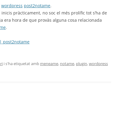
e
wordpress
post2notame
.
inicis pràcticament, no soc el més prolífic tot s’ha de
 Ja era hora de que provàs alguna cosa relacionada
ame
.
 | post2notame
ri
i s'ha etiquetat amb
meneame
,
notame
,
plugin
,
wordpress