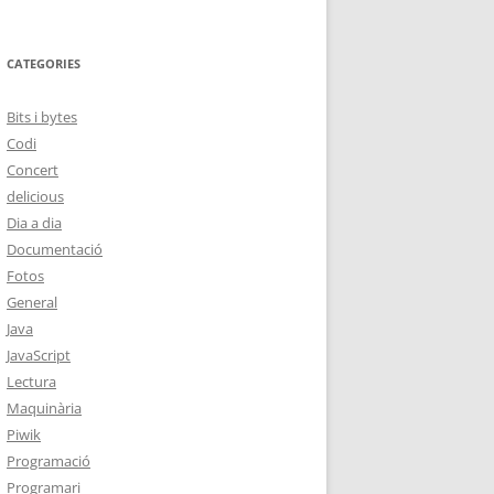
CATEGORIES
Bits i bytes
Codi
Concert
delicious
Dia a dia
Documentació
Fotos
General
Java
JavaScript
Lectura
Maquinària
Piwik
Programació
Programari