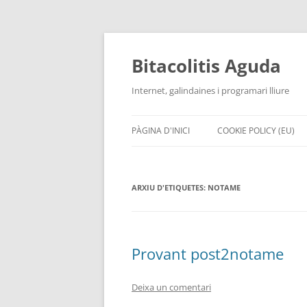
Vés
al
contingut
Bitacolitis Aguda
Internet, galindaines i programari lliure
PÀGINA D'INICI
COOKIE POLICY (EU)
ARXIU D'ETIQUETES:
NOTAME
Provant post2notame
Deixa un comentari