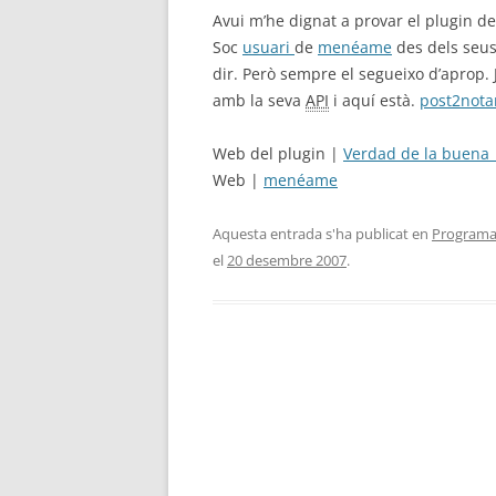
Avui m’he dignat a provar el plugin d
Soc
usuari
de
menéame
des dels seus 
dir. Però sempre el segueixo d’aprop.
amb la seva
API
i aquí està.
post2not
Web del plugin |
Verdad de la buena
Web |
menéame
Aquesta entrada s'ha publicat en
Programa
el
20 desembre 2007
.