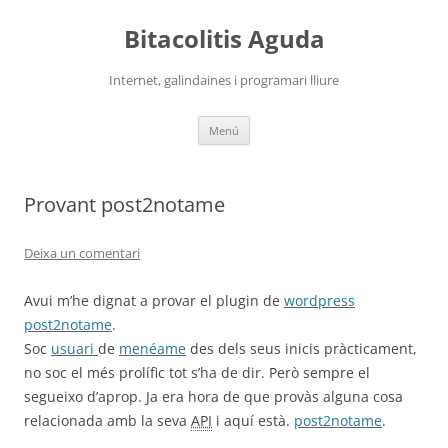
Vés
al
Bitacolitis Aguda
contingut
Internet, galindaines i programari lliure
Menú
Provant post2notame
Deixa un comentari
Avui m’he dignat a provar el plugin de
wordpress
post2notame
.
Soc
usuari
de
menéame
des dels seus inicis pràcticament,
no soc el més prolífic tot s’ha de dir. Però sempre el
segueixo d’aprop. Ja era hora de que provàs alguna cosa
relacionada amb la seva
API
i aquí està.
post2notame
.