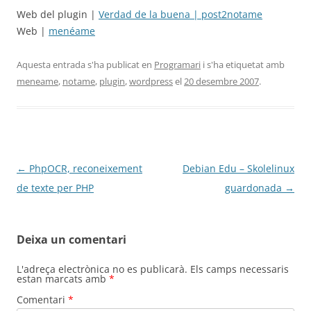
Web del plugin |
Verdad de la buena | post2notame
Web |
menéame
Aquesta entrada s'ha publicat en
Programari
i s'ha etiquetat amb
meneame
,
notame
,
plugin
,
wordpress
el
20 desembre 2007
.
Navegació
←
PhpOCR, reconeixement
Debian Edu – Skolelinux
per
de texte per PHP
guardonada
→
les
entrades
Deixa un comentari
L'adreça electrònica no es publicarà.
Els camps necessaris
estan marcats amb
*
Comentari
*