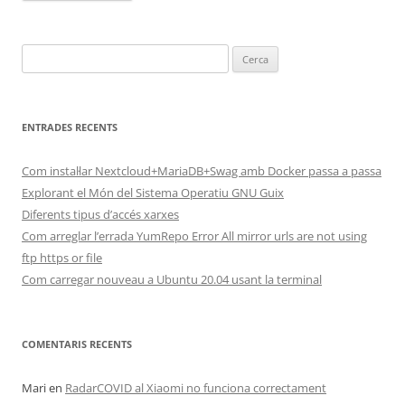
Cerca:
ENTRADES RECENTS
Com instal·lar Nextcloud+MariaDB+Swag amb Docker passa a passa
Explorant el Món del Sistema Operatiu GNU Guix
Diferents tipus d’accés xarxes
Com arreglar l’errada YumRepo Error All mirror urls are not using
ftp https or file
Com carregar nouveau a Ubuntu 20.04 usant la terminal
COMENTARIS RECENTS
Mari
en
RadarCOVID al Xiaomi no funciona correctament