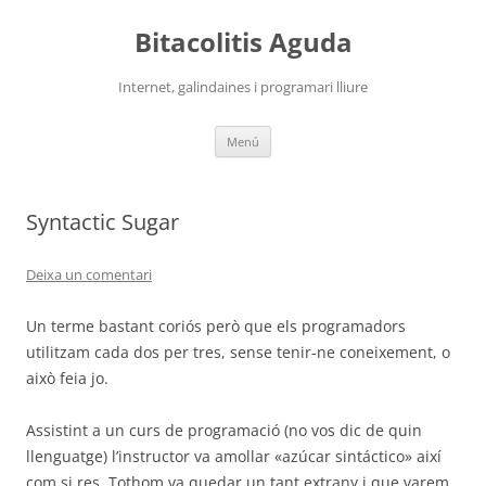
Vés
al
Bitacolitis Aguda
contingut
Internet, galindaines i programari lliure
Menú
Syntactic Sugar
Deixa un comentari
Un terme bastant coriós però que els programadors
utilitzam cada dos per tres, sense tenir-ne coneixement, o
això feia jo.
Assistint a un curs de programació (no vos dic de quin
llenguatge) l’instructor va amollar «azúcar sintáctico» així
com si res. Tothom va quedar un tant extrany i que varem