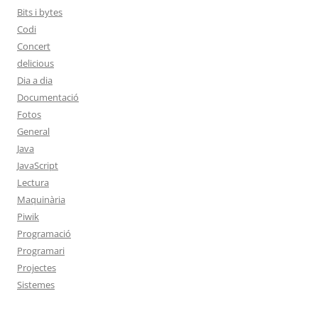
Bits i bytes
Codi
Concert
delicious
Dia a dia
Documentació
Fotos
General
Java
JavaScript
Lectura
Maquinària
Piwik
Programació
Programari
Projectes
Sistemes