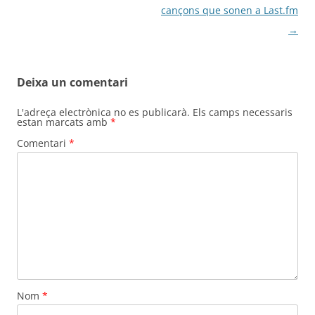
per
cançons que sonen a Last.fm
les
→
entrades
Deixa un comentari
L'adreça electrònica no es publicarà.
Els camps necessaris
estan marcats amb
*
Comentari
*
Nom
*