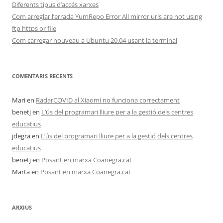
Diferents tipus d’accés xarxes
Com arreglar l’errada YumRepo Error All mirror urls are not using
ftp https or file
Com carregar nouveau a Ubuntu 20.04 usant la terminal
COMENTARIS RECENTS
Mari
en
RadarCOVID al Xiaomi no funciona correctament
benetj
en
L’ús del programari lliure per a la gestió dels centres
educatius
jdegra
en
L’ús del programari lliure per a la gestió dels centres
educatius
benetj
en
Posant en marxa Coanegra.cat
Marta
en
Posant en marxa Coanegra.cat
ARXIUS