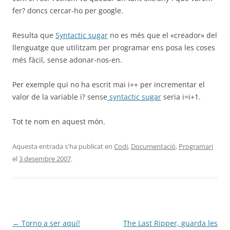
fer? doncs cercar-ho per google.
Resulta que
Syntactic sugar
no es més que el «creador» del
llenguatge que utilitzam per programar ens posa les coses
més fàcil, sense adonar-nos-en.
Per exemple qui no ha escrit mai i++ per incrementar el
valor de la variable i? sense
syntactic sugar
seria i=i+1.
Tot te nom en aquest món.
Aquesta entrada s'ha publicat en
Codi
,
Documentació
,
Programari
el
3 desembre 2007
.
Navegació
←
Torno a ser aquí!
The Last Ripper, guarda les