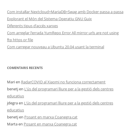
Com instal·lar Nextcloud+MariaDB+Swag amb Docker passa a passa
Explorant el Món del Sistema Operatiu GNU Guix
Diferents tipus d’accés xarxes
Com arreglar l’errada YumRepo Error All mirror urls are not using
ftp https or file
Com carregar nouveau a Ubuntu 20.04 usant la terminal
COMENTARIS RECENTS
Mari
en
RadarCOVID al Xiaomi no funciona correctament
benetj
en
L’ús del programari lliure per a la gestió dels centres
educatius
jdegra
en
L’ús del programari lliure per a la gestió dels centres
educatius
benetj
en
Posant en marxa Coanegra.cat
Marta
en
Posant en marxa Coanegra.cat