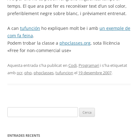
temps. El que ara pot fer es reconèixer text d’un sol color,
preferiblement negre sobre blanc, i prèviament entrenat.
A can
tufunción
ho expliquen molt be i amb
un exemple de
com fa feina
.
Podem trobar la classe a
phpclasses.org
, sota llicència
«Free for non-commercial use»
Aquesta entrada s'ha publicat en
Codi
,
Programari
i s'ha etiquetat
amb
ocr
,
php
,
phpclasses
,
tufuncion
el
19 desembre 2007
.
Cerca:
ENTRADES RECENTS