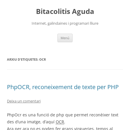
Vés
al
Bitacolitis Aguda
contingut
Internet, galindaines i programari lliure
Menú
ARXIU D'ETIQUETES:
OCR
PhpOCR, reconeixement de texte per PHP
Deixa un comentari
PhpOcr es una funció de php que permet reconèixer text
des d’una imatge, d’aquí
OCR
.
Ara per ara no es poden fer grans virgueries, temps al