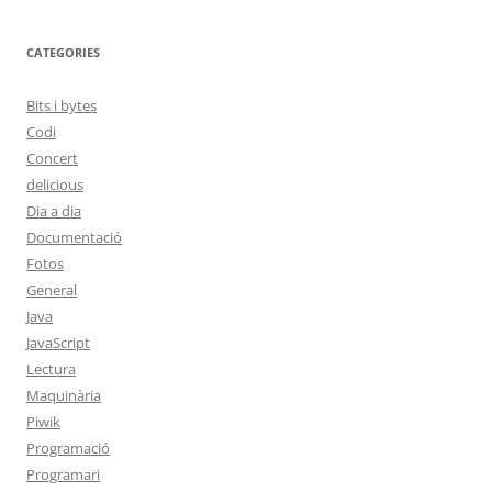
CATEGORIES
Bits i bytes
Codi
Concert
delicious
Dia a dia
Documentació
Fotos
General
Java
JavaScript
Lectura
Maquinària
Piwik
Programació
Programari