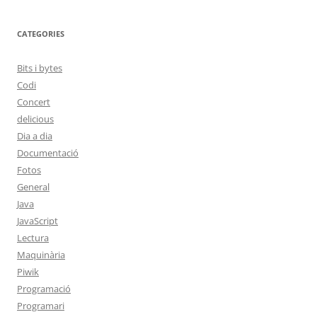
CATEGORIES
Bits i bytes
Codi
Concert
delicious
Dia a dia
Documentació
Fotos
General
Java
JavaScript
Lectura
Maquinària
Piwik
Programació
Programari