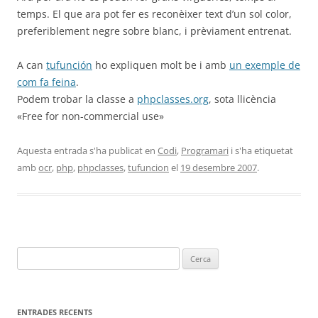
temps. El que ara pot fer es reconèixer text d’un sol color,
preferiblement negre sobre blanc, i prèviament entrenat.
A can
tufunción
ho expliquen molt be i amb
un exemple de
com fa feina
.
Podem trobar la classe a
phpclasses.org
, sota llicència
«Free for non-commercial use»
Aquesta entrada s'ha publicat en
Codi
,
Programari
i s'ha etiquetat
amb
ocr
,
php
,
phpclasses
,
tufuncion
el
19 desembre 2007
.
Cerca:
ENTRADES RECENTS