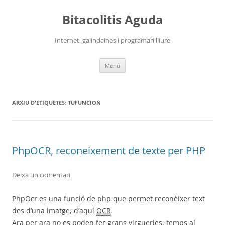
Vés
al
Bitacolitis Aguda
contingut
Internet, galindaines i programari lliure
Menú
ARXIU D'ETIQUETES:
TUFUNCION
PhpOCR, reconeixement de texte per PHP
Deixa un comentari
PhpOcr es una funció de php que permet reconèixer text
des d’una imatge, d’aquí
OCR
.
Ara per ara no es poden fer grans virgueries, temps al