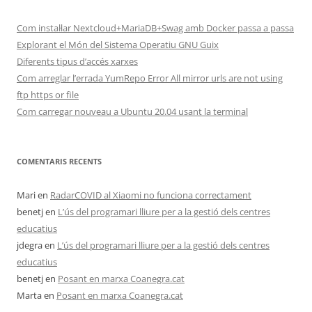
Com instal·lar Nextcloud+MariaDB+Swag amb Docker passa a passa
Explorant el Món del Sistema Operatiu GNU Guix
Diferents tipus d’accés xarxes
Com arreglar l’errada YumRepo Error All mirror urls are not using
ftp https or file
Com carregar nouveau a Ubuntu 20.04 usant la terminal
COMENTARIS RECENTS
Mari
en
RadarCOVID al Xiaomi no funciona correctament
benetj
en
L’ús del programari lliure per a la gestió dels centres
educatius
jdegra
en
L’ús del programari lliure per a la gestió dels centres
educatius
benetj
en
Posant en marxa Coanegra.cat
Marta
en
Posant en marxa Coanegra.cat