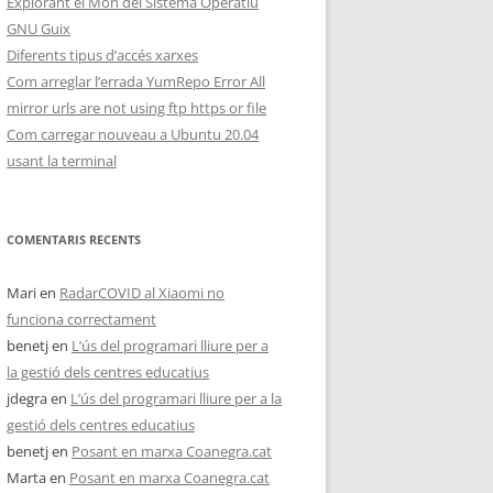
Explorant el Món del Sistema Operatiu
GNU Guix
Diferents tipus d’accés xarxes
Com arreglar l’errada YumRepo Error All
mirror urls are not using ftp https or file
Com carregar nouveau a Ubuntu 20.04
usant la terminal
COMENTARIS RECENTS
Mari
en
RadarCOVID al Xiaomi no
funciona correctament
benetj
en
L’ús del programari lliure per a
la gestió dels centres educatius
jdegra
en
L’ús del programari lliure per a la
gestió dels centres educatius
benetj
en
Posant en marxa Coanegra.cat
Marta
en
Posant en marxa Coanegra.cat