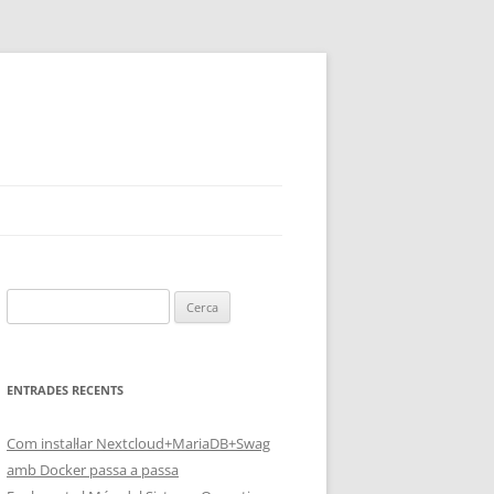
Cerca:
ENTRADES RECENTS
Com instal·lar Nextcloud+MariaDB+Swag
amb Docker passa a passa