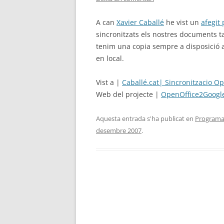
A can
Xavier Caballé
he vist un
afegit 
sincronitzats els nostres documents ta
tenim una copia sempre a disposició 
en local.
Vist a |
Caballé.cat| Sincronitzacio O
Web del projecte |
OpenOffice2Googl
Aquesta entrada s'ha publicat en
Programa
desembre 2007
.