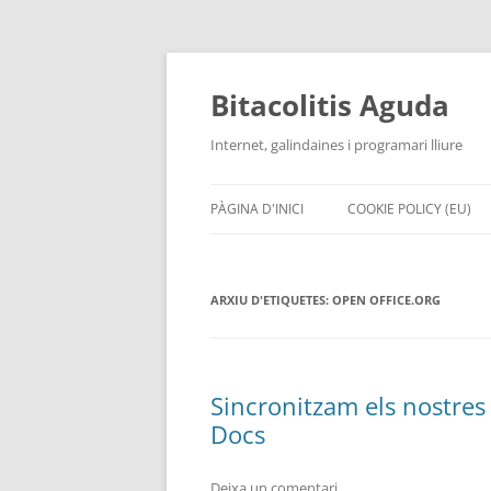
Vés
al
contingut
Bitacolitis Aguda
Internet, galindaines i programari lliure
PÀGINA D'INICI
COOKIE POLICY (EU)
ARXIU D'ETIQUETES:
OPEN OFFICE.ORG
Sincronitzam els nostr
Docs
Deixa un comentari