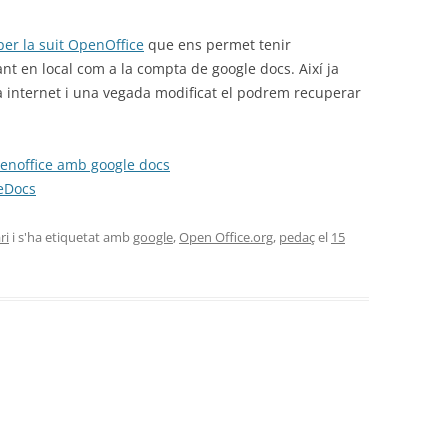
per la suit OpenOffice
que ens permet tenir
nt en local com a la compta de google docs. Així ja
a internet i una vegada modificat el podrem recuperar
penoffice amb google docs
eDocs
ri
i s'ha etiquetat amb
google
,
Open Office.org
,
pedaç
el
15