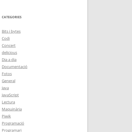
CATEGORIES
Bits i bytes
Codi
Concert
delicious
Dia a dia
Documentació
Fotos
General
Java
JavaScript
Lectura
Maquinària
Piwik
Programació
Programari