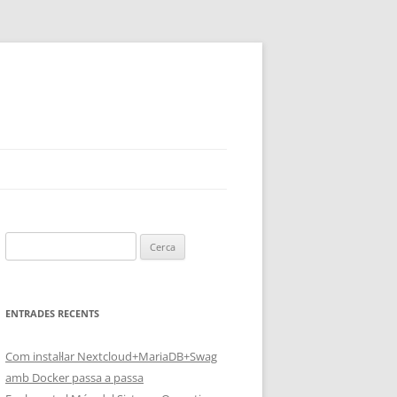
Cerca:
ENTRADES RECENTS
Com instal·lar Nextcloud+MariaDB+Swag
amb Docker passa a passa