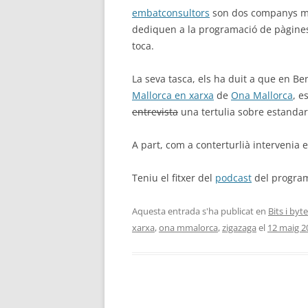
embatconsultors
son dos companys meu
dediquen a la programació de pàgines
toca.
La seva tasca, els ha duit a que en Be
Mallorca en xarxa
de
Ona Mallorca
, e
entrevista
una tertulia sobre estanda
A part, com a conterturlià intervenia 
Teniu el fitxer del
podcast
del program
Aquesta entrada s'ha publicat en
Bits i byt
xarxa
,
ona mmalorca
,
zigazaga
el
12 maig 2