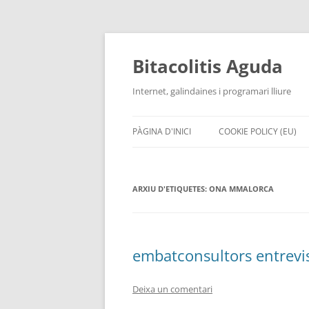
Vés
al
contingut
Bitacolitis Aguda
Internet, galindaines i programari lliure
PÀGINA D'INICI
COOKIE POLICY (EU)
ARXIU D'ETIQUETES:
ONA MMALORCA
embatconsultors entrevis
Deixa un comentari