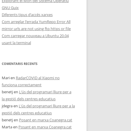
Explorant el Món del Sistema Operatiu
GNU Guix
Diferents tipus d’accés xarxes
Com arreglar l’errada YumRepo Error All
mirror urls are not using ftp https or file
Com carregar nouveau a Ubuntu 20.04
usant la terminal
COMENTARIS RECENTS
Mari
en
RadarCOVID al Xiaomi no
funciona correctament
benetj
en
L’ús del programari lliure per a
la gestió dels centres educatius
jdegra
en
L’ús del programari lliure per a la
gestió dels centres educatius
benetj
en
Posant en marxa Coanegra.cat
Marta
en
Posant en marxa Coanegra.cat