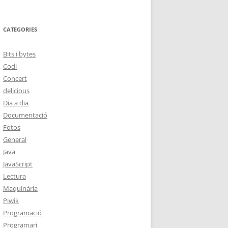
CATEGORIES
Bits i bytes
Codi
Concert
delicious
Dia a dia
Documentació
Fotos
General
Java
JavaScript
Lectura
Maquinària
Piwik
Programació
Programari