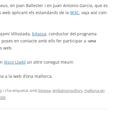
s, en Joan Ballester i en Juan Antonio Garcia, que es
 web aplicant els estandards de la
W3C
, vaja així com
njamí Villoslada,
bitassa
, conductor del programa
s poses en contacte amb ells fer participar a
una
rs web.
en
Xisco Lladó
un altre conegut meu!n
a a la web d’ona mallorca.
es
i s'ha etiquetat amb
bitassa
,
embatconsultors
,
mallorca en
008
.