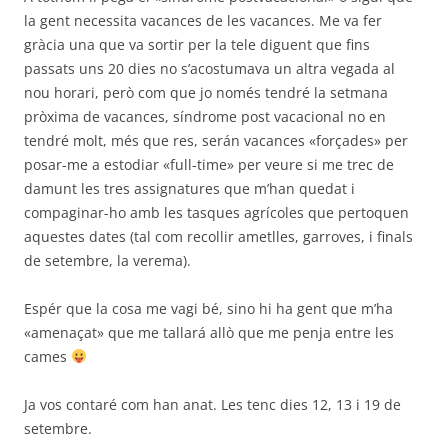
la gent necessita vacances de les vacances. Me va fer
gràcia una que va sortir per la tele diguent que fins
passats uns 20 dies no s’acostumava un altra vegada al
nou horari, però com que jo només tendré la setmana
pròxima de vacances, síndrome post vacacional no en
tendré molt, més que res, serán vacances «forçades» per
posar-me a estodiar «full-time» per veure si me trec de
damunt les tres assignatures que m’han quedat i
compaginar-ho amb les tasques agrícoles que pertoquen
aquestes dates (tal com recollir ametlles, garroves, i finals
de setembre, la verema).
Espér que la cosa me vagi bé, sino hi ha gent que m’ha
«amenaçat» que me tallará allò que me penja entre les
cames
Ja vos contaré com han anat. Les tenc dies 12, 13 i 19 de
setembre.