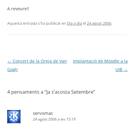
A reveure!!
Aquesta entrada s'ha publicat en
Dia a dia
el
24 agost 2006
.
Navegació
←
Concert de la Oreja de Van
Implantació de Moodle a la
per
Gogh
UIB
→
les
entrades
4 pensaments a “
Ja s’acosta Setembre
”
servomac
24 agost 2006 a les 15:19