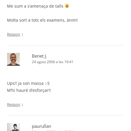
Me sum a s’amenaça de talls
Molta sort a tots els examens, ànim!
↓
Respon
Benet J.
24 agost 2006 a les 19:41
Ups!! ja son massa :-S
M’hi hauré d’esforçar!!
↓
Respon
paurullan