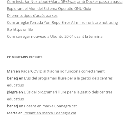
Com instal·lar Nextcloud+MariaDB+Swag amb Docker passa a passa
Explorant el Món del Sistema Operatiu GNU Guix
Diferents tipus d’accés xarxes
Com arreglar l’errada YumRepo Error All mirror urls are not using
ftp https or file
Com carregar nouveau a Ubuntu 20.04 usant la terminal
COMENTARIS RECENTS
Mari
en
RadarCOVID al Xiaomi no funciona correctament
benetj
en
L’ús del programari lliure per a la gestió dels centres
educatius
jdegra
en
L’ús del programari lliure per a la gestió dels centres
educatius
benetj
en
Posant en marxa Coanegra.cat
Marta
en
Posant en marxa Coanegra.cat