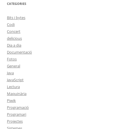
CATEGORIES
Bits i bytes
Codi
Concert
delicious
Dia a dia
Documentació
Fotos
General
Java
JavaScript
Lectura
Maquinària
Piwik
Programació
Programari
Projectes
Sistemes