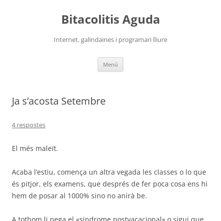
Vés
al
Bitacolitis Aguda
contingut
Internet, galindaines i programari lliure
Menú
Ja s’acosta Setembre
4 respostes
El més maleït.
Acaba l’estiu, comença un altra vegada les classes o lo que
és pitjor, els examens, que després de fer poca cosa ens hi
hem de posar al 1000% sino no anirà be.
A tothom li pega el «sindrome postvacacional» o sigui que