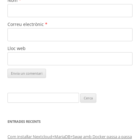
Nom
*
Correu electrònic
*
Lloc web
Cerca:
ENTRADES RECENTS
Com instal·lar Nextcloud+MariaDB+Swag amb Docker passa a passa