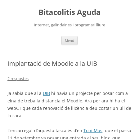
Vés
al
Bitacolitis Aguda
contingut
Internet, galindaines i programari lliure
Menú
Implantació de Moodle a la UIB
2 respostes
Ja sabia que al a
UIB
hi havia un projecte per posar com a
eina de treballa distancia el Moodle. Ara per ara hi ha el
webCT que cada renovació de llicència deu costar un ull de
la cara.
L’encarregat d’aquesta tasca és d’en
Toni Mas
, que el passa
11 de setembre va posar una entrada al seu blog, que