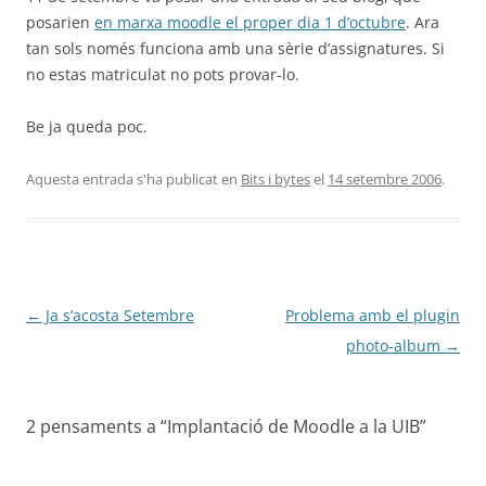
posarien
en marxa moodle el proper dia 1 d’octubre
. Ara
tan sols només funciona amb una sèrie d’assignatures. Si
no estas matriculat no pots provar-lo.
Be ja queda poc.
Aquesta entrada s'ha publicat en
Bits i bytes
el
14 setembre 2006
.
Navegació
←
Ja s’acosta Setembre
Problema amb el plugin
per
photo-album
→
les
entrades
2 pensaments a “
Implantació de Moodle a la UIB
”