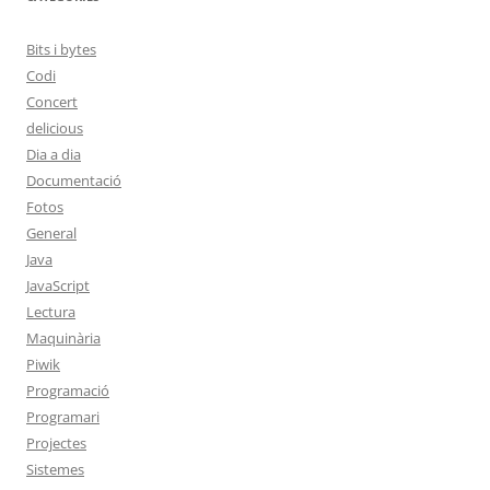
Bits i bytes
Codi
Concert
delicious
Dia a dia
Documentació
Fotos
General
Java
JavaScript
Lectura
Maquinària
Piwik
Programació
Programari
Projectes
Sistemes