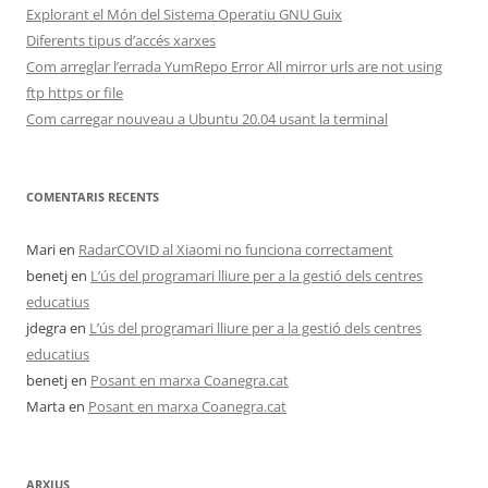
Explorant el Món del Sistema Operatiu GNU Guix
Diferents tipus d’accés xarxes
Com arreglar l’errada YumRepo Error All mirror urls are not using
ftp https or file
Com carregar nouveau a Ubuntu 20.04 usant la terminal
COMENTARIS RECENTS
Mari
en
RadarCOVID al Xiaomi no funciona correctament
benetj
en
L’ús del programari lliure per a la gestió dels centres
educatius
jdegra
en
L’ús del programari lliure per a la gestió dels centres
educatius
benetj
en
Posant en marxa Coanegra.cat
Marta
en
Posant en marxa Coanegra.cat
ARXIUS