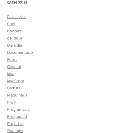
CATEGORIES
Bits i bytes
Codi
Concert
delicious
Dia a dia
Documentació
Fotos
General
Java
JavaScript
Lectura
Maquinària
Piwik
Programació
Programari
Projectes
Sistemes