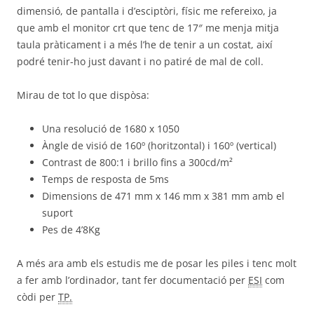
dimensió, de pantalla i d’esciptòri, físic me refereixo, ja
que amb el monitor crt que tenc de 17″ me menja mitja
taula pràticament i a més l’he de tenir a un costat, així
podré tenir-ho just davant i no patiré de mal de coll.
Mirau de tot lo que dispòsa:
Una resolució de
1680 x 1050
Àngle de visió de 160º (horitzontal) i 160º (vertical)
Contrast de 800:1 i brillo fins a 300cd/m²
Temps de resposta de 5ms
Dimensions de
471 mm x 146 mm x 381 mm amb el
suport
Pes de 4’8Kg
A més ara amb els estudis me de posar les piles i tenc molt
a fer amb l’ordinador, tant fer documentació per
ESI
com
còdi per
TP.