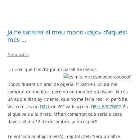
Ja he satisfet el meu mono «pijo» d’aquest
mes …
8 respostes
… i crec que fins d’aquí un parell de mesos.
Doncs durant un atac de pijeria, frikisme i locura me
comprat un monitor, però no un monitor qualsevol. No és
un apple display cinema, que no me faria res :-P, però be.
Vos cont, és un
DELL
de 20″ widescreen
DELL E207WFP
. És
el que veis a la dreta. M’han comentat que seria a casa
davers el dia 12 de desembre, ja ho esper!!!
Te entrada analògica (VGA) i digital (DVI). Serà un altre