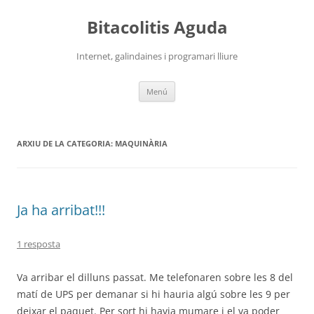
Vés
al
Bitacolitis Aguda
contingut
Internet, galindaines i programari lliure
Menú
ARXIU DE LA CATEGORIA:
MAQUINÀRIA
Ja ha arribat!!!
1 resposta
Va arribar el dilluns passat. Me telefonaren sobre les 8 del
matí de UPS per demanar si hi hauria algú sobre les 9 per
deixar el paquet. Per sort hi havia mumare i el va poder