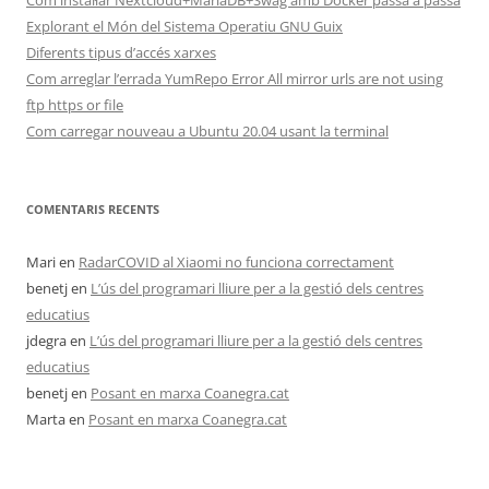
Com instal·lar Nextcloud+MariaDB+Swag amb Docker passa a passa
Explorant el Món del Sistema Operatiu GNU Guix
Diferents tipus d’accés xarxes
Com arreglar l’errada YumRepo Error All mirror urls are not using
ftp https or file
Com carregar nouveau a Ubuntu 20.04 usant la terminal
COMENTARIS RECENTS
Mari
en
RadarCOVID al Xiaomi no funciona correctament
benetj
en
L’ús del programari lliure per a la gestió dels centres
educatius
jdegra
en
L’ús del programari lliure per a la gestió dels centres
educatius
benetj
en
Posant en marxa Coanegra.cat
Marta
en
Posant en marxa Coanegra.cat