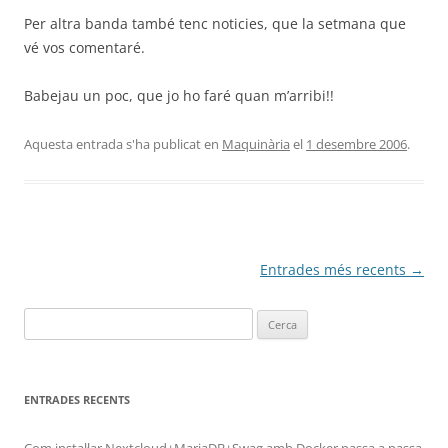
Per altra banda també tenc noticies, que la setmana que
vé vos comentaré.
Babejau un poc, que jo ho faré quan m’arribi!!
Aquesta entrada s'ha publicat en
Maquinària
el
1 desembre 2006
.
Navegació
Entrades més recents
→
per
Cerca:
les
entrades
ENTRADES RECENTS