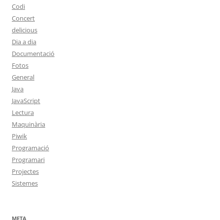
Codi
Concert
delicious
Dia a dia
Documentació
Fotos
General
Java
JavaScript
Lectura
Maquinària
Piwik
Programació
Programari
Projectes
Sistemes
META