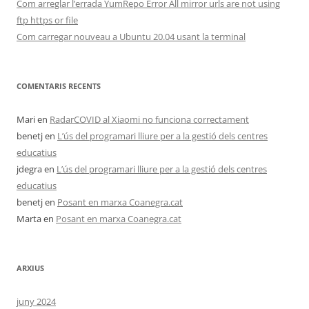
Com arreglar l’errada YumRepo Error All mirror urls are not using
ftp https or file
Com carregar nouveau a Ubuntu 20.04 usant la terminal
COMENTARIS RECENTS
Mari
en
RadarCOVID al Xiaomi no funciona correctament
benetj
en
L’ús del programari lliure per a la gestió dels centres
educatius
jdegra
en
L’ús del programari lliure per a la gestió dels centres
educatius
benetj
en
Posant en marxa Coanegra.cat
Marta
en
Posant en marxa Coanegra.cat
ARXIUS
juny 2024