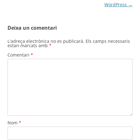
per
WordPress
→
les
entrades
Deixa un comentari
L'adreça electrònica no es publicarà.
Els camps necessaris
estan marcats amb
*
Comentari
*
Nom
*