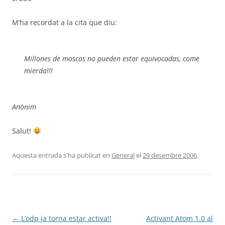
M’ha recordat a la cita que diu:
Millones de moscas no pueden estar equivocadas, come
mierda!!!
Anònim
Salut!
Aquesta entrada s'ha publicat en
General
el
29 desembre 2006
.
Navegació
←
L’odp ja torna estar activa!!
Activant Atom 1.0 al