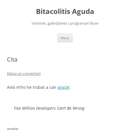
Vés
al
Bitacolitis Aguda
contingut
Internet, galindaines i programari lliure
Menú
Cita
Deixa un comentari
Això m’ho he trobat a can
oracle
:
Five Million Developers Can’t Be Wrong
oracle