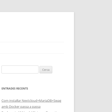
Cerca:
ENTRADES RECENTS
Com instal·lar Nextcloud+MariaDB+Swag
amb Docker passa a passa