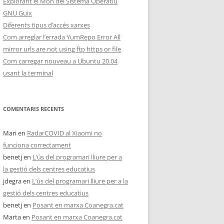
Explorant el Món del Sistema Operatiu
GNU Guix
Diferents tipus d’accés xarxes
Com arreglar l’errada YumRepo Error All
mirror urls are not using ftp https or file
Com carregar nouveau a Ubuntu 20.04
usant la terminal
COMENTARIS RECENTS
Mari
en
RadarCOVID al Xiaomi no
funciona correctament
benetj
en
L’ús del programari lliure per a
la gestió dels centres educatius
jdegra
en
L’ús del programari lliure per a la
gestió dels centres educatius
benetj
en
Posant en marxa Coanegra.cat
Marta
en
Posant en marxa Coanegra.cat