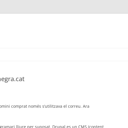
egra.cat
omini comprat només s’utilitzava el correu. Ara
ogramari lliure per suposat. Drupal es un CMS (content