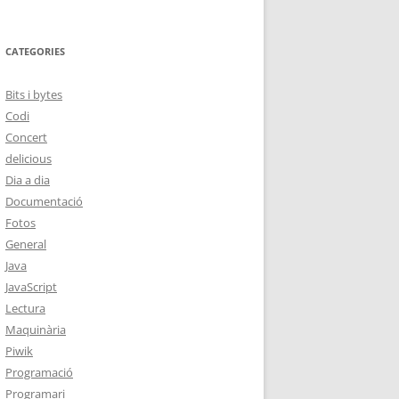
CATEGORIES
Bits i bytes
Codi
Concert
delicious
Dia a dia
Documentació
Fotos
General
Java
JavaScript
Lectura
Maquinària
Piwik
Programació
Programari