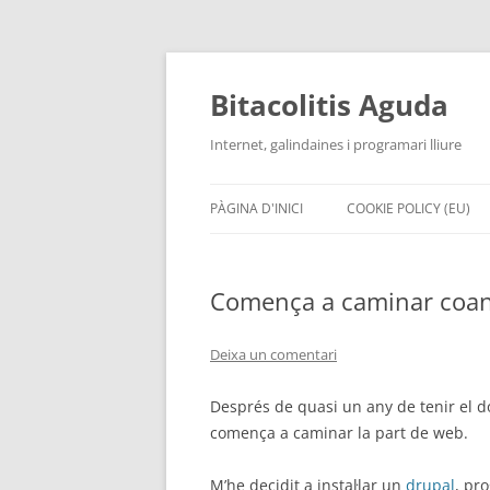
Vés
al
contingut
Bitacolitis Aguda
Internet, galindaines i programari lliure
PÀGINA D'INICI
COOKIE POLICY (EU)
Comença a caminar coan
Deixa un comentari
Després de quasi un any de tenir el d
comença a caminar la part de web.
M’he decidit a instal·lar un
drupal
, pr