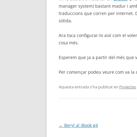
manager system) bastant madur i amb 
traduccions que corren per internet. 
sòlida.
Ara toca configurar-lo així com el vol
cosa més.
Esperem que ja a partir del més que 
Per començar podeu veure com va la 
Aquesta entrada s'ha publicat en
Projectes
Navegació
←
Beryl al iBook g4
per