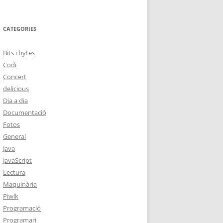
CATEGORIES
Bits i bytes
Codi
Concert
delicious
Dia a dia
Documentació
Fotos
General
Java
JavaScript
Lectura
Maquinària
Piwik
Programació
Programari