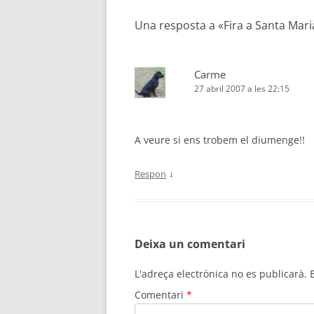
les
Una resposta a «
Fira a Santa Mari
entrades
Carme
27 abril 2007 a les 22:15
A veure si ens trobem el diumenge!!
↓
Respon
Deixa un comentari
L'adreça electrònica no es publicarà.
Comentari
*