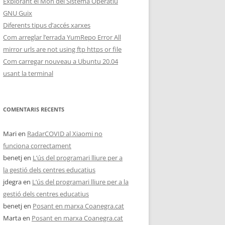
Explorant el Món del Sistema Operatiu
GNU Guix
Diferents tipus d’accés xarxes
Com arreglar l’errada YumRepo Error All
mirror urls are not using ftp https or file
Com carregar nouveau a Ubuntu 20.04
usant la terminal
COMENTARIS RECENTS
Mari
en
RadarCOVID al Xiaomi no
funciona correctament
benetj
en
L’ús del programari lliure per a
la gestió dels centres educatius
jdegra
en
L’ús del programari lliure per a la
gestió dels centres educatius
benetj
en
Posant en marxa Coanegra.cat
Marta
en
Posant en marxa Coanegra.cat