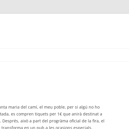
anta maria del camí, el meu poble, per si algú no ho
itada, es compren tiquets per 1€ que anirà destinat a
Després, això a part del progràma oficial de la fira, el
s transforma en un pub a les ocasions especials.