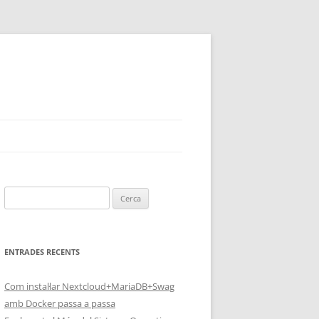
Cerca:
ENTRADES RECENTS
Com instal·lar Nextcloud+MariaDB+Swag
amb Docker passa a passa