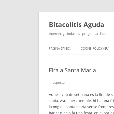
Vés
al
contingut
Bitacolitis Aguda
Internet, galindaines i programari lliure
PÀGINA D'INICI
COOKIE POLICY (EU)
Fira a Santa Maria
1 resposta
Aquest cap de setmana es la fira de s
sabia. Avui, per exemple, hi ha una fr
la ong de Santa maria sense fronteres. 
bar
ca’n beia
fa una festa, on el bar e