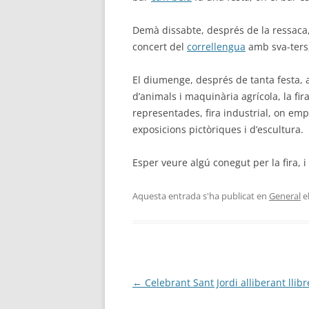
Demà dissabte, després de la ressaca, t
concert del
correllengua
amb sva-ters
El diumenge, després de tanta festa, ar
d’animals i maquinària agrícola, la fira
representades, fira industrial, on emp
exposicions pictòriques i d’escultura.
Esper veure algú conegut per la fira, i
Aquesta entrada s'ha publicat en
General
e
Navegació
←
Celebrant Sant Jordi alliberant llibr
per