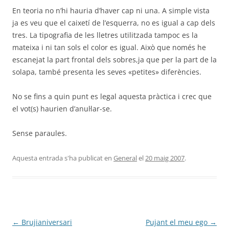
En teoria no n’hi hauria d’haver cap ni una. A simple vista
ja es veu que el caixetí de l’esquerra, no es igual a cap dels
tres. La tipografia de les lletres utilitzada tampoc es la
mateixa i ni tan sols el color es igual. Això que només he
escanejat la part frontal dels sobres,ja que per la part de la
solapa, també presenta les seves «petites» diferències.
No se fins a quin punt es legal aquesta pràctica i crec que
el vot(s) haurien d’anul·lar-se.
Sense paraules.
Aquesta entrada s'ha publicat en
General
el
20 maig 2007
.
Navegació
←
Brujianiversari
Pujant el meu ego
→