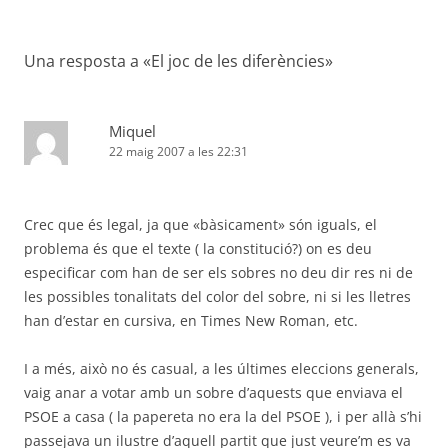
per
les
Una resposta a «
El joc de les diferències
»
entrades
Miquel
22 maig 2007 a les 22:31
Crec que és legal, ja que «bàsicament» són iguals, el
problema és que el texte ( la constitució?) on es deu
especificar com han de ser els sobres no deu dir res ni de
les possibles tonalitats del color del sobre, ni si les lletres
han d’estar en cursiva, en Times New Roman, etc.
I a més, això no és casual, a les últimes eleccions generals,
vaig anar a votar amb un sobre d’aquests que enviava el
PSOE a casa ( la papereta no era la del PSOE ), i per allà s’hi
passejava un ilustre d’aquell partit que just veure’m es va