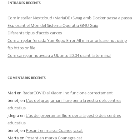
ENTRADES RECENTS
Com instal·lar Nextcloud+MariaDB+Swag amb Docker passa a passa
Explorant el Món del Sistema Operatiu GNU Guix
Diferents tipus d’accés xarxes
Com arreglar l’errada YumRepo Error All mirror urls are not using
ftp https or file
Com carregar nouveau a Ubuntu 20.04 usant la terminal
COMENTARIS RECENTS
Mari
en
RadarCOVID al Xiaomi no funciona correctament
benetj
en
L’ús del programari lliure per a la gestió dels centres
educatius
jdegra
en
L’ús del programari lliure per a la gestió dels centres
educatius
benetj
en
Posant en marxa Coanegra.cat
Marta
en
Posant en marxa Coanegra.cat