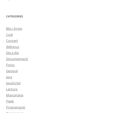
CATEGORIES
Bits i bytes
Codi
Concert
delicious
Dia a dia
Documentació
Fotos
General
Java
JavaScript
Lectura
Maquinària
Piwik
Programació