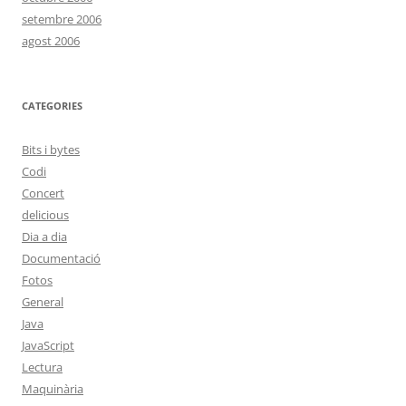
setembre 2006
agost 2006
CATEGORIES
Bits i bytes
Codi
Concert
delicious
Dia a dia
Documentació
Fotos
General
Java
JavaScript
Lectura
Maquinària