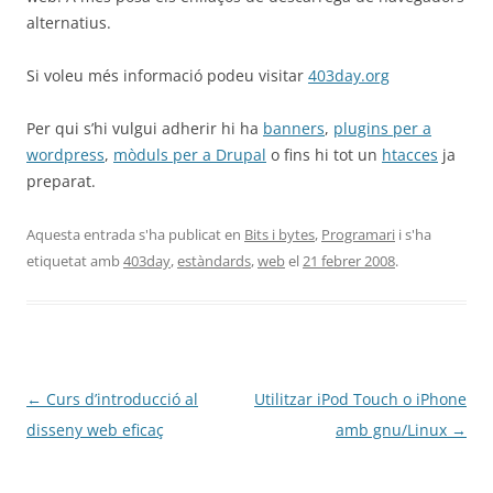
alternatius.
Si voleu més informació podeu visitar
403day.org
Per qui s’hi vulgui adherir hi ha
banners
,
plugins per a
wordpress
,
mòduls per a Drupal
o fins hi tot un
htacces
ja
preparat.
Aquesta entrada s'ha publicat en
Bits i bytes
,
Programari
i s'ha
etiquetat amb
403day
,
estàndards
,
web
el
21 febrer 2008
.
Navegació
←
Curs d’introducció al
Utilitzar iPod Touch o iPhone
per
disseny web eficaç
amb gnu/Linux
→
les
entrades