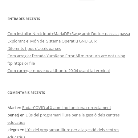
ENTRADES RECENTS
Com instal·lar Nextcloud+MariaDB+Swag amb Docker passa a passa
Explorant el Món del Sistema Operatiu GNU Guix
Diferents tipus d’accés xarxes
Com arreglar l’errada YumRepo Error All mirror urls are not using
ftp https or file
Com carregar nouveau a Ubuntu 20.04 usant la terminal
COMENTARIS RECENTS
Mari
en
RadarCOVID al Xiaomi no funciona correctament
benetj
en
L’ús del programari lliure per a la gestió dels centres
educatius
jdegra
en
L’ús del programari lliure per a la gestió dels centres
educatius