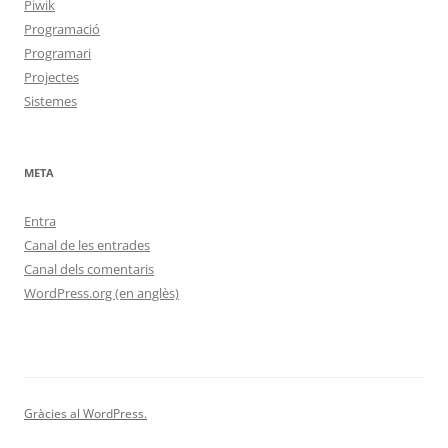
Piwik
Programació
Programari
Projectes
Sistemes
META
Entra
Canal de les entrades
Canal dels comentaris
WordPress.org (en anglès)
Gràcies al WordPress.