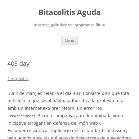
Vés
al
Bitacolitis Aguda
contingut
Internet, galindaines i programari lliure
Menú
403 day
2 respostes
Dia 4 de març es celebra el dia 403. Consisteix en que tota
petició a la qualsevol pàgina adherida a la protesta feta
amb un Internet explorer retorni un error
403
. Es una campanya autodenominada «una
ErrorDocument
iniciativa arrogant en defensa del món web».
Es fa per reivindicar l’aplicació dels estàndards al disseny
web. A més posa els enllaços de descarrega de navegadors