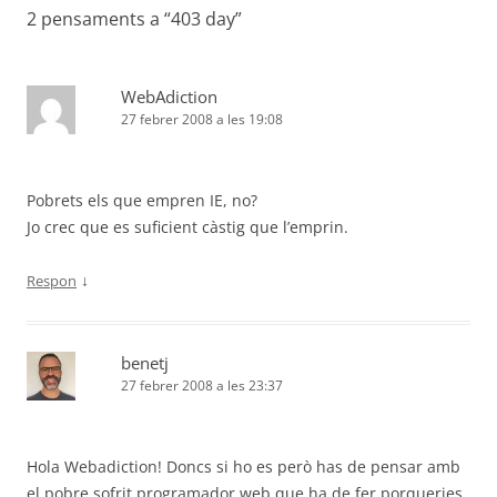
2 pensaments a “
403 day
”
WebAdiction
27 febrer 2008 a les 19:08
Pobrets els que empren IE, no?
Jo crec que es suficient càstig que l’emprin.
↓
Respon
benetj
27 febrer 2008 a les 23:37
Hola Webadiction! Doncs si ho es però has de pensar amb
el pobre sofrit programador web que ha de fer porqueries