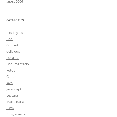
agost 2006
CATEGORIES
Bits i bytes
Codi
Concert
delicious
Dia a dia
Documentació
Fotos
General
Java
JavaScript
Lectura
Maquinària
Piwik
Programació