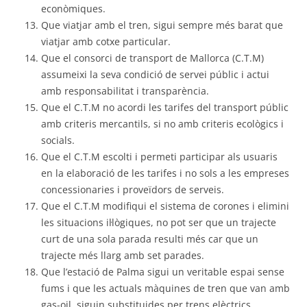
econòmiques.
Que viatjar amb el tren, sigui sempre més barat que
viatjar amb cotxe particular.
Que el consorci de transport de Mallorca (C.T.M)
assumeixi la seva condició de servei públic i actui
amb responsabilitat i transparència.
Que el C.T.M no acordi les tarifes del transport públic
amb criteris mercantils, si no amb criteris ecològics i
socials.
Que el C.T.M escolti i permeti participar als usuaris
en la elaboració de les tarifes i no sols a les empreses
concessionaries i proveïdors de serveis.
Que el C.T.M modifiqui el sistema de corones i elimini
les situacions il·lògiques, no pot ser que un trajecte
curt de una sola parada resulti més car que un
trajecte més llarg amb set parades.
Que l’estació de Palma sigui un veritable espai sense
fums i que les actuals màquines de tren que van amb
gas-oil, siguin substituides per trens elèctrics.