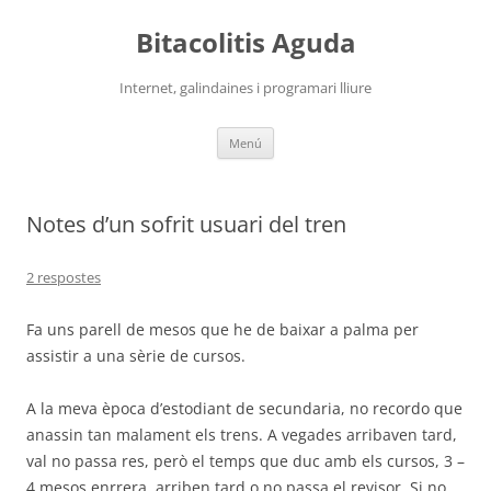
Vés
al
Bitacolitis Aguda
contingut
Internet, galindaines i programari lliure
Menú
Notes d’un sofrit usuari del tren
2 respostes
Fa uns parell de mesos que he de baixar a palma per
assistir a una sèrie de cursos.
A la meva època d’estodiant de secundaria, no recordo que
anassin tan malament els trens. A vegades arribaven tard,
val no passa res, però el temps que duc amb els cursos, 3 –
4 mesos enrrera, arriben tard o no passa el revisor. Si no