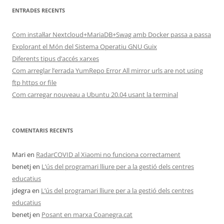
ENTRADES RECENTS
Com instal·lar Nextcloud+MariaDB+Swag amb Docker passa a passa
Explorant el Món del Sistema Operatiu GNU Guix
Diferents tipus d’accés xarxes
Com arreglar l’errada YumRepo Error All mirror urls are not using
ftp https or file
Com carregar nouveau a Ubuntu 20.04 usant la terminal
COMENTARIS RECENTS
Mari
en
RadarCOVID al Xiaomi no funciona correctament
benetj
en
L’ús del programari lliure per a la gestió dels centres
educatius
jdegra
en
L’ús del programari lliure per a la gestió dels centres
educatius
benetj
en
Posant en marxa Coanegra.cat