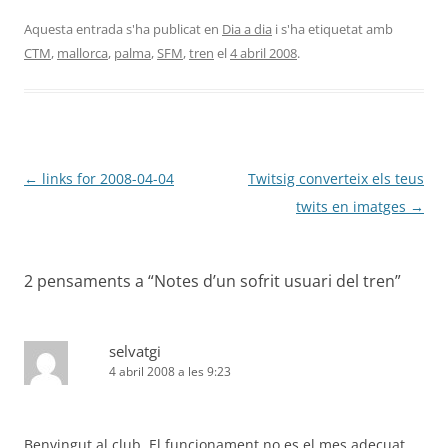
Aquesta entrada s'ha publicat en
Dia a dia
i s'ha etiquetat amb
CTM
,
mallorca
,
palma
,
SFM
,
tren
el
4 abril 2008
.
Navegació
←
links for 2008-04-04
Twitsig converteix els teus
per
twits en imatges
→
les
entrades
2 pensaments a “
Notes d’un sofrit usuari del tren
”
selvatgi
4 abril 2008 a les 9:23
Benvingut al club. El funcionament no es el mes adecuat.