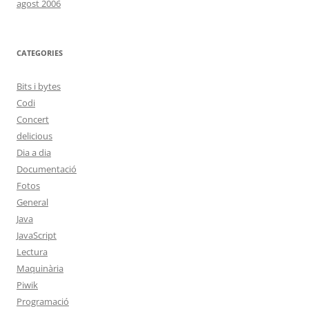
agost 2006
CATEGORIES
Bits i bytes
Codi
Concert
delicious
Dia a dia
Documentació
Fotos
General
Java
JavaScript
Lectura
Maquinària
Piwik
Programació