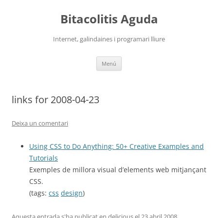
Vés
al
Bitacolitis Aguda
contingut
Internet, galindaines i programari lliure
Menú
links for 2008-04-23
Deixa un comentari
Using CSS to Do Anything: 50+ Creative Examples and
Tutorials
Exemples de millora visual d’elements web mitjançant
CSS.
(tags:
css
design
)
Aquesta entrada s'ha publicat en
delicious
el
23 abril 2008
.