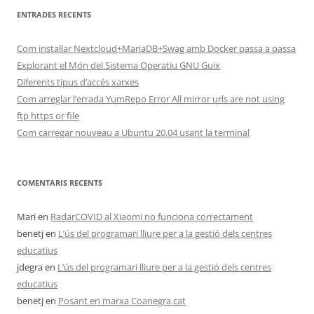
ENTRADES RECENTS
Com instal·lar Nextcloud+MariaDB+Swag amb Docker passa a passa
Explorant el Món del Sistema Operatiu GNU Guix
Diferents tipus d’accés xarxes
Com arreglar l’errada YumRepo Error All mirror urls are not using
ftp https or file
Com carregar nouveau a Ubuntu 20.04 usant la terminal
COMENTARIS RECENTS
Mari
en
RadarCOVID al Xiaomi no funciona correctament
benetj
en
L’ús del programari lliure per a la gestió dels centres
educatius
jdegra
en
L’ús del programari lliure per a la gestió dels centres
educatius
benetj
en
Posant en marxa Coanegra.cat