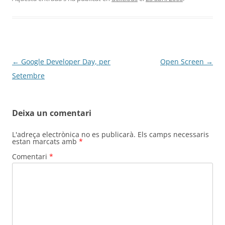
Navegació
←
Google Developer Day, per
Open Screen
→
per
Setembre
les
entrades
Deixa un comentari
L'adreça electrònica no es publicarà.
Els camps necessaris
estan marcats amb
*
Comentari
*