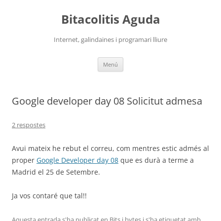
Vés
al
Bitacolitis Aguda
contingut
Internet, galindaines i programari lliure
Menú
Google developer day 08 Solicitut admesa
2 respostes
Avui mateix he rebut el correu, com mentres estic admés al
proper
Google Developer day 08
que es durà a terme a
Madrid el 25 de Setembre.
Ja vos contaré que tal!!
Aquesta entrada s'ha publicat en
Bits i bytes
i s'ha etiquetat amb