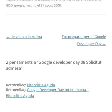
GDD
,
google
,
madrid
el
31 agost 2008
.
Navegació
←
de volta a la rutina
Tot preparat per el Google
per
Developer Day
→
les
entrades
2 pensaments a “
Google developer day 08 Solicitut
admesa
”
Retroenllaç:
Bitacolitis Aguda
Retroenllaç:
Google Developer Day tot en marxa |
Bitacolitis Aguda