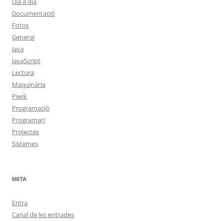
Dia a dia
Documentació
Fotos
General
Java
JavaScript
Lectura
Maquinària
Piwik
Programació
Programari
Projectes
Sistemes
META
Entra
Canal de les entrades