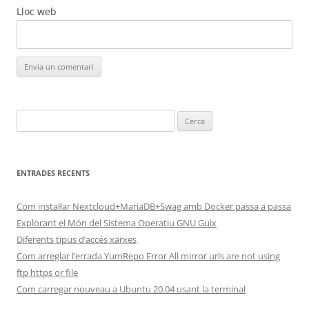
Lloc web
Cerca:
ENTRADES RECENTS
Com instal·lar Nextcloud+MariaDB+Swag amb Docker passa a passa
Explorant el Món del Sistema Operatiu GNU Guix
Diferents tipus d’accés xarxes
Com arreglar l’errada YumRepo Error All mirror urls are not using
ftp https or file
Com carregar nouveau a Ubuntu 20.04 usant la terminal