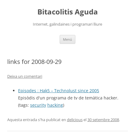
Vés
al
Bitacolitis Aguda
contingut
Internet, galindaines i programari lliure
Menú
links for 2008-09-29
Deixa un comentari
Episodes : Hak5 – Technolust since 2005
Episòdis d'un programa de tv de temàtica hacker.
(tags:
security
hacking
)
Aquesta entrada s'ha publicat en
delicious
el
30 setembre 2008
.