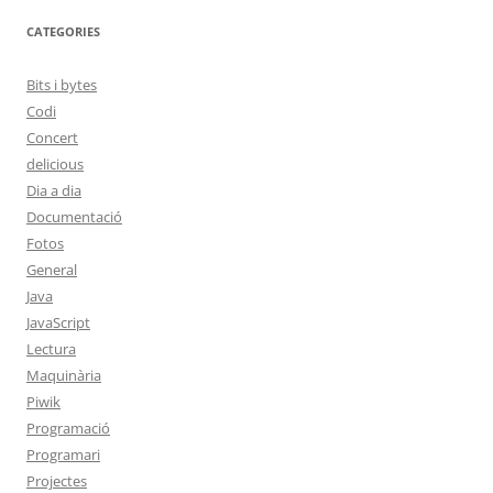
CATEGORIES
Bits i bytes
Codi
Concert
delicious
Dia a dia
Documentació
Fotos
General
Java
JavaScript
Lectura
Maquinària
Piwik
Programació
Programari
Projectes