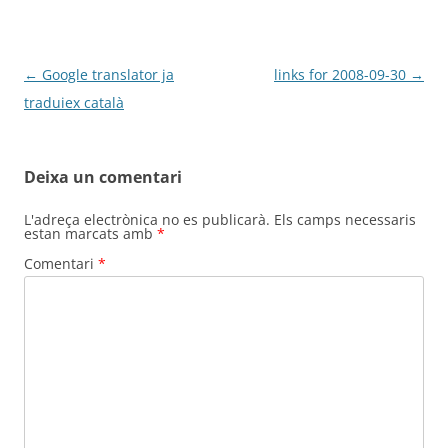
Navegació
←
Google translator ja
links for 2008-09-30
→
per
traduiex català
les
entrades
Deixa un comentari
L'adreça electrònica no es publicarà.
Els camps necessaris
estan marcats amb
*
Comentari
*