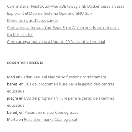
Com instal·lar Nextcloud+MariaDB+Swag amb Docker passa a passa
Explorant el Món del Sistema Operatiu GNU Guix
Diferents tipus d’accés xarxes
Com arreglar l’errada YumRepo Error All mirror urls are not using
ftp https or file
Com carregar nouveau a Ubuntu 20.04 usant la terminal
COMENTARIS RECENTS
Mari
en
RadarCOVID al Xiaomi no funciona correctament
benetj
en
L’ús del programari lliure per a la gestió dels centres
educatius
jdegra
en
L’ús del programari lliure per a la gestió dels centres
educatius
benetj
en
Posant en marxa Coanegra.cat
Marta
en
Posant en marxa Coanegra.cat