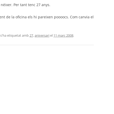
 néixer. Per tant tenc 27 anys.
nt de la oficina els hi pareixen poooocs. Com canvia el
 s'ha etiquetat amb
27
,
aniversari
el
11 març 2008
.