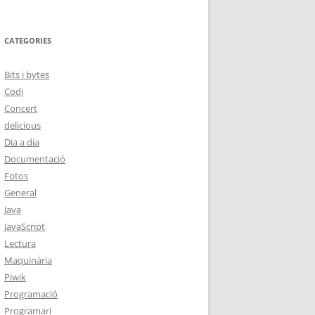
CATEGORIES
Bits i bytes
Codi
Concert
delicious
Dia a dia
Documentació
Fotos
General
Java
JavaScript
Lectura
Maquinària
Piwik
Programació
Programari