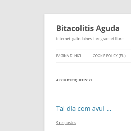
Vés
al
contingut
Bitacolitis Aguda
Internet, galindaines i programari lliure
PÀGINA D'INICI
COOKIE POLICY (EU)
ARXIU D'ETIQUETES:
27
Tal dia com avui …
9 respostes