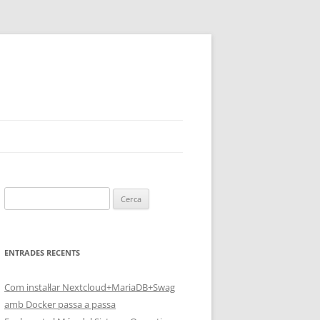
Cerca:
ENTRADES RECENTS
Com instal·lar Nextcloud+MariaDB+Swag
amb Docker passa a passa