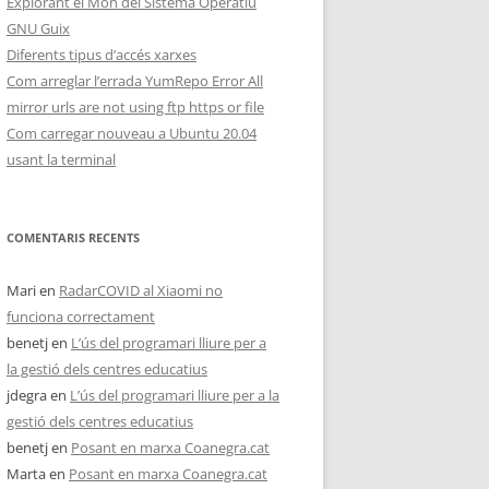
Explorant el Món del Sistema Operatiu
GNU Guix
Diferents tipus d’accés xarxes
Com arreglar l’errada YumRepo Error All
mirror urls are not using ftp https or file
Com carregar nouveau a Ubuntu 20.04
usant la terminal
COMENTARIS RECENTS
Mari
en
RadarCOVID al Xiaomi no
funciona correctament
benetj
en
L’ús del programari lliure per a
la gestió dels centres educatius
jdegra
en
L’ús del programari lliure per a la
gestió dels centres educatius
benetj
en
Posant en marxa Coanegra.cat
Marta
en
Posant en marxa Coanegra.cat