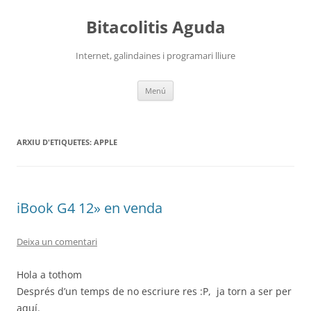
Vés
al
Bitacolitis Aguda
contingut
Internet, galindaines i programari lliure
Menú
ARXIU D'ETIQUETES:
APPLE
iBook G4 12» en venda
Deixa un comentari
Hola a tothom
Després d’un temps de no escriure res :P, ja torn a ser per
aquí.