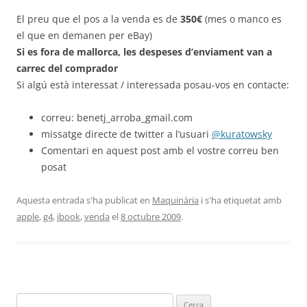
El preu que el pos a la venda es de
350€
(mes o manco es
el que en demanen per eBay)
Si es fora de mallorca, les despeses d’enviament van a
carrec del comprador
Si algú està interessat / interessada posau-vos en contacte:
correu: benetj_arroba_gmail.com
missatge directe de twitter a l’usuari
@kuratowsky
Comentari en aquest post amb el vostre correu ben
posat
Aquesta entrada s'ha publicat en
Maquinària
i s'ha etiquetat amb
apple
,
g4
,
ibook
,
venda
el
8 octubre 2009
.
Cerca: