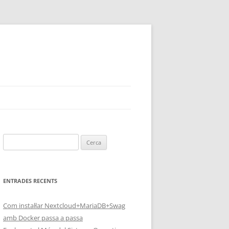
Cerca:
ENTRADES RECENTS
Com instal·lar Nextcloud+MariaDB+Swag
amb Docker passa a passa