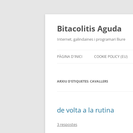
Vés
al
contingut
Bitacolitis Aguda
Internet, galindaines i programari lliure
PÀGINA D'INICI
COOKIE POLICY (EU)
ARXIU D'ETIQUETES:
CAVALLERS
de volta a la rutina
3 respostes