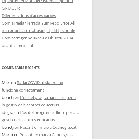
Explorant el Món del Sistema Operatiu
GNU Guix
Diferents tipus d’accés xarxes
Com arreglar l’errada YumRepo Error All
mirror urls are not using ftp https or file
Com carregar nouveau a Ubuntu 20.04
usant la terminal
COMENTARIS RECENTS
Mari
en
RadarCOVID al Xiaomi no
funciona correctament
benetj
en
L’ús del programari lliure per a
la gestió dels centres educatius
jdegra
en
L’ús del programari lliure per a la
gestió dels centres educatius
benetj
en
Posant en marxa Coanegra.cat
Marta
en
Posant en marxa Coanegra.cat