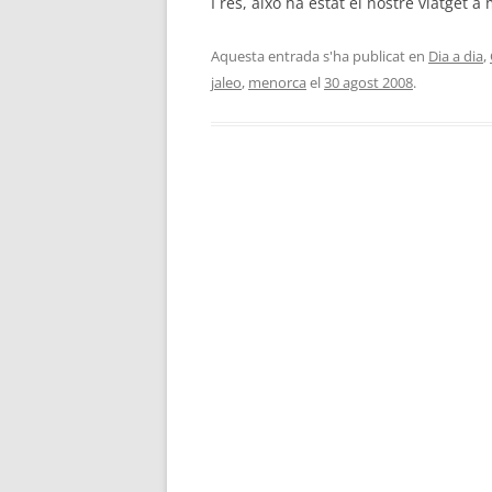
I res, això ha estat el nostre viatget 
Aquesta entrada s'ha publicat en
Dia a dia
,
jaleo
,
menorca
el
30 agost 2008
.