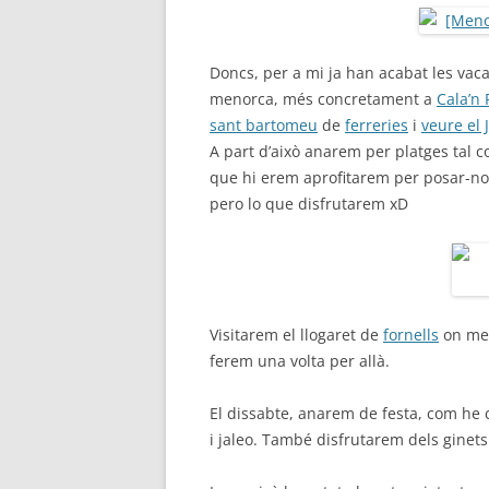
Doncs, per a mi ja han acabat les vac
menorca, més concretament a
Cala’n 
sant bartomeu
de
ferreries
i
veure el 
A part d’això anarem per platges tal 
que hi erem aprofitarem per posar-nos 
pero lo que disfrutarem xD
Visitarem el llogaret de
fornells
on men
ferem una volta per allà.
El dissabte, anarem de festa, com he 
i jaleo. També disfrutarem dels ginets