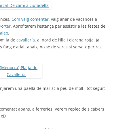
ances.
Com vaig comentar
, vaig anar de vacances a
Porter
. Aprofitarem l’estança per assistir a les festes de
Jaleo
.
com la de
cavallería
, al nord de l’illa i d’arena rotja. Ja
fang d’adalt abaix, no se de veres si serveix per res,
jarem una paella de marisc a peu de moll i tot seguit
comentat abans, a ferreries. Verem replec dels caixers
 xD