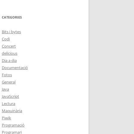
CATEGORIES
Bits i bytes
Codi
Concert
delicious
Dia a dia
Documentació
Fotos
General
Java
JavaScript
Lectura
Maquinària
Piwik
Programació
Programari