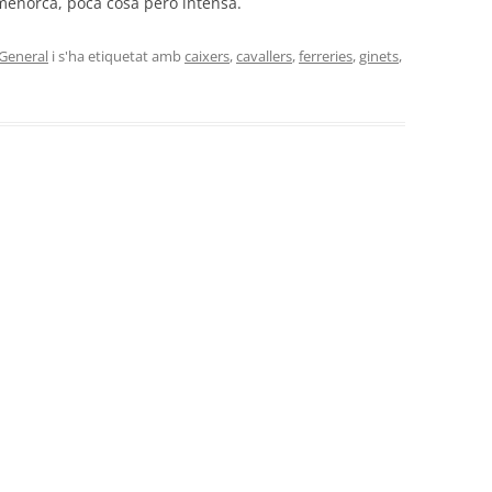
a menorca, poca cosa però intensa.
General
i s'ha etiquetat amb
caixers
,
cavallers
,
ferreries
,
ginets
,