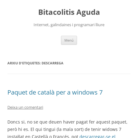
Vés
al
Bitacolitis Aguda
contingut
Internet, galindaines i programari lliure
Menú
ARXIU D'ETIQUETES:
DESCARREGA
Paquet de català per a windows 7
Deixa un comentari
Doncs si, no se que deuen haver pagat fer aquest paquet,
però hi es. El qui tingui (la mala sort) de tenir widows 7
instal·lat en Castellà o Francés, pot
descarregar-se el