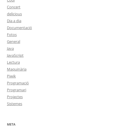
Codi
Concert
delicious
Dia a dia
Documentació
Fotos
General
Java
JavaScript
Lectura
Maquinària
Piwik
Programació
Programari
Projectes
Sistemes
META