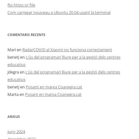
ftp https or file
Com carregar nouveau a Ubuntu 20.04 usant la terminal
COMENTARIS RECENTS
Mari
en
RadarCOVID al Xiaomi no funciona correctament
benetj
en
L’ús del programari lliure per a la gestió dels centres
educatius
jdegra
en
L’ús del programari lliure per a la gestió dels centres
educatius
benetj
en
Posant en marxa Coanegra.cat
Marta
en
Posant en marxa Coanegra.cat
ARXIUS
juny 2024