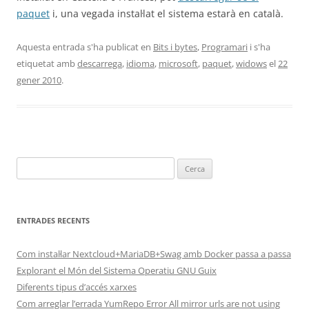
paquet
i, una vegada instal·lat el sistema estarà en català.
Aquesta entrada s'ha publicat en
Bits i bytes
,
Programari
i s'ha
etiquetat amb
descarrega
,
idioma
,
microsoft
,
paquet
,
widows
el
22
gener 2010
.
Cerca:
ENTRADES RECENTS
Com instal·lar Nextcloud+MariaDB+Swag amb Docker passa a passa
Explorant el Món del Sistema Operatiu GNU Guix
Diferents tipus d’accés xarxes
Com arreglar l’errada YumRepo Error All mirror urls are not using