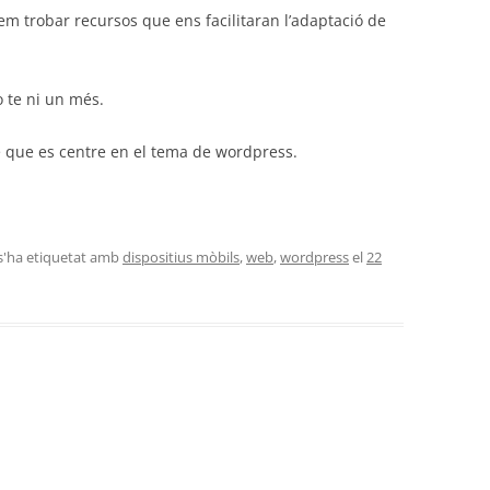
m trobar recursos que ens facilitaran l’adaptació de
o te ni un més.
 que es centre en el tema de wordpress.
 s'ha etiquetat amb
dispositius mòbils
,
web
,
wordpress
el
22