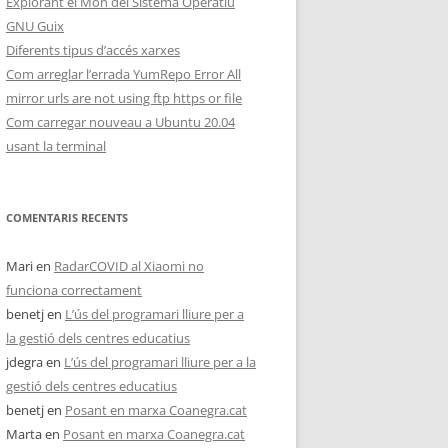
Explorant el Món del Sistema Operatiu
GNU Guix
Diferents tipus d’accés xarxes
Com arreglar l’errada YumRepo Error All
mirror urls are not using ftp https or file
Com carregar nouveau a Ubuntu 20.04
usant la terminal
COMENTARIS RECENTS
Mari
en
RadarCOVID al Xiaomi no
funciona correctament
benetj
en
L’ús del programari lliure per a
la gestió dels centres educatius
jdegra
en
L’ús del programari lliure per a la
gestió dels centres educatius
benetj
en
Posant en marxa Coanegra.cat
Marta
en
Posant en marxa Coanegra.cat