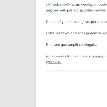
«
Mi web movil
» es un weblog on podre
pàgines web per a dispositius mòbils.
Es una pàgina bastant jove, per ara n
Entre les seves entrades podem veure
Esperem que amplii continguts.
Aquesta entrada s'ha publicat en
General
i
gener 2009
.