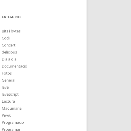
CATEGORIES
Bits i bytes
Codi
Concert
delicious
Dia a dia
Documentació
Fotos
General
Java
JavaScript
Lectura
Maquinària
Piwik
Programació
Programari