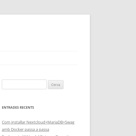
Cerca:
ENTRADES RECENTS
Com instal·lar Nextcloud+MariaDB+Swag
amb Docker passa a passa